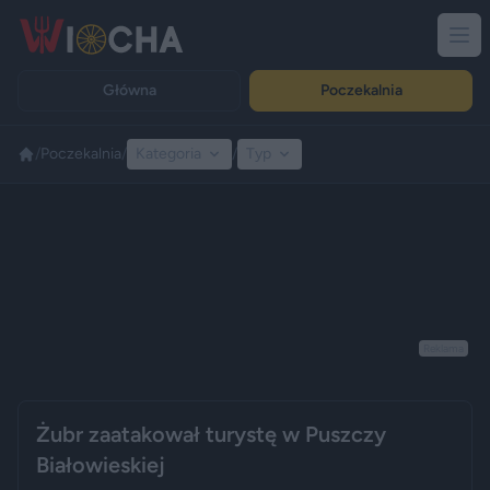
Główna
Poczekalnia
/
Poczekalnia
/
Kategoria
/
Typ
Reklama
Żubr zaatakował turystę w Puszczy
Białowieskiej