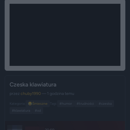
Czeska klawiatura
przez
chuby1990
— 1 godzina temu
Kategoria:
😂
Śmieszne
Tagi:
#humor
#trudności
#czeska
#klawiatura
#xd