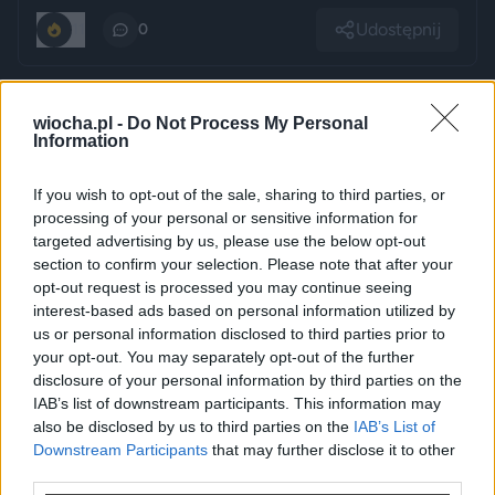
Udostępnij
11
0
wiocha.pl -
Do Not Process My Personal
Pechowy finał wieszania telewizora ze
Information
szwagrem
przez
chuby1990
— 1 godzina temu
If you wish to opt-out of the sale, sharing to third parties, or
wgrane.pl
processing of your personal or sensitive information for
Kategoria:
😂
Śmieszne
Tagi:
#pechowe
#wieszanie
targeted advertising by us, please use the below opt-out
#telewizora
section to confirm your selection. Please note that after your
opt-out request is processed you may continue seeing
interest-based ads based on personal information utilized by
👁️
us or personal information disclosed to third parties prior to
your opt-out. You may separately opt-out of the further
disclosure of your personal information by third parties on the
Tresci dla zalogowanych
IAB’s list of downstream participants. This information may
also be disclosed by us to third parties on the
IAB’s List of
Zaloguj się, aby wyświetlić te treści
Downstream Participants
that may further disclose it to other
third parties.
Zaloguj się