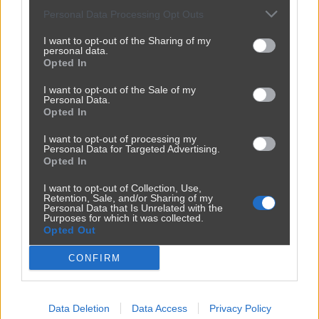
Personal Data Processing Opt Outs
I want to opt-out of the Sharing of my
Udostępnij
0
1
personal data.
Opted In
I want to opt-out of the Sale of my
Personal Data.
Opted In
I want to opt-out of processing my
Masz krew na rękach
Personal Data for Targeted Advertising.
Opted In
przez
chuby1990
— 1 godzina temu
I want to opt-out of Collection, Use,
Kategoria:
😂
Śmieszne
Tagi:
#mem
#rodzina
#komputer
Retention, Sale, and/or Sharing of my
Personal Data that Is Unrelated with the
#burza
#rcb
Purposes for which it was collected.
Opted Out
CONFIRM
Data Deletion
Data Access
Privacy Policy