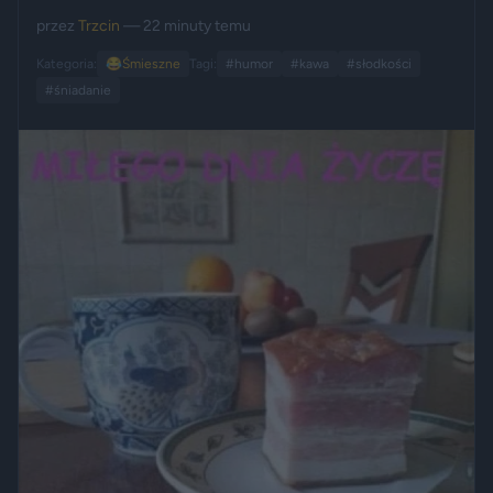
przez
Trzcin
— 22 minuty temu
Kategoria:
😂
Śmieszne
Tagi:
#humor
#kawa
#słodkości
#śniadanie