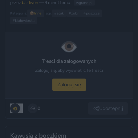
przez
baldwon
— 9 minut temu
wgrane.pl
Kategoria:
📦
Inne
Tagi:
#atak
#żubr
#puszcza
#białowieska
👁️
Tresci dla zalogowanych
Zaloguj się, aby wyświetlić te treści
Zaloguj się
Udostępnij
0
0
Kawusia z boczkiem