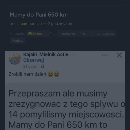
Mamy do Pani 650 km
przez
bamboocza
— 2 godziny temu
Kategoria:
😂
Śmieszne
Tagi:
#pomyłka
#mielno
#przygoda
#spływ