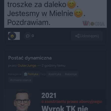
Udostępnij
10
0
Postać dynamiczna
przez
GuterJunge
— 2 godziny temu
Kategoria:
🏛️
Polityka
Tagi:
#polityka
#aborcja
#zmiana zdania