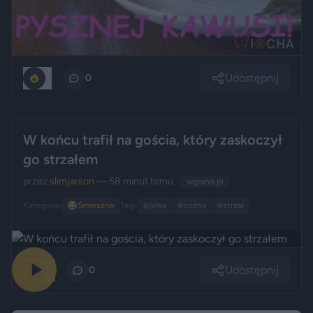
Udostępnij
0
0
W końcu trafił na gościa, który zaskoczył
go strzałem
przez
slimjarson
— 58 minut temu
wgrane.pl
Kategoria:
😂
Śmieszne
Tagi:
#piłka
#nożna
#strzał
Udostępnij
12
0