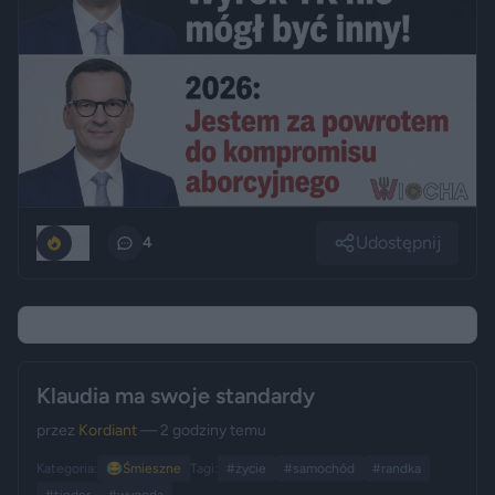
Udostępnij
55
4
Klaudia ma swoje standardy
przez
Kordiant
— 2 godziny temu
Kategoria:
😂
Śmieszne
Tagi:
#życie
#samochód
#randka
#tinder
#wygoda