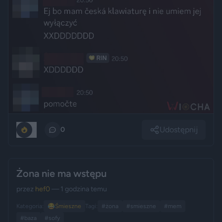
Udostępnij
0
0
Żona nie ma wstępu
przez
hef0
— 1 godzina temu
Kategoria:
😂
Śmieszne
Tagi:
#żona
#smieszne
#mem
#baza
#sofy