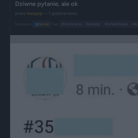
Dziwne pytanie, ale ok
przez
tiwuyop
— 1 godzina temu
Kategoria:
👥
Social
Tagi:
#medycyna
#porady
#rehabilitacja
#k