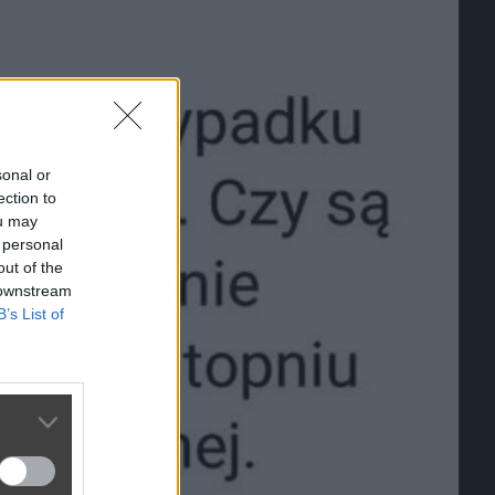
sonal or
ection to
ou may
 personal
out of the
 downstream
B’s List of