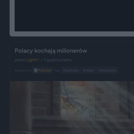
Polacy kochają milionerów
przez
LightY
— 1 godzina temu
Kategoria:
🏛️
Polityka
Tagi:
#polityka
#wiara
#chciwość