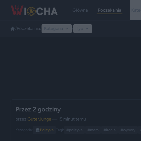
Główna
Poczekalnia
Kate
/
Poczekalnia
/
Kategoria
/
Typ
Przez 2 godziny
przez
GuterJunge
— 15 minut temu
Kategoria:
🏛️
Polityka
Tagi:
#polityka
#mem
#ironia
#wybory