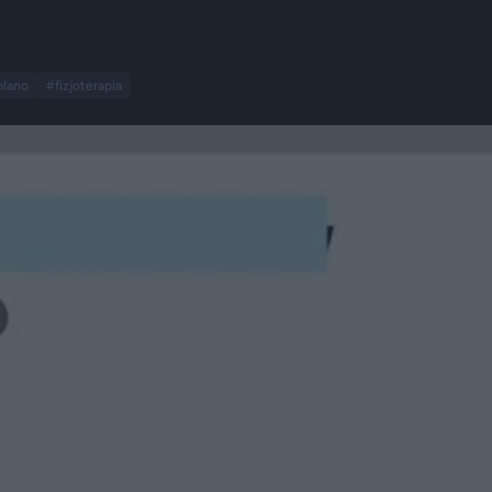
olano
#fizjoterapia