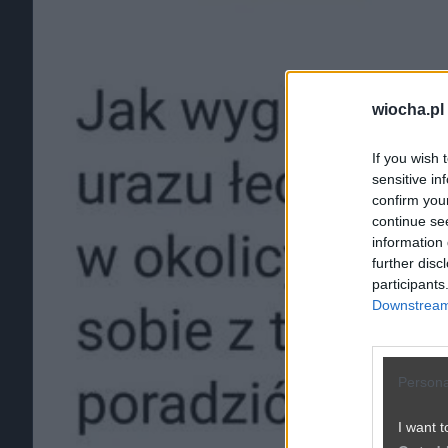
wiocha.pl
If you wish 
sensitive in
confirm you
continue se
information 
further disc
participants
Downstream 
Persona
I want t