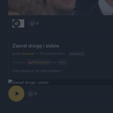
10
0
Zaorał drogę i siebie
przez
Akuszer
— 54 minuty temu
wgrane.pl
Kategoria:
🚗
Motowiocha
Tagi:
#fail
Dalej litujecie się nad rolnikami ?
0
0