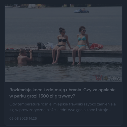
kancelarii pojawił się Jerzy Zięba, a rocznicę zaprzysiężenia
uświetnił występ rapera, Eldo. Pierwszy rok prezydentury
podsumowują m.in. Fakt, Demagog, „Gazeta Wyborcza” i „Do
Rzeczy”.
Rozkładają koce i zdejmują ubrania. Czy za opalanie
w parku grozi 1500 zł grzywny?
Gdy temperatura rośnie, miejskie trawniki szybko zamieniają
się w prowizoryczne plaże. Jedni wyciągają koce i stroje
kąpielowe, inni pytają, czy takie widoki w centrum miasta są
06.08.2026 14:25
legalne. Jak opisują Gazeta.pl i „Rzeczpospolita”, samo
opalanie się w miejscu publicznym zwykle nie jest