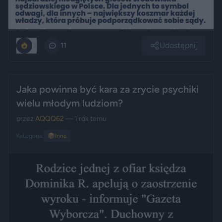
Udostępnij
0
11
Jaka powinna być kara za zrycie psychiki
wielu młodym ludziom?
przez
AQQQ62
— 1 rok temu
Kategoria:
📦
Inne