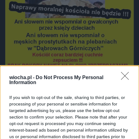
wiocha.pl -
Do Not Process My Personal
Information
Udostępnij
0
12
If you wish to opt-out of the sale, sharing to third parties, or
processing of your personal or sensitive information for
targeted advertising by us, please use the below opt-out
section to confirm your selection. Please note that after your
opt-out request is processed you may continue seeing
I to jest bardzo dobre pytanie
interest-based ads based on personal information utilized by
przez
[Usunięty użytkownik]
— 1 rok temu
us or personal information disclosed to third parties prior to