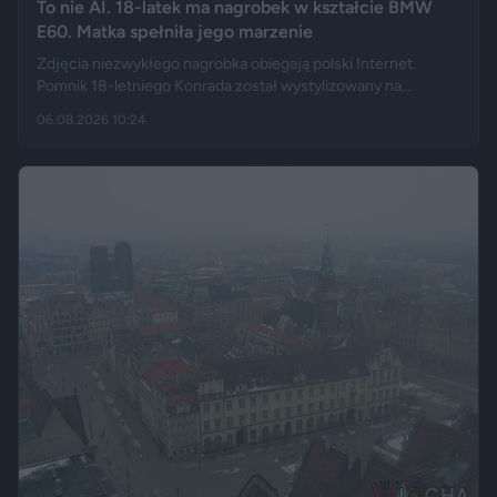
To nie AI. 18-latek ma nagrobek w kształcie BMW
E60. Matka spełniła jego marzenie
Zdjęcia niezwykłego nagrobka obiegają polski Internet.
Pomnik 18-letniego Konrada został wystylizowany na
samochód BMW E60 – ma charakterystyczny grill, reflektory,
06.08.2026 10:24
logo marki, a nawet elementy przypominające układ
wydechowy. W ten sposób matka zmarłego chciała
upamiętnić jego motoryzacyjną pasję.