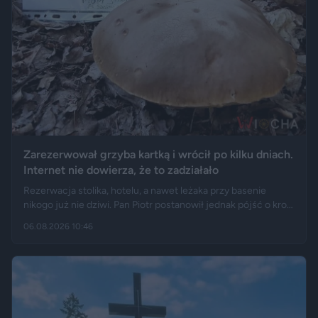
Zarezerwował grzyba kartką i wrócił po kilku dniach.
Internet nie dowierza, że to zadziałało
Rezerwacja stolika, hotelu, a nawet leżaka przy basenie
nikogo już nie dziwi. Pan Piotr postanowił jednak pójść o krok
dalej i „zarezerwował” grzyba rosnącego w lesie. Jak opisuje
06.08.2026 10:46
„Fakt”, po kilku dniach wrócił w to samo miejsce i odkrył, że
eksperyment zakończył się sukcesem.