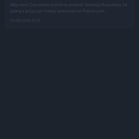
Wojciech Cejrowski ocenił na antenie Telewizji Republika, że
jedną z przyczyn niskiej dzietności w Polsce jest
„wygodnictwo” młodych ludzi, którzy wolą karierę, rozrywkę i
04.08.2026 15:23
psa niż obowiązki związane z wychowaniem dziecka.
Tygodnik "Do Rzeczy" opisuje jego słowa jako ostrą diagnozę,
natomiast portal "Jastrząb Post" zwraca uwagę, że sam
podróżnik nie ma potomstwa. Badania pokazują jednak, że
decyzje dotyczące rodzicielstwa są znacznie bardziej
skomplikowane.