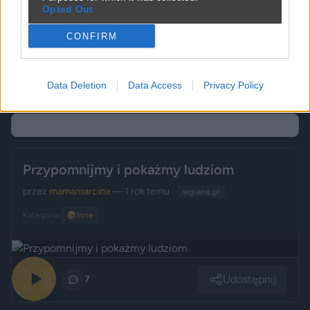
Opted Out
CONFIRM
Udostępnij
0
1
Data Deletion
Data Access
Privacy Policy
Przypomnijmy i pokażmy ludziom
przez
mamamarcina
— 1 rok temu
wgrane.pl
Kategoria:
📦
Inne
Udostępnij
0
7