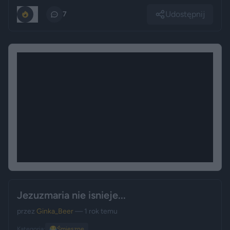
Udostępnij
0
7
Jezuzmaria nie isnieje...
przez
Ginka_Beer
— 1 rok temu
Kategoria:
😂
Śmieszne