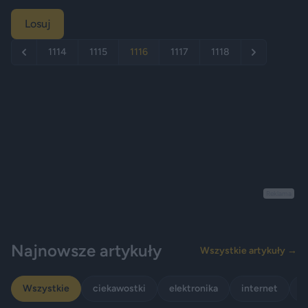
Losuj
1114
1115
1116
1117
1118
Reklama
Najnowsze artykuły
Wszystkie artykuły →
Wszystkie
ciekawostki
elektronika
internet
p