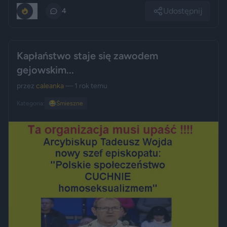
Udostępnij
0
4
Kapłaństwo staje się zawodem
gejowskim...
przez
caleanka
— 1 rok temu
Kategoria:
😂
Śmieszne