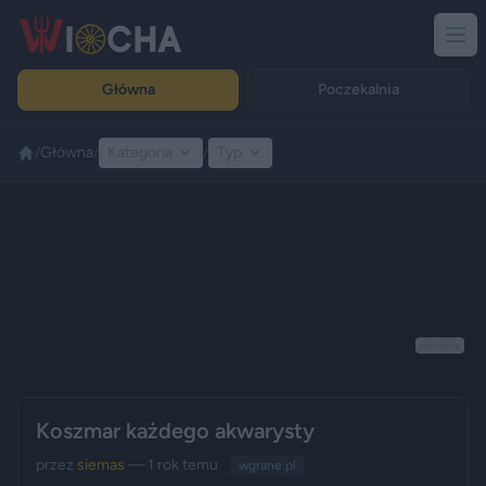
Główna
Poczekalnia
/
Główna
/
Kategoria
/
Typ
Reklama
Koszmar każdego akwarysty
przez
siemas
— 1 rok temu
wgrane.pl