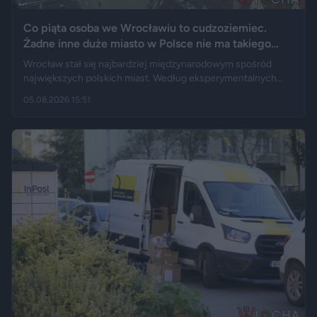
Co piąta osoba we Wrocławiu to cudzoziemiec.
Żadne inne duże miasto w Polsce nie ma takiego
wyniku
Wrocław stał się najbardziej międzynarodowym spośród
największych polskich miast. Według eksperymentalnych
danych GUS cudzoziemcy stanowią 19,5 proc. osób
05.08.2026 15:51
przebywających w stolicy Dolnego Śląska. Informacja
wywołała gorącą dyskusję w mediach społecznościowych —
od głosów o rozwoju miasta, po komentarze wieszczące
koniec świata, jaki znamy.