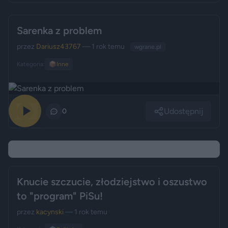
Sarenka z problem
przez
Dariusz43767
— 1 rok temu
wgrane.pl
Kategoria:
📦
Inne
Udostępnij
0
0
Knucie szczucie, złodziejstwo i oszustwo
to "program" PiSu!
przez
kacynski
— 1 rok temu