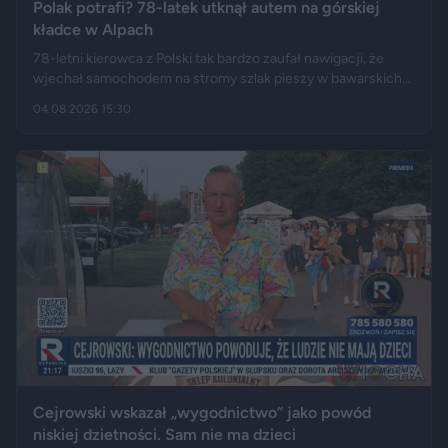
Polak potrafi? 78-latek utknął autem na górskiej
kładce w Alpach
78-letni kierowca z Polski tak bardzo zaufał nawigacji, że
wjechał samochodem na stromy szlak pieszy w bawarskich
Alpach. Jego Volvo pokonało trasę, którą – zdaniem
04.08.2026 15:30
miejscowych służb – trudno byłoby przejechać nawet
ciągnikiem. Podróż zakończyła się dopiero na drewnianej
kładce, na której auto zawisło podwoziem.
Cejrowski wskazał „wygodnictwo” jako powód
niskiej dzietności. Sam nie ma dzieci