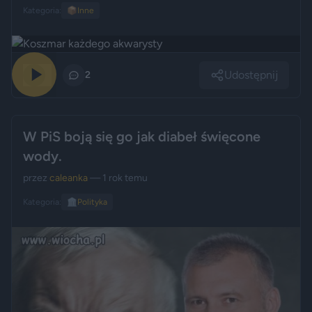
Kategoria:
📦
Inne
Udostępnij
0
2
W PiS boją się go jak diabeł święcone
wody.
przez
caleanka
— 1 rok temu
Kategoria:
🏛️
Polityka