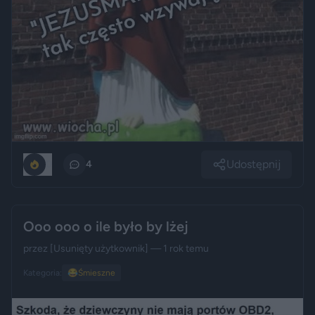
Udostępnij
0
4
Ooo ooo o ile było by lżej
przez
[Usunięty użytkownik]
— 1 rok temu
Kategoria:
😂
Śmieszne