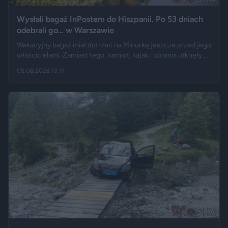
Wysłali bagaż InPostem do Hiszpanii. Po 53 dniach
odebrali go… w Warszawie
Wakacyjny bagaż miał dotrzeć na Minorkę jeszcze przed jego
właścicielami. Zamiast tego, namiot, kajak i ubrania utknęły w
hiszpańskim centrum logistycznym, a przesyłka wróciła do
05.08.2026 13:11
Polski długo po zakończeniu urlopu. Historię opisały m.in.
"Wyborcza", Bankier, a nagranie z finału tej podróży szybko
rozeszło się na portalu X.