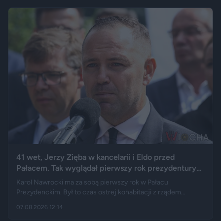
41 wet, Jerzy Zięba w kancelarii i Eldo przed
Pałacem. Tak wyglądał pierwszy rok prezydentury
Karola Nawrockiego
Karol Nawrocki ma za sobą pierwszy rok w Pałacu
Prezydenckim. Był to czas ostrej kohabitacji z rządem
Donalda Tuska, aż 41 wet i licznych sporów o ustawy. Nie
07.08.2026 12:14
brakowało też wydarzeń z zupełnie innej kategorii: w