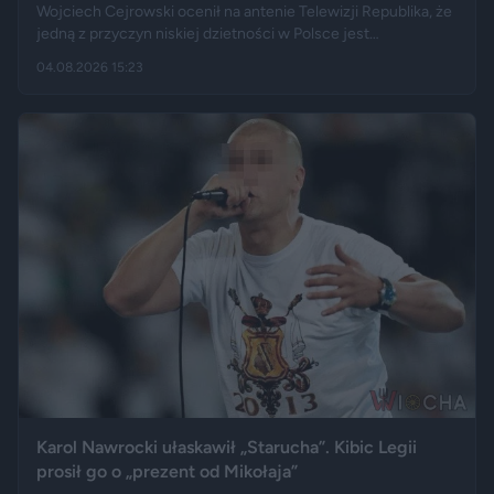
Wojciech Cejrowski ocenił na antenie Telewizji Republika, że
jedną z przyczyn niskiej dzietności w Polsce jest
„wygodnictwo” młodych ludzi, którzy wolą karierę, rozrywkę i
04.08.2026 15:23
psa niż obowiązki związane z wychowaniem dziecka.
Tygodnik "Do Rzeczy" opisuje jego słowa jako ostrą diagnozę,
natomiast portal "Jastrząb Post" zwraca uwagę, że sam
podróżnik nie ma potomstwa. Badania pokazują jednak, że
decyzje dotyczące rodzicielstwa są znacznie bardziej
skomplikowane.
Karol Nawrocki ułaskawił „Starucha”. Kibic Legii
prosił go o „prezent od Mikołaja”