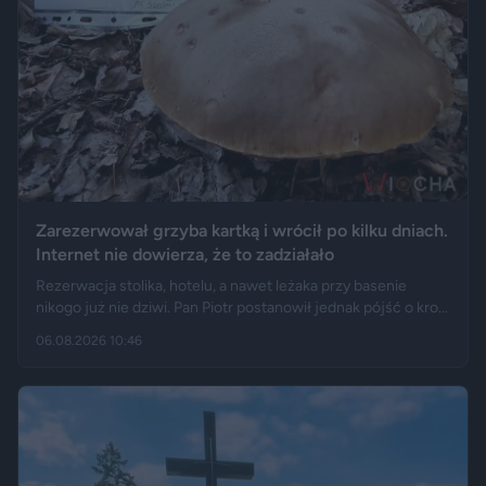
Zarezerwował grzyba kartką i wrócił po kilku dniach.
Internet nie dowierza, że to zadziałało
Rezerwacja stolika, hotelu, a nawet leżaka przy basenie
nikogo już nie dziwi. Pan Piotr postanowił jednak pójść o krok
dalej i „zarezerwował” grzyba rosnącego w lesie. Jak opisuje
06.08.2026 10:46
„Fakt”, po kilku dniach wrócił w to samo miejsce i odkrył, że
eksperyment zakończył się sukcesem.