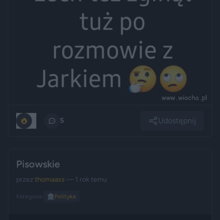
Udostępnij
0
5
Pisowskie
przez
thomaass
— 1 rok temu
Kategoria:
🏛️
Polityka