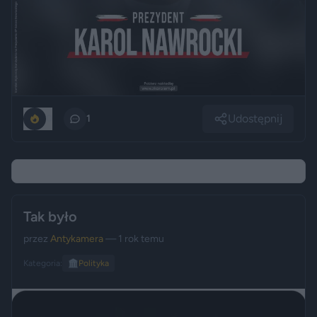
Udostępnij
0
1
Tak było
przez
Antykamera
— 1 rok temu
Kategoria:
🏛️
Polityka