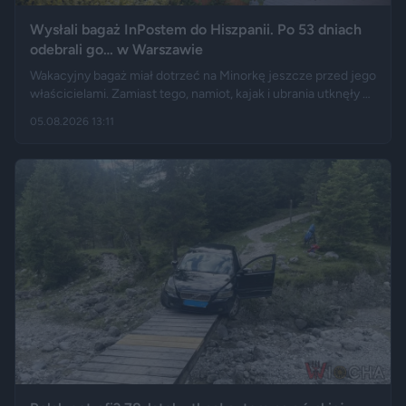
Wysłali bagaż InPostem do Hiszpanii. Po 53 dniach
odebrali go… w Warszawie
Wakacyjny bagaż miał dotrzeć na Minorkę jeszcze przed jego
właścicielami. Zamiast tego, namiot, kajak i ubrania utknęły w
hiszpańskim centrum logistycznym, a przesyłka wróciła do
05.08.2026 13:11
Polski długo po zakończeniu urlopu. Historię opisały m.in.
"Wyborcza", Bankier, a nagranie z finału tej podróży szybko
rozeszło się na portalu X.