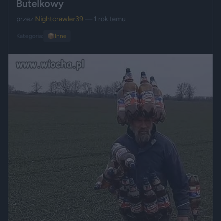
Butelkowy
przez
Nightcrawler39
— 1 rok temu
Kategoria:
📦
Inne