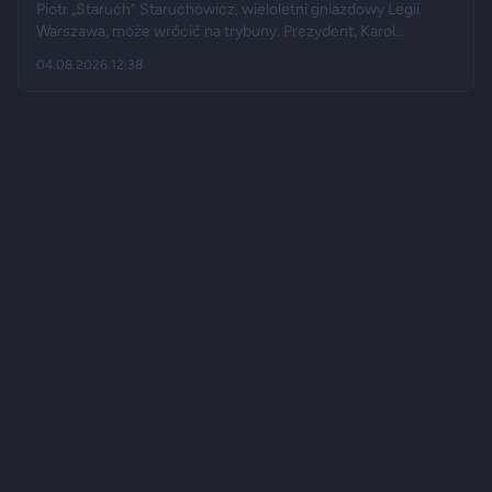
Piotr „Staruch” Staruchowicz, wieloletni gniazdowy Legii
Warszawa, może wrócić na trybuny. Prezydent, Karol
Nawrocki darował mu zakaz wstępu na imprezy masowe i
04.08.2026 12:38
zarządził cofnięcie skazania. Kilka miesięcy wcześniej kibic
zadzwonił do programu na żywo i osobiście poprosił głowę
państwa o ułaskawienie.