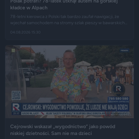
Polak potrafi? 78-latek utknął autem na górskiej
kładce w Alpach
78-letni kierowca z Polski tak bardzo zaufał nawigacji, że
wjechał samochodem na stromy szlak pieszy w bawarskich
Alpach. Jego Volvo pokonało trasę, którą – zdaniem
04.08.2026 15:30
miejscowych służb – trudno byłoby przejechać nawet
ciągnikiem. Podróż zakończyła się dopiero na drewnianej
kładce, na której auto zawisło podwoziem.
Cejrowski wskazał „wygodnictwo” jako powód
niskiej dzietności. Sam nie ma dzieci