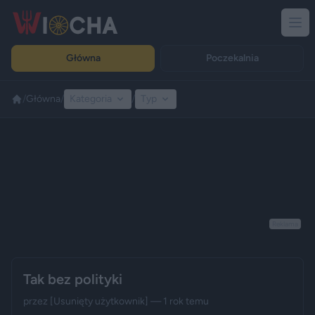
Główna
Poczekalnia
/
Główna
/
Kategoria
/
Typ
Reklama
Tak bez polityki
przez
[Usunięty użytkownik]
— 1 rok temu