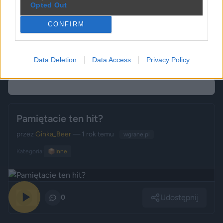
Opted Out
CONFIRM
Udostępnij
0
4
Data Deletion
Data Access
Privacy Policy
Pamiętacie ten hit?
przez
Ginka_Beer
— 1 rok temu
wgrane.pl
Kategoria:
📦
Inne
Udostępnij
0
0