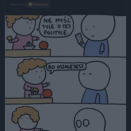
Kategoria:
😂
Śmieszne