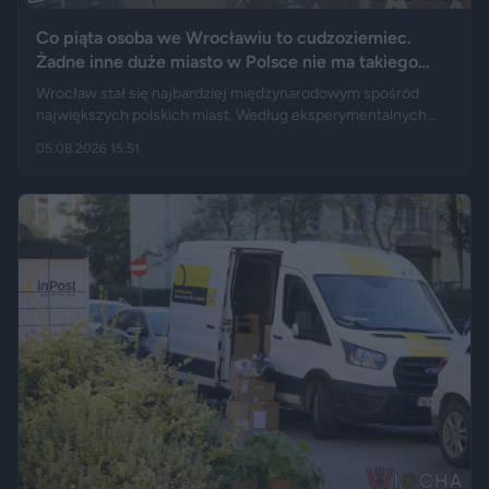
Co piąta osoba we Wrocławiu to cudzoziemiec.
Żadne inne duże miasto w Polsce nie ma takiego
wyniku
Wrocław stał się najbardziej międzynarodowym spośród
największych polskich miast. Według eksperymentalnych
danych GUS cudzoziemcy stanowią 19,5 proc. osób
05.08.2026 15:51
przebywających w stolicy Dolnego Śląska. Informacja
wywołała gorącą dyskusję w mediach społecznościowych —
od głosów o rozwoju miasta, po komentarze wieszczące
koniec świata, jaki znamy.