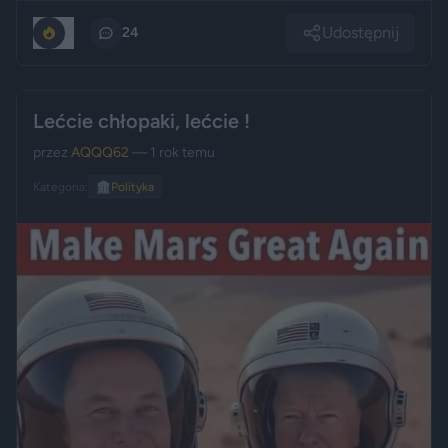
Udostępnij
0
24
Lećcie chłopaki, lećcie !
przez
AQQQ62
— 1 rok temu
Kategoria:
🏛️
Polityka