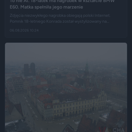
To nie AI. 18-latek ma nagrobek w kształcie BMW
E60. Matka spełniła jego marzenie
Zdjęcia niezwykłego nagrobka obiegają polski Internet.
Pomnik 18-letniego Konrada został wystylizowany na
samochód BMW E60 – ma charakterystyczny grill, reflektory,
06.08.2026 10:24
logo marki, a nawet elementy przypominające układ
wydechowy. W ten sposób matka zmarłego chciała
upamiętnić jego motoryzacyjną pasję.