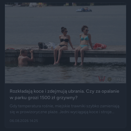
Rozkładają koce i zdejmują ubrania. Czy za opalanie
w parku grozi 1500 zł grzywny?
Gdy temperatura rośnie, miejskie trawniki szybko zamieniają
się w prowizoryczne plaże. Jedni wyciągają koce i stroje
kąpielowe, inni pytają, czy takie widoki w centrum miasta są
06.08.2026 14:25
legalne. Jak opisują Gazeta.pl i „Rzeczpospolita”, samo
opalanie się w miejscu publicznym zwykle nie jest