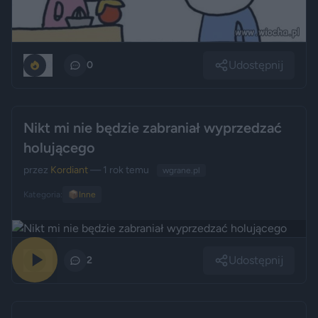
Udostępnij
0
0
Nikt mi nie będzie zabraniał wyprzedzać
holującego
przez
Kordiant
— 1 rok temu
wgrane.pl
Kategoria:
📦
Inne
Udostępnij
0
2