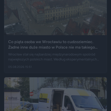
Co piąta osoba we Wrocławiu to cudzoziemiec.
Żadne inne duże miasto w Polsce nie ma takiego
wyniku
Wrocław stał się najbardziej międzynarodowym spośród
największych polskich miast. Według eksperymentalnych
danych GUS cudzoziemcy stanowią 19,5 proc. osób
05.08.2026 15:51
przebywających w stolicy Dolnego Śląska. Informacja
wywołała gorącą dyskusję w mediach społecznościowych —
od głosów o rozwoju miasta, po komentarze wieszczące
koniec świata, jaki znamy.