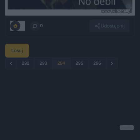
Udostępnij
10
0
Losuj
292
293
294
295
296
Reklama