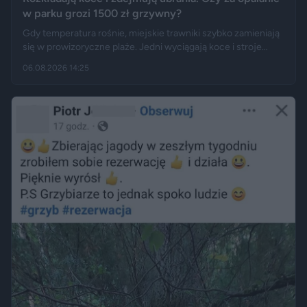
w parku grozi 1500 zł grzywny?
Gdy temperatura rośnie, miejskie trawniki szybko zamieniają
się w prowizoryczne plaże. Jedni wyciągają koce i stroje
kąpielowe, inni pytają, czy takie widoki w centrum miasta są
06.08.2026 14:25
legalne. Jak opisują Gazeta.pl i „Rzeczpospolita”, samo
opalanie się w miejscu publicznym zwykle nie jest
wykroczeniem. Granica może jednak zostać przekroczona
przez nagość, złamanie regulaminu parku albo zajęcie
trawnika, który nie został przeznaczony do rekreacji.