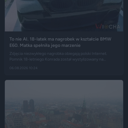
To nie AI. 18-latek ma nagrobek w kształcie BMW
E60. Matka spełniła jego marzenie
Zdjęcia niezwykłego nagrobka obiegają polski Internet.
Pomnik 18-letniego Konrada został wystylizowany na
samochód BMW E60 – ma charakterystyczny grill, reflektory,
06.08.2026 10:24
logo marki, a nawet elementy przypominające układ
wydechowy. W ten sposób matka zmarłego chciała
upamiętnić jego motoryzacyjną pasję.