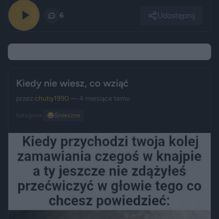
Udostępnij
0
6
Kiedy nie wiesz, co wziąć
przez
chuby1990
— 4 miesiące temu
Kategoria:
😂
Śmieszne