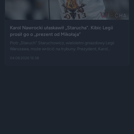
Karol Nawrocki ułaskawił „Starucha”. Kibic Legii
prosił go o „prezent od Mikołaja”
Piotr „Staruch” Staruchowicz, wieloletni gniazdowy Legii
Warszawa, może wrócić na trybuny. Prezydent, Karol
Nawrocki darował mu zakaz wstępu na imprezy masowe i
04.08.2026 12:38
zarządził cofnięcie skazania. Kilka miesięcy wcześniej kibic
zadzwonił do programu na żywo i osobiście poprosił głowę
państwa o ułaskawienie.