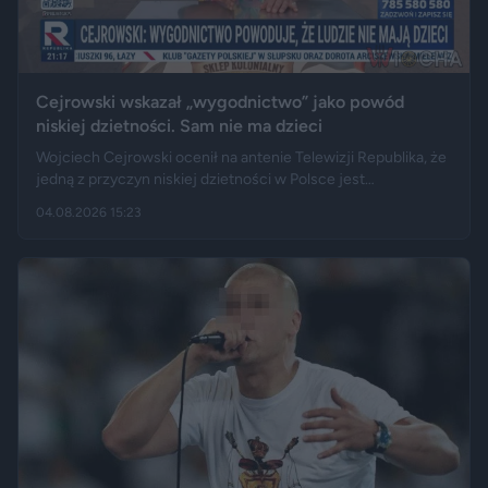
Cejrowski wskazał „wygodnictwo” jako powód
niskiej dzietności. Sam nie ma dzieci
Wojciech Cejrowski ocenił na antenie Telewizji Republika, że
jedną z przyczyn niskiej dzietności w Polsce jest
„wygodnictwo” młodych ludzi, którzy wolą karierę, rozrywkę i
04.08.2026 15:23
psa niż obowiązki związane z wychowaniem dziecka.
Tygodnik "Do Rzeczy" opisuje jego słowa jako ostrą diagnozę,
natomiast portal "Jastrząb Post" zwraca uwagę, że sam
podróżnik nie ma potomstwa. Badania pokazują jednak, że
decyzje dotyczące rodzicielstwa są znacznie bardziej
skomplikowane.