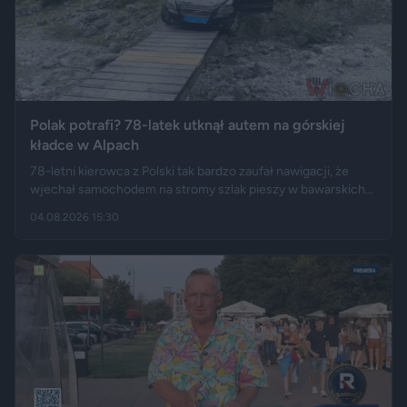
Polak potrafi? 78-latek utknął autem na górskiej
kładce w Alpach
78-letni kierowca z Polski tak bardzo zaufał nawigacji, że
wjechał samochodem na stromy szlak pieszy w bawarskich
Alpach. Jego Volvo pokonało trasę, którą – zdaniem
04.08.2026 15:30
miejscowych służb – trudno byłoby przejechać nawet
ciągnikiem. Podróż zakończyła się dopiero na drewnianej
kładce, na której auto zawisło podwoziem.