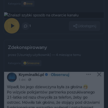
Kategoria:
📦
Inne
Udostępnij
0
1
Zdekonspirowany
przez
[Usunięty użytkownik]
— 4 miesiące temu
Kategoria:
😂
Śmieszne