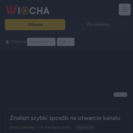
Główna
Poczekalnia
/
Główna
/
Kategoria
/
Typ
Reklama
Znalazł szybki sposób na otwarcie kanału
przez
siemas
— 4 miesiące temu
wgrane.pl