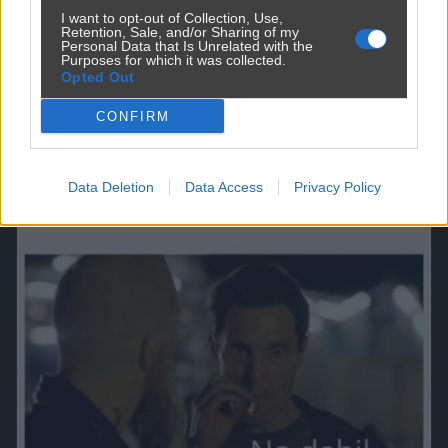
No dokładnie
I want to opt-out of Collection, Use,
Retention, Sale, and/or Sharing of my
Personal Data that Is Unrelated with the
przez
chuby1990
— 4 miesiące temu
Purposes for which it was collected.
Opted Out
Kategoria:
😂
Śmieszne
CONFIRM
Data Deletion
Data Access
Privacy Policy