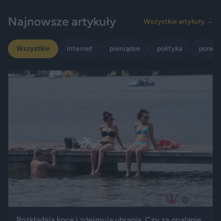
Najnowsze artykuły
Wszystkie artykuły →
Wszystkie
internet
pieniądze
polityka
porady
Rozkładają koce i zdejmują ubrania. Czy za opalanie