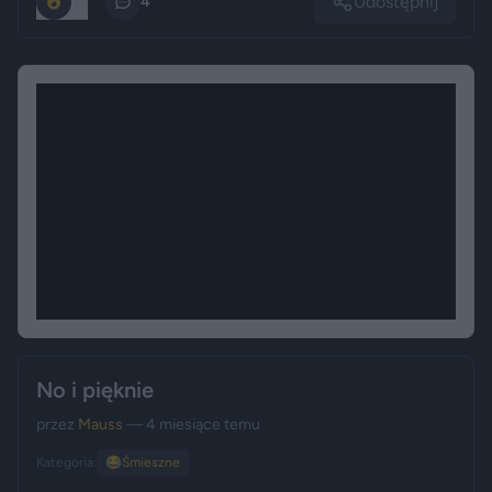
Udostępnij
10
4
No i pięknie
przez
Mauss
— 4 miesiące temu
Kategoria:
😂
Śmieszne