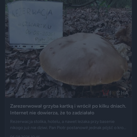
Zarezerwował grzyba kartką i wrócił po kilku dniach.
Internet nie dowierza, że to zadziałało
Rezerwacja stolika, hotelu, a nawet leżaka przy basenie
nikogo już nie dziwi. Pan Piotr postanowił jednak pójść o krok
dalej i „zarezerwował” grzyba rosnącego w lesie. Jak opisuje