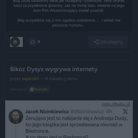
Udostępnij
0
4
Bikoz Dysys wygrywa internety
przez
kapec60
— 8 miesięcy temu
Kategoria:
🏛️
Polityka