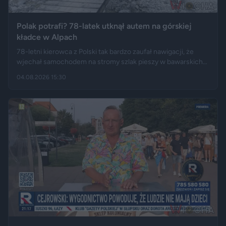
Polak potrafi? 78-latek utknął autem na górskiej
kładce w Alpach
78-letni kierowca z Polski tak bardzo zaufał nawigacji, że
wjechał samochodem na stromy szlak pieszy w bawarskich
Alpach. Jego Volvo pokonało trasę, którą – zdaniem
04.08.2026 15:30
miejscowych służb – trudno byłoby przejechać nawet
ciągnikiem. Podróż zakończyła się dopiero na drewnianej
kładce, na której auto zawisło podwoziem.