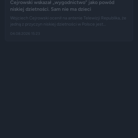
Cejrowski wskazał „wygodnictwo” jako powód
niskiej dzietności. Sam nie ma dzieci
Wojciech Cejrowski ocenił na antenie Telewizji Republika, że
jedną z przyczyn niskiej dzietności w Polsce jest
„wygodnictwo” młodych ludzi, którzy wolą karierę, rozrywkę i
04.08.2026 15:23
psa niż obowiązki związane z wychowaniem dziecka.
Tygodnik "Do Rzeczy" opisuje jego słowa jako ostrą diagnozę,
natomiast portal "Jastrząb Post" zwraca uwagę, że sam
podróżnik nie ma potomstwa. Badania pokazują jednak, że
decyzje dotyczące rodzicielstwa są znacznie bardziej
skomplikowane.