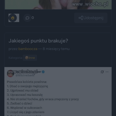
Udostępnij
0
0
Jakiegoś punktu brakuje?
przez
bamboocza
— 8 miesięcy temu
Kategoria:
📦
Inne