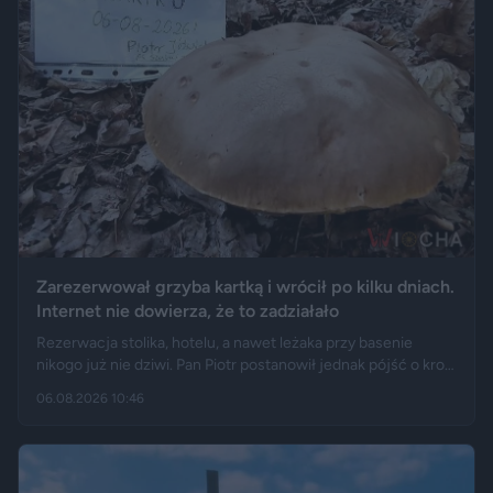
Zarezerwował grzyba kartką i wrócił po kilku dniach.
Internet nie dowierza, że to zadziałało
Rezerwacja stolika, hotelu, a nawet leżaka przy basenie
nikogo już nie dziwi. Pan Piotr postanowił jednak pójść o krok
dalej i „zarezerwował” grzyba rosnącego w lesie. Jak opisuje
06.08.2026 10:46
„Fakt”, po kilku dniach wrócił w to samo miejsce i odkrył, że
eksperyment zakończył się sukcesem.