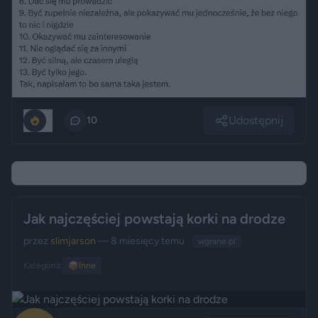
Udostępnij
0
10
Jak najczęściej powstają korki na drodze
przez
slimjarson
— 8 miesięcy temu
wgrane.pl
Kategoria:
📦
Inne