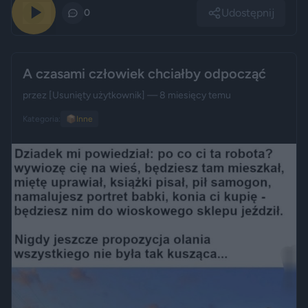
Udostępnij
0
0
A czasami człowiek chciałby odpocząć
przez
[Usunięty użytkownik]
— 8 miesięcy temu
Kategoria:
📦
Inne