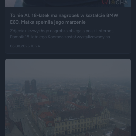
To nie AI. 18-latek ma nagrobek w kształcie BMW
E60. Matka spełniła jego marzenie
Zdjęcia niezwykłego nagrobka obiegają polski Internet.
Pomnik 18-letniego Konrada został wystylizowany na
samochód BMW E60 – ma charakterystyczny grill, reflektory,
06.08.2026 10:24
logo marki, a nawet elementy przypominające układ
wydechowy. W ten sposób matka zmarłego chciała
upamiętnić jego motoryzacyjną pasję.