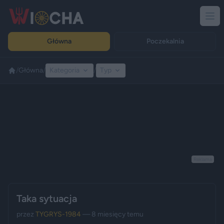
Główna
Poczekalnia
/
Główna
/
Kategoria
/
Typ
Reklama
Taka sytuacja
przez
TYGRYS-1984
— 8 miesięcy temu