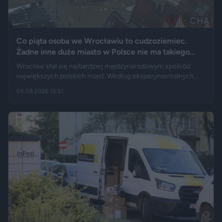
Co piąta osoba we Wrocławiu to cudzoziemiec.
Żadne inne duże miasto w Polsce nie ma takiego
wyniku
Wrocław stał się najbardziej międzynarodowym spośród
największych polskich miast. Według eksperymentalnych
danych GUS cudzoziemcy stanowią 19,5 proc. osób
05.08.2026 15:51
przebywających w stolicy Dolnego Śląska. Informacja
wywołała gorącą dyskusję w mediach społecznościowych —
od głosów o rozwoju miasta, po komentarze wieszczące
koniec świata, jaki znamy.