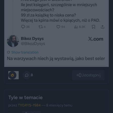
Udostępnij
0
8
Tyle w temacie
przez
TYGRYS-1984
— 8 miesięcy temu