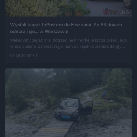
Wysłali bagaż InPostem do Hiszpanii. Po 53 dniach
odebrali go… w Warszawie
Wakacyjny bagaż miał dotrzeć na Minorkę jeszcze przed jego
właścicielami. Zamiast tego, namiot, kajak i ubrania utknęły w
hiszpańskim centrum logistycznym, a przesyłka wróciła do
05.08.2026 13:11
Polski długo po zakończeniu urlopu. Historię opisały m.in.
"Wyborcza", Bankier, a nagranie z finału tej podróży szybko
rozeszło się na portalu X.