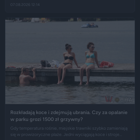
Donalda Tuska, aż 41 wet i licznych sporów o ustawy. Nie
07.08.2026 12:14
brakowało też wydarzeń z zupełnie innej kategorii: w
kancelarii pojawił się Jerzy Zięba, a rocznicę zaprzysiężenia
uświetnił występ rapera, Eldo. Pierwszy rok prezydentury
podsumowują m.in. Fakt, Demagog, „Gazeta Wyborcza” i „Do
Rzeczy”.
Rozkładają koce i zdejmują ubrania. Czy za opalanie
w parku grozi 1500 zł grzywny?
Gdy temperatura rośnie, miejskie trawniki szybko zamieniają
się w prowizoryczne plaże. Jedni wyciągają koce i stroje