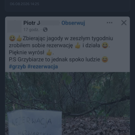
kąpielowe, inni pytają, czy takie widoki w centrum miasta są
06.08.2026 14:25
legalne. Jak opisują Gazeta.pl i „Rzeczpospolita”, samo
opalanie się w miejscu publicznym zwykle nie jest
wykroczeniem. Granica może jednak zostać przekroczona
przez nagość, złamanie regulaminu parku albo zajęcie
trawnika, który nie został przeznaczony do rekreacji.