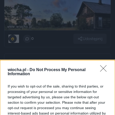
Udostępnij
0
0
Synu, to jest interes na lata...
przez
bolszewik933
— 8 miesięcy temu
wiocha.pl -
Do Not Process My Personal
Information
Kategoria:
😂
Śmieszne
If you wish to opt-out of the sale, sharing to third parties, or
processing of your personal or sensitive information for
targeted advertising by us, please use the below opt-out
section to confirm your selection. Please note that after your
opt-out request is processed you may continue seeing
interest-based ads based on personal information utilized by