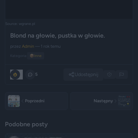
Source: wgrane.pl
Blond na głowie, pustka w głowie.
przez
Admin
— 1 rok temu
Kategoria:
📦
Inne
Udostępnij
0
5
Poprzedni
Następny
Podobne posty