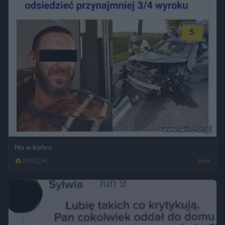
No w końcu
2700
4
Inne