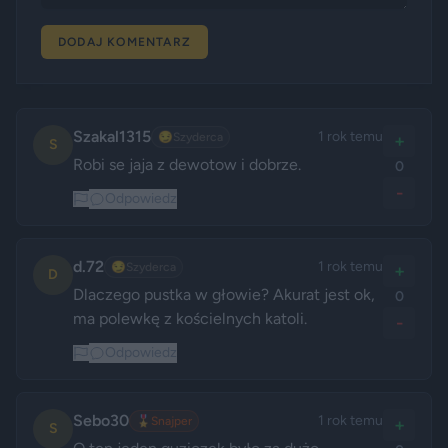
DODAJ KOMENTARZ
Szakal1315
1 rok temu
😏
Szyderca
+
S
Robi se jaja z dewotow i dobrze.
0
-
Odpowiedz
d.72
1 rok temu
😏
Szyderca
+
D
Dlaczego pustka w głowie? Akurat jest ok, 
0
ma polewkę z kościelnych katoli. 
-
Odpowiedz
Sebo30
1 rok temu
🎖️
Snajper
+
S