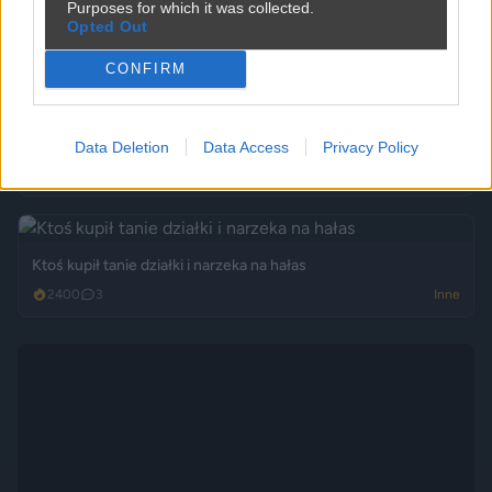
Purposes for which it was collected.
Opted Out
CONFIRM
Jak to nazwać złodziejstwo? Oszustwo? Malwersacja? A Ty
jak...
Data Deletion
Data Access
Privacy Policy
2420
1
Inne
Ktoś kupił tanie działki i narzeka na hałas
2400
3
Inne