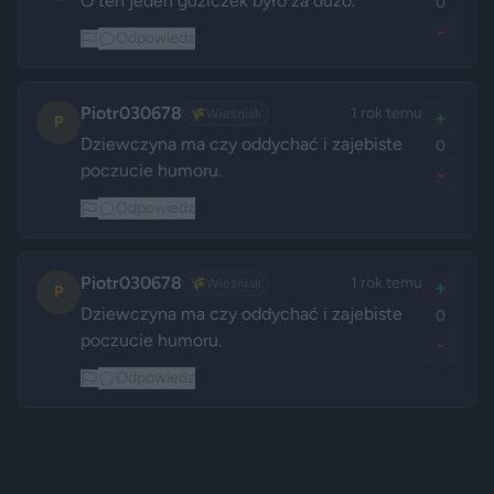
O ten jeden guziczek było za dużo.
0
-
Odpowiedz
Piotr030678
1 rok temu
🌾
Wieśniak
+
P
Dziewczyna ma czy oddychać i zajebiste 
0
poczucie humoru.
-
Odpowiedz
Piotr030678
1 rok temu
🌾
Wieśniak
+
P
Dziewczyna ma czy oddychać i zajebiste 
0
poczucie humoru.
-
Odpowiedz