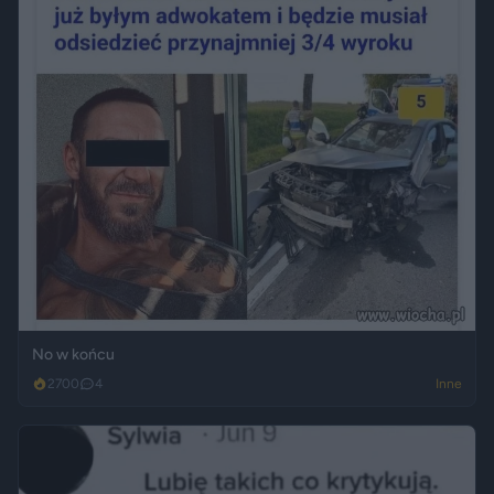
No w końcu
2700
4
Inne