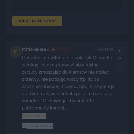
DODAJ KOMENTARZ
MMarekarek
1 rok temu
💩
JP 100%
+
M
Chłoptasiu myślenie nie boli. Jak Ci matkę 
0
zamkną i zaczną stawiać absurdalne 
-
zarzuty zmuszając do kłamstw nie robiąc 
przerwy, nie podając wody itp. itd to 
zaczniesz inaczej mówić... Spójrz na gieroja 
giertycha jak przyjechała policja to od razu 
zemdlał... Ciekawe jak by umarł to 
platforma by kondol...
Pokaż więcej
Odpowiedz