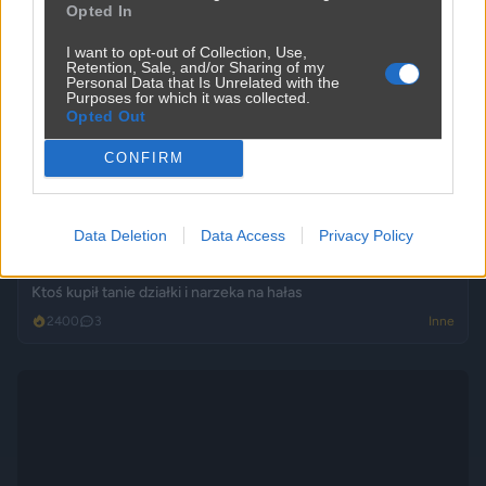
Opted In
I want to opt-out of Collection, Use,
Retention, Sale, and/or Sharing of my
Personal Data that Is Unrelated with the
Purposes for which it was collected.
Opted Out
Jak to nazwać złodziejstwo? Oszustwo? Malwersacja? A Ty
CONFIRM
jak...
2420
1
Inne
Data Deletion
Data Access
Privacy Policy
Ktoś kupił tanie działki i narzeka na hałas
2400
3
Inne