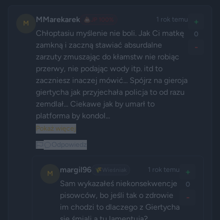
MMarekarek
1 rok temu
💩
JP 100%
+
M
Chłoptasiu myślenie nie boli. Jak Ci matkę 
0
zamkną i zaczną stawiać absurdalne 
-
zarzuty zmuszając do kłamstw nie robiąc 
przerwy, nie podając wody itp. itd to 
zaczniesz inaczej mówić... Spójrz na gieroja 
giertycha jak przyjechała policja to od razu 
zemdlał... Ciekawe jak by umarł to 
platforma by kondol...
Pokaż więcej
Odpowiedz
margil96
1 rok temu
🌾
Wieśniak
+
M
Sam wykazałeś niekonsekwencje 
0
pisowców, bo jeśli tak o zdrowie 
-
im chodzi to dlaczego z Giertycha 
się śmiali a tu lamentują?