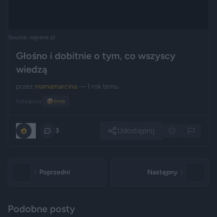
Source: wgrane.pl
Głośno i dobitnie o tym, co wszyscy
wiedzą
przez
mamamarcina
— 1 rok temu
Kategoria:
📦
Inne
Udostępnij
0
3
Poprzedni
Następny
Podobne posty