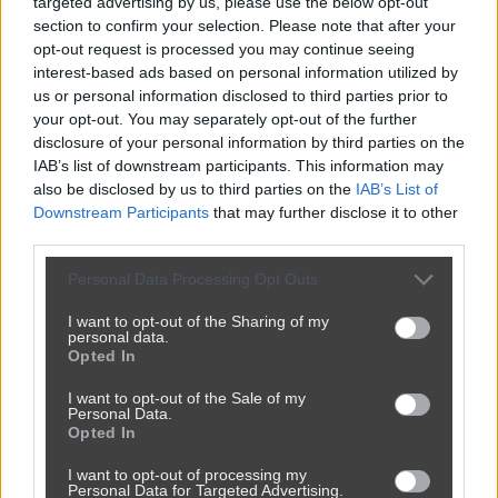
targeted advertising by us, please use the below opt-out
section to confirm your selection. Please note that after your
opt-out request is processed you may continue seeing
interest-based ads based on personal information utilized by
us or personal information disclosed to third parties prior to
your opt-out. You may separately opt-out of the further
disclosure of your personal information by third parties on the
IAB’s list of downstream participants. This information may
also be disclosed by us to third parties on the
IAB’s List of
Downstream Participants
that may further disclose it to other
third parties.
Powinna do pakietu być
Personal Data Processing Opt Outs
2450
9
Inne
I want to opt-out of the Sharing of my
personal data.
Opted In
I want to opt-out of the Sale of my
Personal Data.
Opted In
I want to opt-out of processing my
Personal Data for Targeted Advertising.