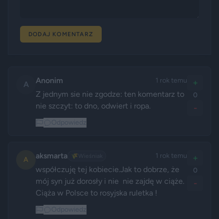
DODAJ KOMENTARZ
Anonim
1 rok temu
+
A
Z jednym sie nie zgodze: ten komentarz to 
0
nie szczyt: to dno, odwiert i ropa. 
-
Odpowiedz
aksmarta
1 rok temu
🌾
Wieśniak
+
A
współczuję tej kobiecie.Jak to dobrze, że 
0
mój syn już dorosły i nie  nie zajdę w ciąże. 
-
Odpowiedz