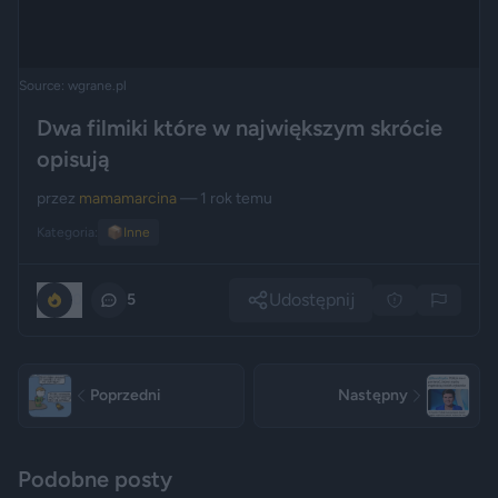
Source: wgrane.pl
Dwa filmiki które w największym skrócie
opisują
przez
mamamarcina
— 1 rok temu
Kategoria:
📦
Inne
Udostępnij
0
5
Poprzedni
Następny
Podobne posty