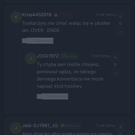
Kriss4452618
1 rok temu
💩
JP 100%
+
K
Trzeba było nie chlać waląc się w płodne 
0
dni. OVER , ENDE.
-
Odpowiedz
JOGI1972
1 rok temu
🏹
Łowca
+
J
Ty chyba sam nieźle chlejesz, 
0
ponieważ sądzę, że takiego 
-
dennego komentarza nie może 
napisać ktoś trzeźwy.
Odpowiedz
Jebi-DJ1981_JG
1 rok temu
🌾
Wieśniak
+
J
Albo dziecko albo matka wybór nie należy 
0