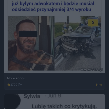
No w końcu
2700
4
Inne