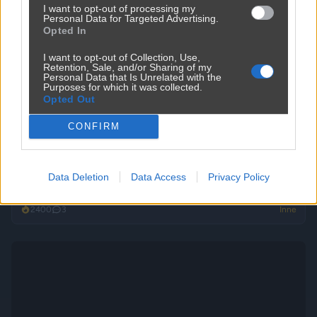
I want to opt-out of processing my
Personal Data for Targeted Advertising.
Opted In
I want to opt-out of Collection, Use,
Retention, Sale, and/or Sharing of my
Personal Data that Is Unrelated with the
Purposes for which it was collected.
Jak to nazwać złodziejstwo? Oszustwo? Malwersacja? A Ty
Opted Out
jak...
CONFIRM
2420
1
Inne
Data Deletion
Data Access
Privacy Policy
Ktoś kupił tanie działki i narzeka na hałas
2400
3
Inne