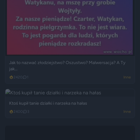
Jak to nazwać złodziejstwo? Oszustwo? Malwersacja? A Ty
jak...
2420
1
Inne
Ktoś kupił tanie działki i narzeka na hałas
2400
3
Inne