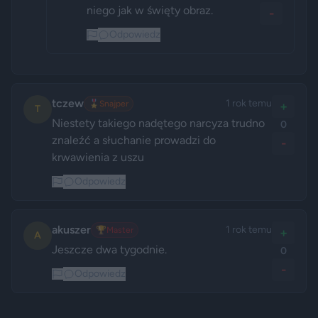
niego jak w święty obraz.
-
Odpowiedz
tczew
1 rok temu
🎖️
Snajper
+
T
Niestety takiego nadętego narcyza trudno 
0
znaleźć a słuchanie prowadzi do 
-
krwawienia z uszu 
Odpowiedz
akuszer
1 rok temu
🏆
Master
+
A
Jeszcze dwa tygodnie.
0
-
Odpowiedz