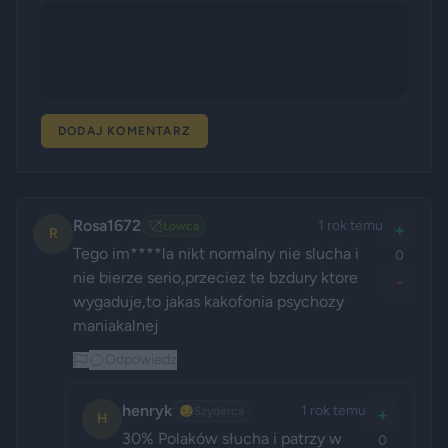
DODAJ KOMENTARZ
Rosa1672
1 rok temu
🏹
Łowca
+
R
Tego im****la nikt normalny nie slucha i 
0
nie bierze serio,przeciez te bzdury ktore 
-
wygaduje,to jakas kakofonia psychozy 
maniakalnej
Odpowiedz
henryk
1 rok temu
😏
Szyderca
+
H
30% Polaków słucha i patrzy w 
0