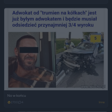
No w końcu
2700
4
Inne