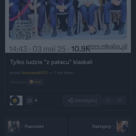
Tylko ludzie "z pałacu" klaskali
przez
bolszewik933
— 1 rok temu
Kategoria:
📦
Inne
Udostępnij
0
4
Poprzedni
Następny