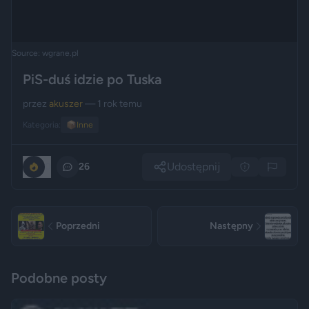
Source: wgrane.pl
PiS-duś idzie po Tuska
przez
akuszer
— 1 rok temu
Kategoria:
📦
Inne
Udostępnij
0
26
Poprzedni
Następny
Podobne posty