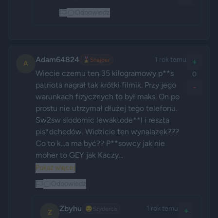
Odpowiedz
Adam64824
1 rok temu
🎖️
Snajper
+
A
Wiecie czemu ten 35 kilogramowy p**s 
0
patriota nagrał tak krótki filmik. Przy jego 
-
warunkach fizycznych to był maks. On po 
prostu nie utrzymał dłużej tego telefonu. 
Sw2sw slodomic lewaktode**l i reszta 
pis*dchodów. Widzicie ten wynalazek??? 
Co to k...a ma być?? P**sowcy jak nie 
moher to GEY jak Kaczy...
Pokaż więcej
Odpowiedz
Zbyhu
1 rok temu
😏
Szyderca
+
Z