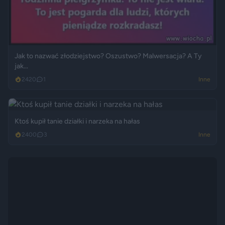
Jak to nazwać złodziejstwo? Oszustwo? Malwersacja? A Ty
jak...
2420
1
Inne
Ktoś kupił tanie działki i narzeka na hałas
2400
3
Inne