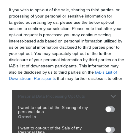
dirkd
1 rok temu
🌾
Wieśniak
+
D
If you wish to opt-out of the sale, sharing to third parties, or
Oskarek. Kto to jest "c**l"?
0
processing of your personal or sensitive information for
-
targeted advertising by us, please use the below opt-out
Odpowiedz
section to confirm your selection. Please note that after your
opt-out request is processed you may continue seeing
interest-based ads based on personal information utilized by
[Usunięty użytkownik]
1 rok temu
+
[
us or personal information disclosed to third parties prior to
Ja rozumiem wolność słowa, aletak sobie 
your opt-out. You may separately opt-out of the further
0
disclosure of your personal information by third parties on the
myślę trzeba by ich wysłać na badania 
-
IAB’s list of downstream participants. This information may
psychiatryczne  wszystkich pisiorkow. 
also be disclosed by us to third parties on the
IAB’s List of
Pewnie okazało by się, że każdy z nich 
Downstream Participants
that may further disclose it to other
miałby żółte papiery i 0 wstępu do polityki 
third parties.
a dzięki trnu nigdy byśmy o nich nie 
usłyszeli 
Personal Data Processing Opt Outs
Odpowiedz
I want to opt-out of the Sharing of my
personal data.
Opted In
Ja1971
1 rok temu
🌾
Wieśniak
+
I want to opt-out of the Sale of my
J
Personal Data.