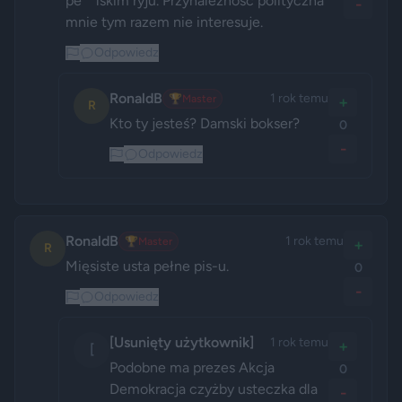
pe**lskim ryju. Przynależność polityczna 
-
mnie tym razem nie interesuje.
Odpowiedz
RonaldB
1 rok temu
🏆
Master
+
R
Kto ty jesteś? Damski bokser?
0
-
Odpowiedz
RonaldB
1 rok temu
🏆
Master
+
R
Mięsiste usta pełne pis-u.
0
-
Odpowiedz
[Usunięty użytkownik]
1 rok temu
+
[
Podobne ma prezes Akcja 
0
Demokracja czyżby usteczka dla 
-