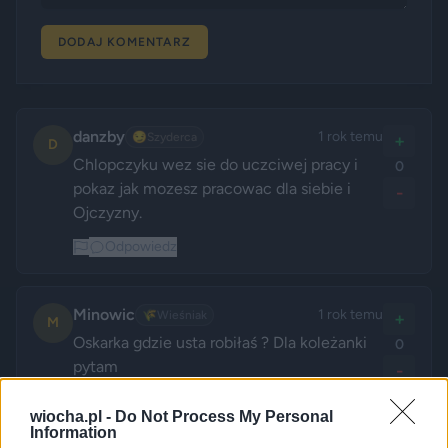
DODAJ KOMENTARZ
danzby
1 rok temu
😏
Szyderca
+
D
Chlopczyku wez sie do uczciwej pracy i 
0
pokaz jak mozesz pracowac dla siebie i 
-
Ojczyzny.
Odpowiedz
Minowic
1 rok temu
🌾
Wieśniak
+
M
Oskarka gdzie usta robiłaś ? Dla koleżanki 
0
pytam 
-
Odpowiedz
wiocha.pl -
Do Not Process My Personal
Information