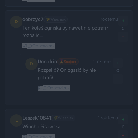
dobrzyc7
1 rok temu
🌾
Wieśniak
+
D
Ten koleś ogniska by nawet nie potrafił 
0
rozpalic...
-
Odpowiedz
Donofrio
1 rok temu
🎖️
Snajper
+
D
Rozpalić? On zgasić by nie 
0
potrafił
-
Odpowiedz
Leszek10841
1 rok temu
🌾
Wieśniak
+
L
Wiocha Pisowska
0
-
Odpowiedz