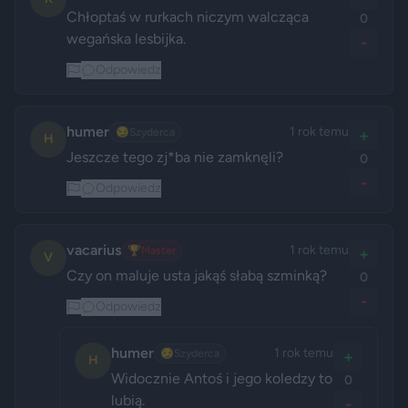
Chłoptaś w rurkach niczym walcząca 
0
wegańska lesbijka.
-
Odpowiedz
humer
1 rok temu
😏
Szyderca
+
H
Jeszcze tego zj*ba nie zamknęli?
0
-
Odpowiedz
vacarius
1 rok temu
🏆
Master
+
V
Czy on maluje usta jakąś słabą szminką? 
0
-
Odpowiedz
humer
1 rok temu
😏
Szyderca
+
H
Widocznie Antoś i jego koledzy to 
0
lubią.
-