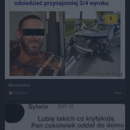
No w końcu
2700
4
Inne