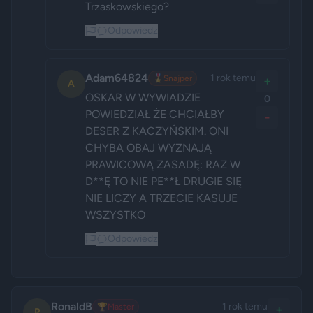
Trzaskowskiego?
Odpowiedz
Adam64824
1 rok temu
🎖️
Snajper
+
A
OSKAR W WYWIADZIE 
0
POWIEDZIAŁ ŻE CHCIAŁBY 
-
DESER Z KACZYŃSKIM. ONI 
CHYBA OBAJ WYZNAJĄ 
PRAWICOWĄ ZASADĘ: RAZ W 
D**Ę TO NIE PE**Ł DRUGIE SIĘ 
NIE LICZY A TRZECIE KASUJE 
WSZYSTKO 
Odpowiedz
RonaldB
1 rok temu
🏆
Master
+
R