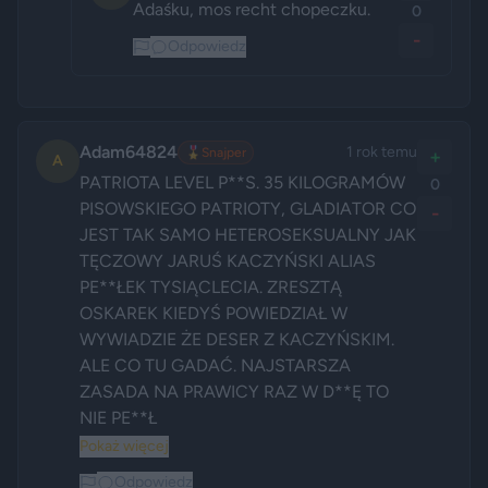
Adaśku, mos recht chopeczku.
0
-
Odpowiedz
Adam64824
1 rok temu
🎖️
Snajper
+
A
PATRIOTA LEVEL P**S. 35 KILOGRAMÓW 
0
PISOWSKIEGO PATRIOTY, GLADIATOR CO 
-
JEST TAK SAMO HETEROSEKSUALNY JAK 
TĘCZOWY JARUŚ KACZYŃSKI ALIAS 
PE**ŁEK TYSIĄCLECIA. ZRESZTĄ 
OSKAREK KIEDYŚ POWIEDZIAŁ W 
WYWIADZIE ŻE DESER Z KACZYŃSKIM. 
ALE CO TU GADAĆ. NAJSTARSZA 
ZASADA NA PRAWICY RAZ W D**Ę TO 
NIE PE**Ł 
Pokaż więcej
Odpowiedz