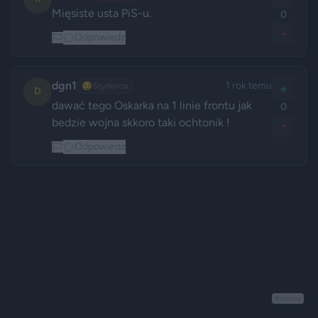
Mięsiste usta PiS-u.
0
-
Odpowiedz
dgn1
1 rok temu
😏
Szyderca
+
D
dawać tego Oskarka na 1 linie frontu jak 
0
bedzie wojna skkoro taki ochtonik ! 
-
Odpowiedz
Reklama