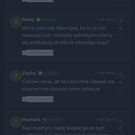
Bekaj
1 rok temu
🌟
Padawan
+
B
Idźcie pod celę Wawrzyka, bo to on ich 
0
nawpuszczał. I od kiedy patriotyzm mierzy 
-
się wielkością okradania własnego kraju?
Odpowiedz
Zbyhu
1 rok temu
😏
Szyderca
+
Z
Ciekawi mnie, jak ta ciotuchna Oskarek ma 
0
rozwiercone doopsko przez jarkacza
-
Odpowiedz
themark
1 rok temu
🌾
Wieśniak
+
T
Ależ miałbym frajdę skopać go po tym 
0