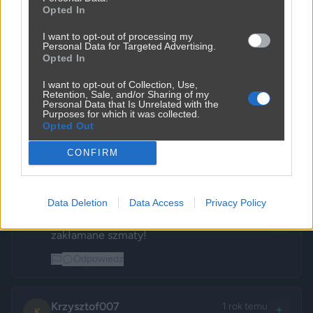
jak myślicie, jeszcze pierdzi normalnie czy 
0
Opted In
już wali jak puzon ?
-
I want to opt-out of processing my
Odpowiedz
Personal Data for Targeted Advertising.
Opted In
I want to opt-out of Collection, Use,
d.72
1 rok temu
😏
Szyderca
+
Retention, Sale, and/or Sharing of my
D
Personal Data that Is Unrelated with the
On jest taka brzydka...
0
Purposes for which it was collected.
Opted Out
-
Odpowiedz
CONFIRM
zaldbag
1 rok temu
+
Z
Protestuje PiS, który wpuścił 200.000 - 
Data Deletion
Data Access
Privacy Policy
0
250.000 ludzi z końca świata. Co za 
-
zakłamane szmaty!
Odpowiedz
Krzysztof007
1 rok temu
+
K