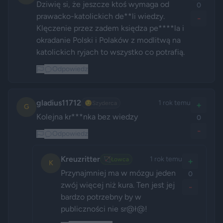
Dziwię si, że jeszcze ktoś wymaga od 
0
prawacko-katolickich de**li wiedzy. 
-
Klęczenie przez zadem księdza pe****la i 
okradanie Polski i Polaków z modlitwą na 
katolickich ryjach to wszystko co potrafią.
Odpowiedz
gladius11712
1 rok temu
😏
Szyderca
+
G
Kolejna kr***nka bez wiedzy
0
-
Odpowiedz
Kreuzritter
1 rok temu
🏹
Łowca
+
K
Przynajmniej ma w mózgu jeden 
0
zwój więcej niż kura. Ten jest jej 
-
bardzo potrzebny by w 
publiczności nie sr@ł@!