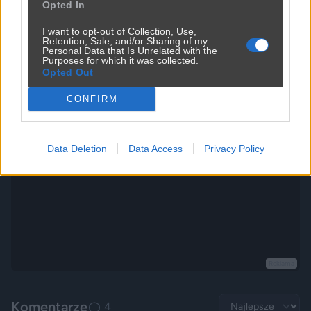
2420
1
Inne
Opted In
I want to opt-out of Collection, Use,
Retention, Sale, and/or Sharing of my
Personal Data that Is Unrelated with the
Ktoś kupił tanie działki i narzeka na hałas
Purposes for which it was collected.
Opted Out
2400
3
Inne
CONFIRM
Data Deletion
Data Access
Privacy Policy
Reklama
Komentarze
4