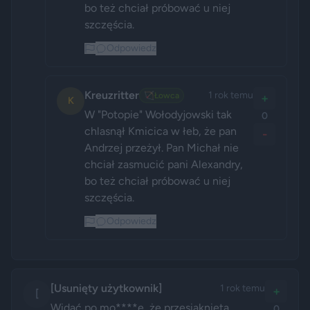
bo też chciał próbować u niej 
szczęścia.
Odpowiedz
Kreuzritter
1 rok temu
🏹
Łowca
+
K
W "Potopie" Wołodyjowski tak 
0
chlasnął Kmicica w łeb, że pan 
-
Andrzej przeżył. Pan Michał nie 
chciał zasmucić pani Alexandry, 
bo też chciał próbować u niej 
szczęścia.
Odpowiedz
[Usunięty użytkownik]
1 rok temu
+
[
Widać po mo****e, że przesiąknięta 
0