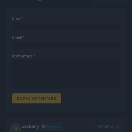
Imie *
Email *
Komentarz *
DODAJ KOMENTARZ
baxbany
1 rok temu
🎯
Wyjadacz
+
B