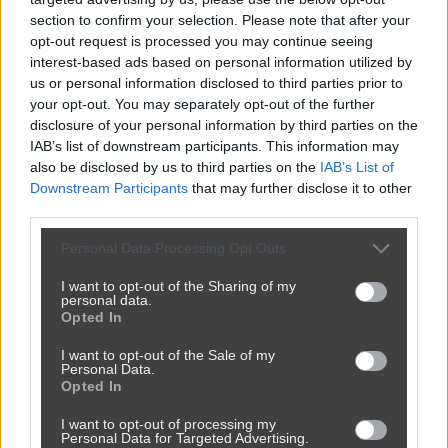
section to confirm your selection. Please note that after your
opt-out request is processed you may continue seeing
Powinna do pakietu być
interest-based ads based on personal information utilized by
2450
9
Inne
us or personal information disclosed to third parties prior to
your opt-out. You may separately opt-out of the further
disclosure of your personal information by third parties on the
IAB’s list of downstream participants. This information may
also be disclosed by us to third parties on the
IAB’s List of
Downstream Participants
that may further disclose it to other
third parties.
Personal Data Processing Opt Outs
I want to opt-out of the Sharing of my
personal data.
Opted In
I want to opt-out of the Sale of my
Personal Data.
Opted In
Jak to nazwać złodziejstwo? Oszustwo? Malwersacja? A Ty
jak...
I want to opt-out of processing my
Personal Data for Targeted Advertising.