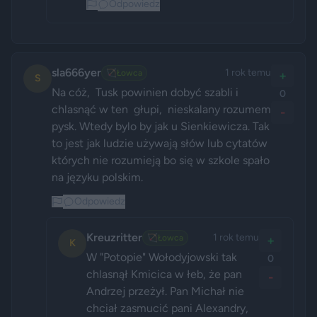
Odpowiedz
sla666yer
1 rok temu
🏹
Łowca
+
S
Na cóż,  Tusk powinien dobyć szabli i 
0
chlasnąć w ten  głupi,  nieskalany rozumem 
-
pysk. Wtedy bylo by jak u Sienkiewicza. Tak 
to jest jak ludzie używają słów lub cytatów 
których nie rozumieją bo się w szkole spało 
na języku polskim. 
Odpowiedz
Kreuzritter
1 rok temu
🏹
Łowca
+
K
W "Potopie" Wołodyjowski tak 
0
chlasnął Kmicica w łeb, że pan 
-
Andrzej przeżył. Pan Michał nie 
chciał zasmucić pani Alexandry, 