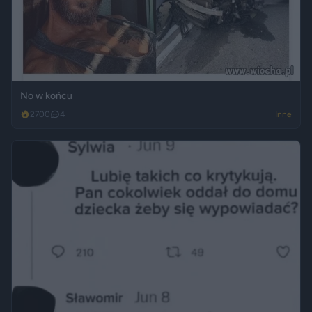
No w końcu
2700
4
Inne