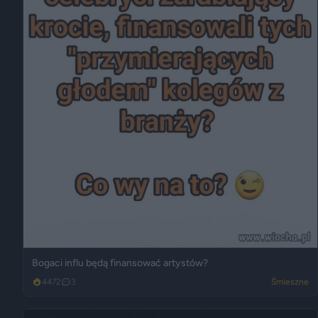
Bogaci influ będą finansować artystów?
4472
3
Śmieszne