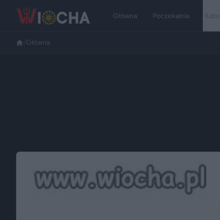
Główna
Poczekalnia
Kate
/
Główna