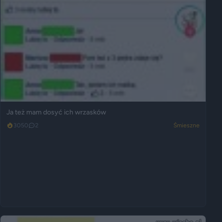
Ja też mam dosyć ich wrzasków
3050
2
Śmieszne