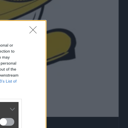
sonal or
ection to
ou may
 personal
out of the
 downstream
B’s List of