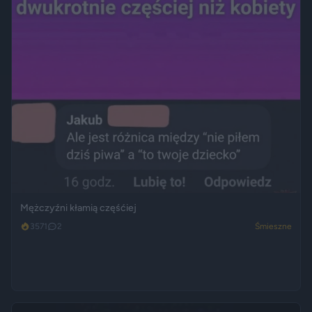
Mężczyźni kłamią częśćiej
3571
2
Śmieszne