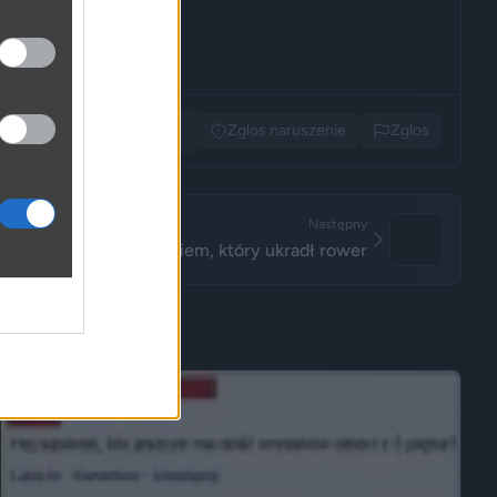
Udostępnij
Zglos naruszenie
Zglos
Następny
Jechali za gościem, który ukradł rower