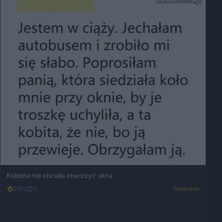
Kobieta nie chciała otworzyć okna
2951
5
Śmieszne