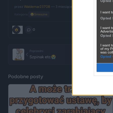
Opted 
przez
Waldemar23708
— 3 miesiące temu
I want t
Kategoria:
😂
Śmieszne
Opted 
I want 
0
0
Advertis
Opted 
I want t
of my P
Poprzedni
was col
Opted 
Szpinak etc😭
Podobne posty