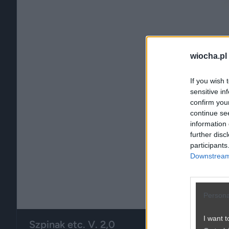
wiocha.pl
If you wish 
sensitive in
confirm you
continue se
information 
further disc
participants
Downstream 
Persona
I want t
Szpinak etc. V. 2,0