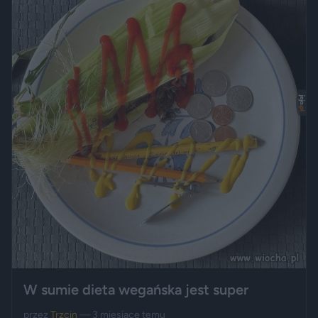
W sumie dieta wegańska jest super
przez
Trzcin
— 3 miesiące temu