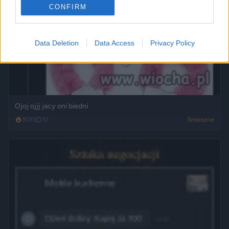
CONFIRM
Data Deletion
Data Access
Privacy Policy
Ojoj ojjj jacy oni biedni
3011
10
Śmieszne