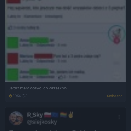
Ja też mam dosyć ich wrzasków
3050
2
Śmieszne