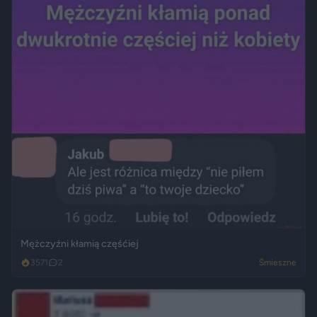
Mężczyźni kłamią częśćiej
3571
2
Śmieszne