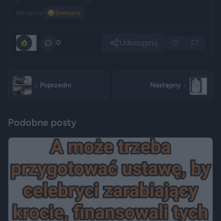
Kategoria:
😂
Śmieszne
Udostępnij
0
0
Poprzedni
Następny
Podobne posty