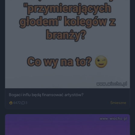
Bogaci influ będą finansować artystów?
4472
3
Śmieszne