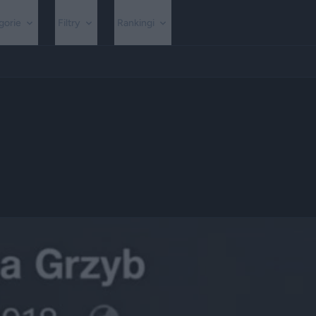
gorie
Filtry
Rankingi