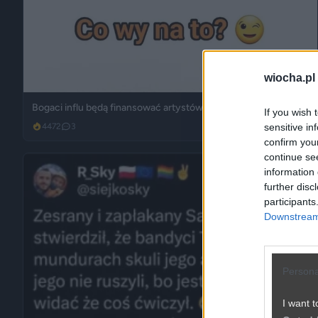
wiocha.pl
Bogaci influ będą finansować artystów?
If you wish 
sensitive in
4472
3
Śmieszne
confirm you
continue se
information 
further disc
participants
Downstream 
Persona
I want t