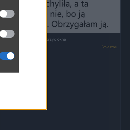
Kobieta nie chciała otworzyć okna
2951
5
Śmieszne