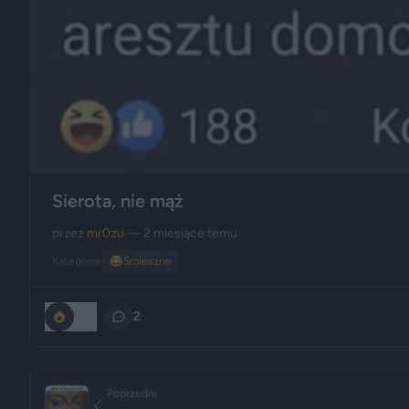
Sierota, nie mąż
przez
mr0zu
— 2 miesiące temu
Kategoria:
😂
Śmieszne
720
2
Poprzedni