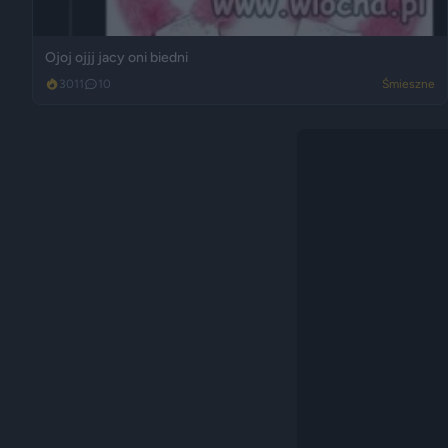
Ojoj ojjj jacy oni biedni
3011
10
Śmieszne