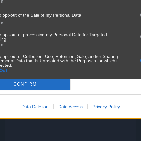
In
o opt-out of the Sale of my Personal Data.
In
to opt-out of processing my Personal Data for Targeted
ing.
In
o opt-out of Collection, Use, Retention, Sale, and/or Sharing
ersonal Data that Is Unrelated with the Purposes for which it
lected.
Sztuka negocjacji
Out
2980
1
Śmieszne
CONFIRM
Data Deletion
Data Access
Privacy Policy