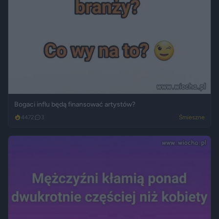
Bogaci influ będą finansować artystów?
4472
3
Śmieszne