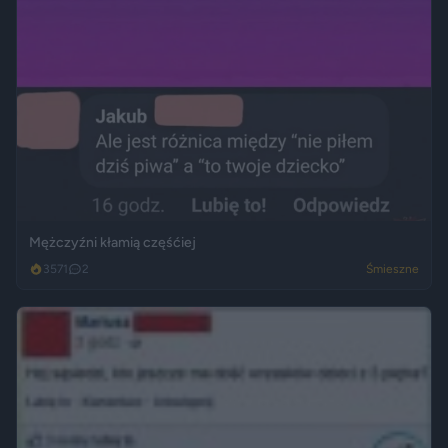
Mężczyźni kłamią częśćiej
3571
2
Śmieszne