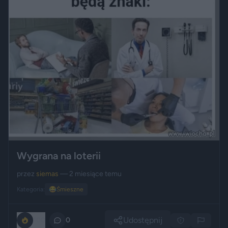
Wygrana na loterii
przez
siemas
— 2 miesiące temu
Kategoria:
😂
Śmieszne
Udostępnij
100
0