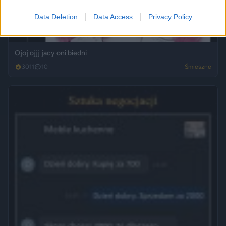
Data Deletion
Data Access
Privacy Policy
Ojoj ojjj jacy oni biedni
3011
10
Śmieszne