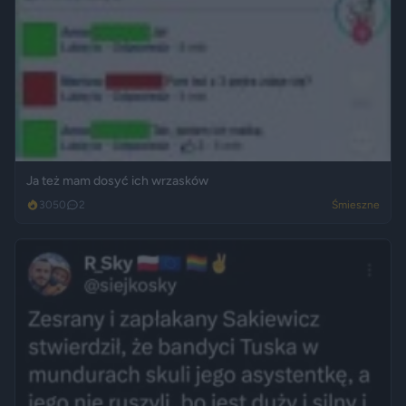
Ja też mam dosyć ich wrzasków
3050
2
Śmieszne