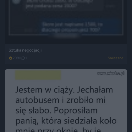
Sztuka negocjacji
2980
1
Śmieszne