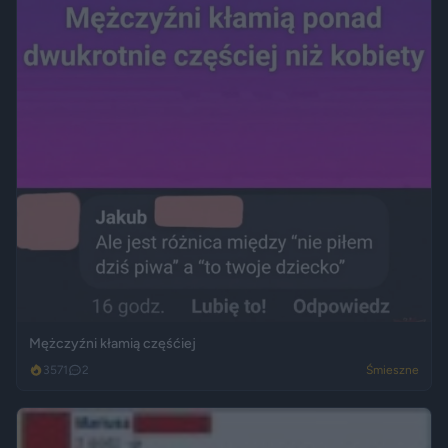
Mężczyźni kłamią częśćiej
3571
2
Śmieszne