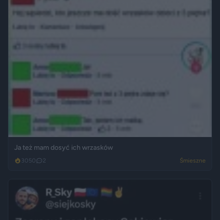
Ja też mam dosyć ich wrzasków
3050
2
Śmieszne