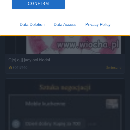
CONFIRM
Data Deletion
Data Access
Privacy Policy
Ojoj ojjj jacy oni biedni
3011
10
Śmieszne