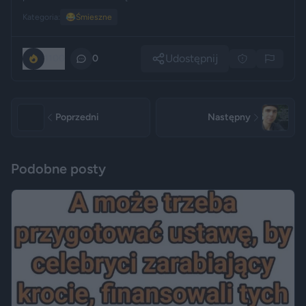
Kategoria:
😂
Śmieszne
Udostępnij
1100
0
Poprzedni
Następny
Podobne posty