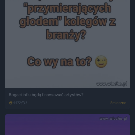
Bogaci influ będą finansować artystów?
4472
3
Śmieszne