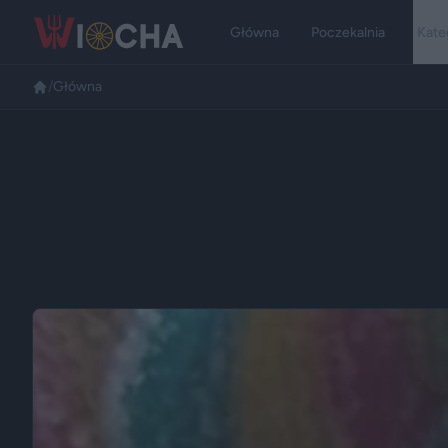
Główna
Poczekalnia
Kate
/
Główna