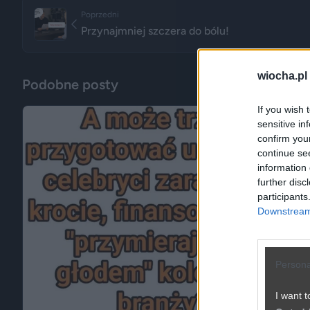
Poprzedni
Przynajmniej szczera do bólu!
wiocha.pl
Podobne posty
If you wish 
sensitive in
confirm you
continue se
information 
further disc
participants
Downstream 
Persona
I want t