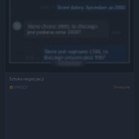
Sztuka negocjacji
2980
1
Śmieszne