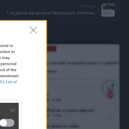
Następny
I wyjaśnia się sprawa fałszywych alarmów,
sonal or
ection to
ou may
 personal
out of the
 downstream
B’s List of