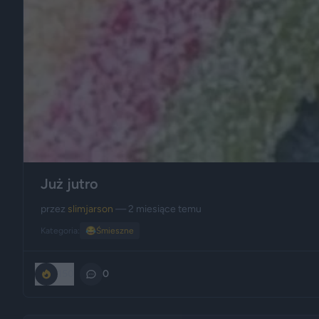
Już jutro
przez
slimjarson
— 2 miesiące temu
Kategoria:
😂
Śmieszne
150
0