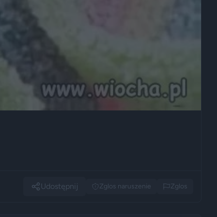
Udostępnij
Zglos naruszenie
Zglos