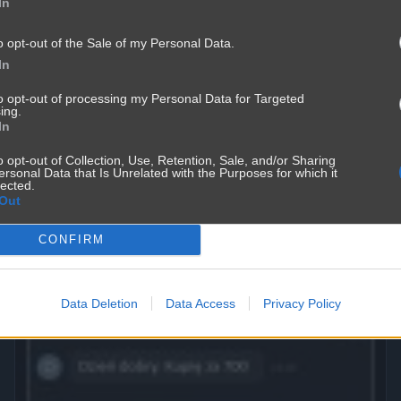
In
o opt-out of the Sale of my Personal Data.
In
to opt-out of processing my Personal Data for Targeted
Mężczyźni kłamią częśćiej
ing.
In
3571
2
Śmieszne
o opt-out of Collection, Use, Retention, Sale, and/or Sharing
ersonal Data that Is Unrelated with the Purposes for which it
lected.
Out
CONFIRM
Data Deletion
Data Access
Privacy Policy