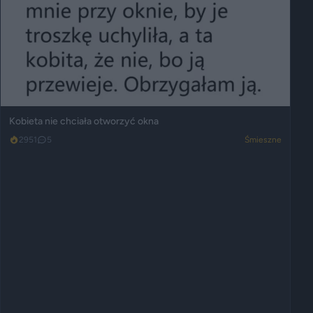
Kobieta nie chciała otworzyć okna
2951
5
Śmieszne