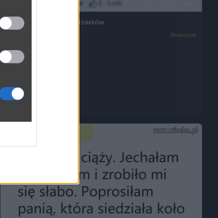
Ja też mam dosyć ich wrzasków
3050
2
Śmieszne