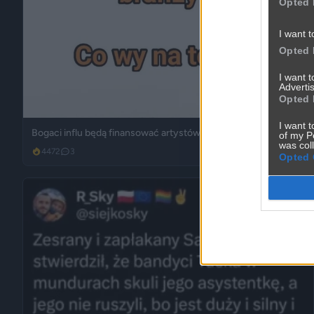
Opted 
I want t
Opted 
I want 
Advertis
Opted 
I want t
Bogaci influ będą finansować artystów?
of my P
was col
4472
3
Śmieszne
Opted 