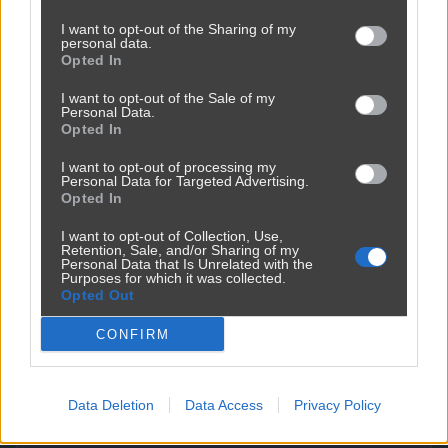
I want to opt-out of the Sharing of my
personal data.
Opted In
I want to opt-out of the Sale of my
Personal Data.
Opted In
I want to opt-out of processing my
Personal Data for Targeted Advertising.
Opted In
I want to opt-out of Collection, Use,
Retention, Sale, and/or Sharing of my
Personal Data that Is Unrelated with the
Purposes for which it was collected.
Opted Out
CONFIRM
Data Deletion
Data Access
Privacy Policy
Powinna do pakietu być
2450
9
Inne