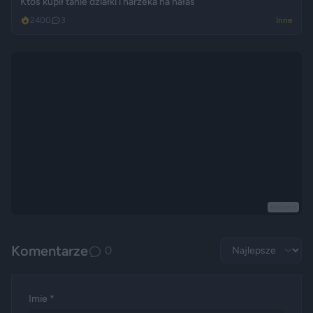
Ktoś kupił tanie działki i narzeka na hałas
2400
3
Inne
Reklama
Komentarze
0
Imie *