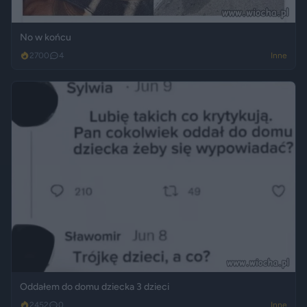
No w końcu
2700
4
Inne
Oddałem do domu dziecka 3 dzieci
2452
0
Inne