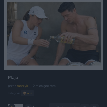
Maja
przez
morzyk
— 2 miesiące temu
Kategoria:
📦
Inne