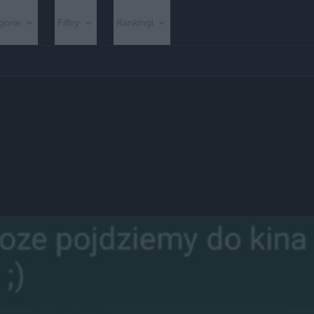
gorie
Filtry
Rankingi