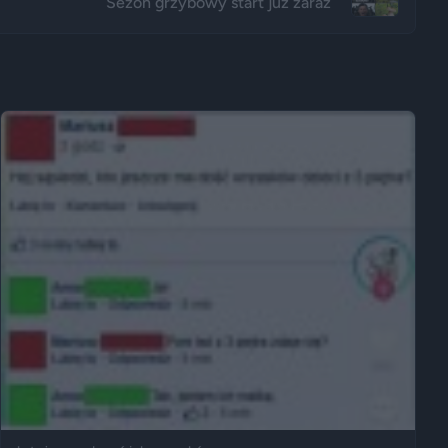
Sezon grzybowy start już zaraz