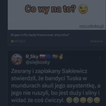
Bogaci influ będą finansować artystów?
4472
3
Śmieszne