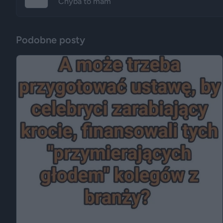
Chyba to mam
Podobne posty