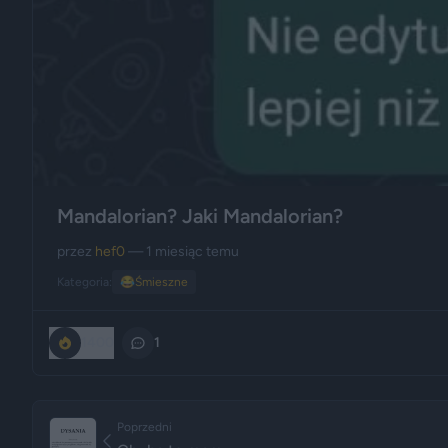
Mandalorian? Jaki Mandalorian?
przez
hef0
— 1 miesiąc temu
Kategoria:
😂
Śmieszne
1400
1
Poprzedni