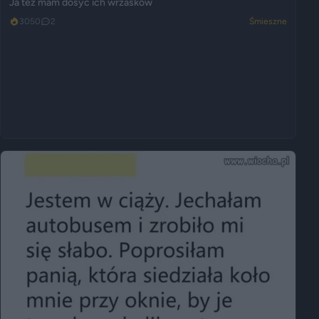
Ja też mam dosyć ich wrzasków
3050
2
Śmieszne