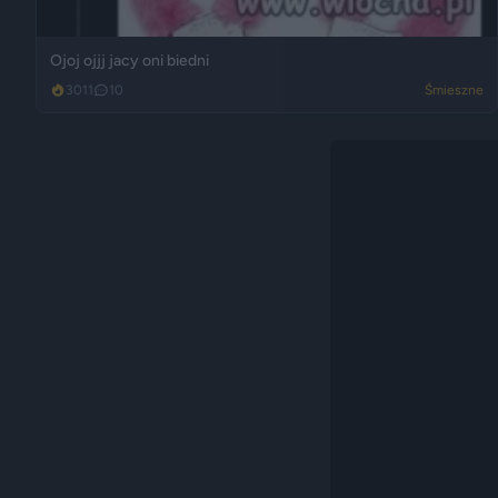
Ojoj ojjj jacy oni biedni
3011
10
Śmieszne