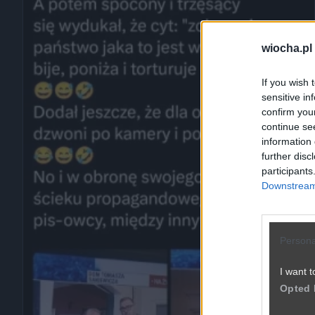
wiocha.pl
If you wish 
sensitive in
confirm you
continue se
information 
further disc
participants
Downstream 
Persona
I want t
Opted 