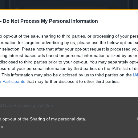
 -
Do Not Process My Personal Information
to opt-out of the sale, sharing to third parties, or processing of your per
formation for targeted advertising by us, please use the below opt-out s
r selection. Please note that after your opt-out request is processed y
eing interest-based ads based on personal information utilized by us or
disclosed to third parties prior to your opt-out. You may separately opt-
Sztuka negocjacji
losure of your personal information by third parties on the IAB’s list of
2980
1
Śmieszne
. This information may also be disclosed by us to third parties on the
IA
Participants
that may further disclose it to other third parties.
l Data Processing Opt Outs
o opt-out of the Sharing of my personal data.
In