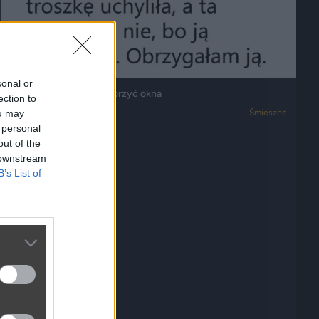
sonal or
Kobieta nie chciała otworzyć okna
ection to
ou may
2951
5
Śmieszne
 personal
out of the
 downstream
B’s List of