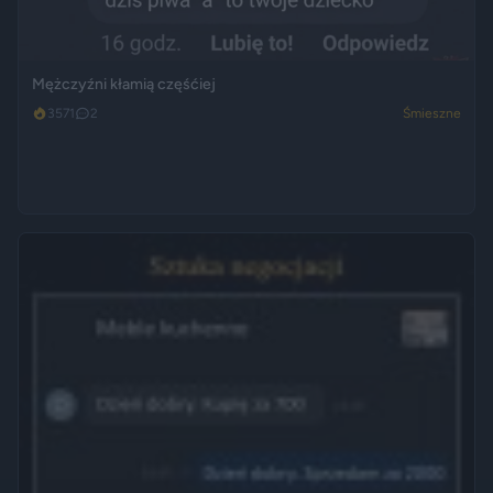
Mężczyźni kłamią częśćiej
3571
2
Śmieszne