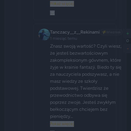
Pokaż więcej
Tanczacy__z__Rekinami
🌾
Wieśniak
+
1 miesiąc temu
0
Znasz swoją wartość? Czyli wiesz, 
-
że jesteś bezwartościowym 
zakompleksionym góvvnem, które 
żyje w krainie fantazji. Biedo ty się 
za nauczyciela podszywasz, a nie 
masz wiedzy ze szkoły 
podstawowej. Twierdzisz że 
przewodnictwo odbywa się 
poprzez zwoje. Jesteś zwykłym 
bełkoczącym chciejem bez 
pieniędzy...
Pokaż więcej