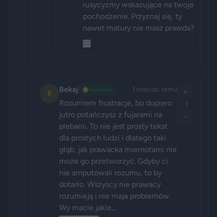
rusycyzmy wskazujące na twoje 
pochodzenie. Przyznaj się, ty 
nawet matury nie masz prawda?
Bekaj
1 miesiąc temu
🌟
Padawan
+
B
Rozumiem frustracje, bo dopiero 
-3
jutro potańczysz z fujarami na 
-
plebanii. To nie jest prosty tekst 
dla prostych ludzi i dlatego taki 
głąb, jak prawacka miernotami nie 
może go przetworzyć. Gdyby ci 
nie amputowali rozumu, to by 
dotarło. Wszyscy nie prawacy 
rozumieją i nie maja problemów. 
Wy macie jakie...