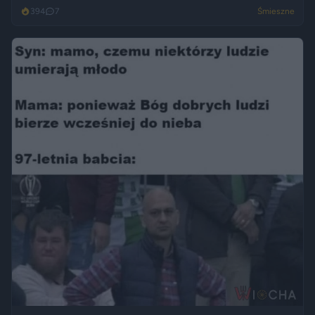
394
7
Śmieszne