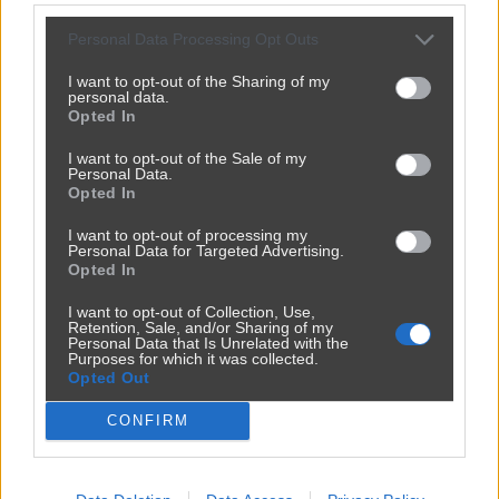
JP
+
Veritas_Liberat
Personal Data Processing Opt Outs
💩
100%
1
1 miesiąc temu
I want to opt-out of the Sharing of my
-
personal data.
Ha ha ha ale się 
Opted In
uśmiałem z tej fantazji 
Bekaja. Nauczyciel bez 
I want to opt-out of the Sale of my
Personal Data.
skończonej 
Opted In
podstawówki. Chłopina 
mieszka z mamusią i 
I want to opt-out of processing my
Personal Data for Targeted Advertising.
żeby zarobić na piwo 
Opted In
wkleja dokładnie to co 
I want to opt-out of Collection, Use,
giertych wyprodukuje. 
Retention, Sale, and/or Sharing of my
Przecież to jest zwykły 
Personal Data that Is Unrelated with the
Purposes for which it was collected.
mocno ograniczony troll 
Opted Out
ze stajni giertycha spod 
znaku silnych razem. 
CONFIRM
Tylko że on, ani nie je...
Pokaż więcej