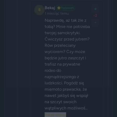
Bekaj
🌟
Padawan
+
B
1 miesiąc temu
-2
Naprawdę, aż tak źle z 
-
tobą? Mnie nie potrzeba 
twojej samokrytyki. 
Ćwiczysz przed jutrem? 
Rów przeleciany 
wyciorem? Czy może 
będzie jutro zaszczyt i 
trafisz na prywatne 
rodeo do 
najmądrzejszego z 
ludzkości. Pogódź się 
miernoto prawacka, że 
nawet jakbyś się wspiął 
na szczyt swoich 
wątpliwych możliwoś...
Pokaż więcej