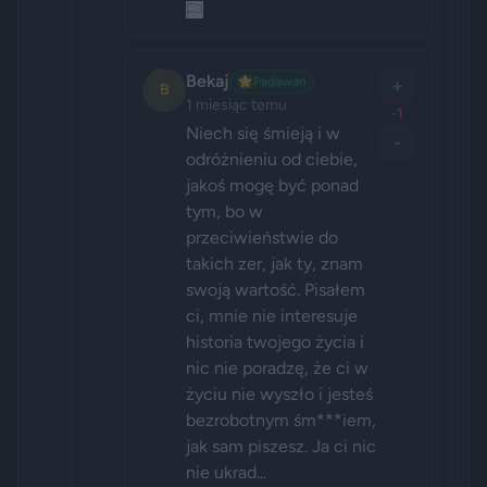
Bekaj
🌟
Padawan
+
B
1 miesiąc temu
-1
Niech się śmieją i w 
-
odróżnieniu od ciebie, 
jakoś mogę być ponad 
tym, bo w 
przeciwieństwie do 
takich zer, jak ty, znam 
swoją wartość. Pisałem 
ci, mnie nie interesuje 
historia twojego życia i 
nic nie poradzę, że ci w 
życiu nie wyszło i jesteś 
bezrobotnym śm***iem, 
jak sam piszesz. Ja ci nic 
nie ukrad...