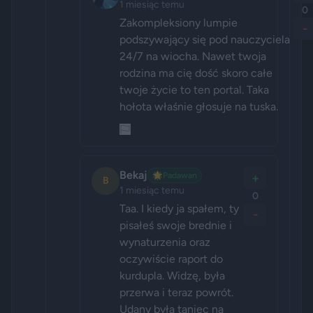
1 miesiąc temu
0
Zakompleksiony lumpie 
-
podszywający się pod nauczyciela 
24/7 na wiocha. Nawet twoja 
rodzina ma cię dość skoro całe 
twoje życie to ten portal. Taka 
hołota właśnie głosuje na tuska.
Bekaj
🌟
Padawan
+
B
1 miesiąc temu
0
Taa. I kiedy ja spałem, ty 
-
pisałeś swoje brednie i 
wynaturzenia oraz 
oczywiście raport do 
kurdupla. Widzę, była 
przerwa i teraz powrót. 
Udany była taniec na 