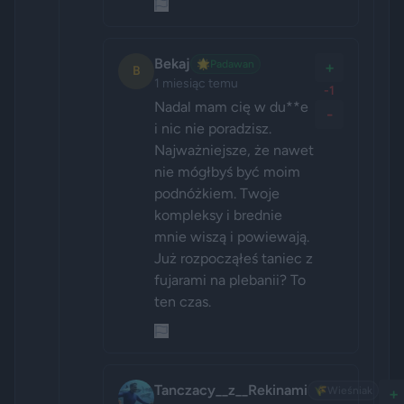
Bekaj
🌟
Padawan
+
B
1 miesiąc temu
-1
Nadal mam cię w du**e 
-
i nic nie poradzisz. 
Najważniejsze, że nawet 
nie mógłbyś być moim 
podnóżkiem. Twoje 
kompleksy i brednie 
mnie wiszą i powiewają. 
Już rozpocząłeś taniec z 
fujarami na plebanii? To 
ten czas.
Tanczacy__z__Rekinami
🌾
Wieśniak
+