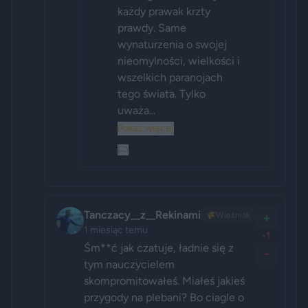
każdy prawak krzty 
prawdy. Same 
wynaturzenia o swojej 
nieomylności, wielkości i 
wszelkich paranojach 
tego świata. Tylko 
uważa...
Pokaż więcej
Tanczacy__z__Rekinami
🌾
Wieśniak
+
1 miesiąc temu
-1
Śm**ć jak czatuje, ładnie się z 
-
tym nauczycielem 
skompromitowałeś. Miałeś jakieś 
przygody na plebani? Bo ciagle o 