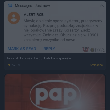
Powrót do przeszłości... byłoby wspaniale
397
1
Śmieszne