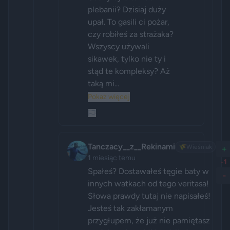
plebanii? Dzisiaj duży 
upał. To gasili ci pożar, 
czy robiłeś za strażaka? 
Wszyscy używali 
sikawek, tylko nie ty i 
stąd te kompleksy? Aż 
taką mi...
Pokaż więcej
Tanczacy__z__Rekinami
🌾
Wieśniak
+
1 miesiąc temu
-1
Spałeś? Dostawałeś tęgie baty w 
-
innych watkach od tego veritasa! 
Słowa prawdy tutaj nie napisałeś! 
Jesteś tak zakłamanym 
przygłupem, że już nie pamiętasz 