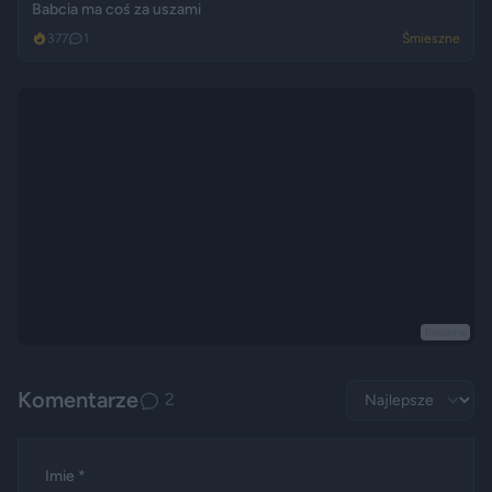
Babcia ma coś za uszami
377
1
Śmieszne
Reklama
Komentarze
2
Imie *