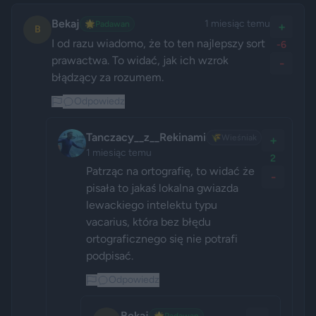
Bekaj
1 miesiąc temu
🌟
Padawan
+
B
I od razu wiadomo, że to ten najlepszy sort 
-6
prawactwa. To widać, jak ich wzrok 
-
błądzący za rozumem.
Odpowiedz
Tanczacy__z__Rekinami
🌾
Wieśniak
+
1 miesiąc temu
2
Patrząc na ortografię, to widać że 
-
pisała to jakaś lokalna gwiazda 
lewackiego intelektu typu 
vacarius, która bez błędu 
ortograficznego się nie potrafi 
podpisać.
Odpowiedz
Bekaj
🌟
Padawan