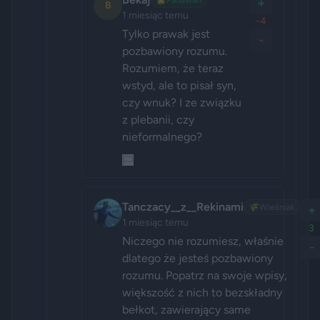
+
B
1 miesiąc temu
-4
Tylko prawak jest 
-
pozbawiony rozumu. 
Rozumiem, że teraz 
wstyd, ale to pisał syn, 
czy wnuk? I ze związku 
z plebanii, czy 
nieformalnego?
Tanczacy__z__Rekinami
🌾
Wieśniak
+
1 miesiąc temu
3
Niczego nie rozumiesz, właśnie 
-
dlatego że jesteś pozbawiony 
rozumu. Popatrz na swoje wpisy, 
większość z nich to bezskładny 
bełkot, zawierający same 