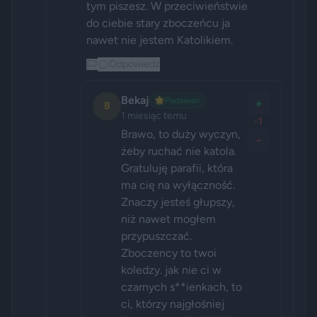
tym piszesz. W przeciwieństwie 
do ciebie stary zboczeńcu ja 
nawet nie jestem Katolikiem.
Odpowiedz
Bekaj
🌟
Padawan
+
B
1 miesiąc temu
-1
Brawo, to duży wyczyn, 
-
żeby ruchać nie katola. 
Gratuluję parafii, która 
ma cię na wyłączność. 
Znaczy jesteś głupszy, 
niż nawet mogłem 
przypuszczać. 
Zboczency to twoi 
koledzy. jak nie ci w 
czarnych s**ienkach, to 
ci, którzy najgłośniej 