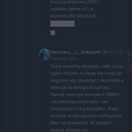
krzyczą przeciw LGBT+, 
a potem pełne ich w 
klubach dla takich kol...
Pokaż więcej
Tanczacy__z__Rekinami
🌾
Wieśniak
+
1 miesiąc temu
0
Stary samotny dziadzie, całe życie 
-
byłeś chvjem to teraz nie masz do 
kogo mo.rdy otworzyć i skomlesz o 
atencję na lewackim portalu. 
Nawet twoi byli kumple z ORMO 
cię uważają za szmatę i nie 
utrzymują z tobą kontaktu. Masz 
nasrane w tym pustym milicyjnym 
łbie i to poważnie. W każdym 
poście piszesz co...