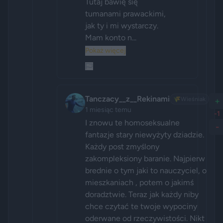
Tutaj bawię się 
tumanami prawackimi, 
jak ty i mi wystarczy. 
Mam konto n...
Pokaż więcej
Tanczacy__z__Rekinami
🌾
Wieśniak
+
1 miesiąc temu
-1
I znowu te homoseksualne 
-
fantazje stary niewyżyty dziadzie. 
Każdy post zmyślony 
zakompleksiony baranie. Najpierw 
brednie o tym jaki to nauczyciel, o 
mieszkaniach , potem o jakimś 
doradztwie. Teraz jak każdy niby 
chce czytać te twoje wypociny 
oderwane od rzeczywistości. Nikt 