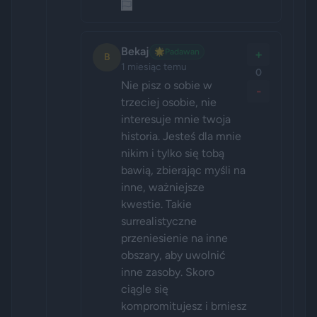
Bekaj
🌟
Padawan
+
B
1 miesiąc temu
0
Nie pisz o sobie w 
-
trzeciej osobie, nie 
interesuje mnie twoja 
historia. Jesteś dla mnie 
nikim i tylko się tobą 
bawią, zbierając myśli na 
inne, ważniejsze 
kwestie. Takie 
surrealistyczne 
przeniesienie na inne 
obszary, aby uwolnić 
inne zasoby. Skoro 
ciągle się 
kompromitujesz i brniesz 