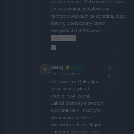
co ściemniasz. Mi bredziłeś o tym 
że jesteś nauczycielem a w 
tamtych watkach że doradcą, stary 
biedny opuszczony przez 
wszystkich ORMOwcu!
Pokaż więcej
Bekaj
🌟
Padawan
+
B
1 miesiąc temu
0
Oczywiście. Dokładnie 
-
takie same, jak od 
ciebie, czyli żadne. 
Jakieś pierdoły o swoich 
kompleksach i trudnym 
dzieciństwie. Jakoś 
wszystko zlałem. Nigdy 
żadnego konkretu i jak 