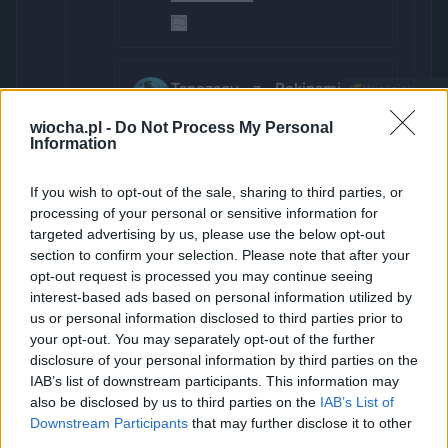
Tanczacy__z__Rekinami
🌾
Wieśniak
+
1 miesiąc temu
1
wiocha.pl -
Do Not Process My Personal
Ale bełkot. Ograniczony dur.niu i 
-
Information
zakompleksiony pozerze bez 
wykształcenia, przewodnictwo nie 
If you wish to opt-out of the sale, sharing to third parties, or
odbywa się poprzez zwoje tylko 
processing of your personal or sensitive information for
poprzez sieci neuronowe 
targeted advertising by us, please use the below opt-out
section to confirm your selection. Please note that after your
(dokładnie przez synapsy i jądra 
opt-out request is processed you may continue seeing
podkorowe) wie to uczeń 8 klasy 
interest-based ads based on personal information utilized by
szkoły podstawowej, który do tej 
us or personal information disclosed to third parties prior to
szkoły chodził a nie rzucał w nią 
your opt-out. You may separately opt-out of the further
kamieniami "nauczyc...
disclosure of your personal information by third parties on the
Pokaż więcej
IAB’s list of downstream participants. This information may
also be disclosed by us to third parties on the
IAB’s List of
Downstream Participants
that may further disclose it to other
third parties.