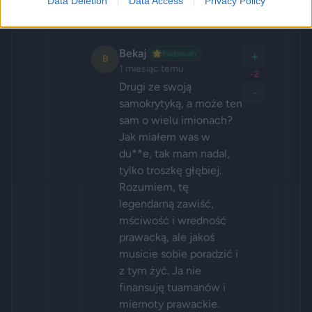
Data Deletion
Data Access
Privacy Policy
Bekaj
🌟
Padawan
+
B
1 miesiąc temu
-2
Drugi ze swoją 
-
samokrytyką, a może ten 
sam o wielu imionach? 
Jak miałem was w 
du**e, tak mam nadal, 
tylko troszkę głębiej. 
Rozumiem, tę 
legendarną zawiść, 
mściwość i wredność 
prawacką, ale jakoś 
musicie sobie poradzić i 
z tym żyć. Ja nie 
finansuję tuamanów i 
miernoty prawackie. 