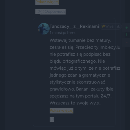
Pokaż więcej
Odpowiedz
Tanczacy__z__Rekinami
🌾
Wieśniak
+
1 miesiąc temu
1
Wstawaj tumanie bez matury, 
-
zesrałeś się. Przecież ty imb.ecy.lu 
nie potrafisz się podpisać bez 
błędu ortograficznego. Nie 
mówiąc już o tym, że nie potrafisz 
jednego zdania gramatycznie i 
stylistycznie skonstruować 
prawidłowo. Bar.ani zakuty łbie, 
spędzasz na tym portalu 24/7. 
Wrzucasz te swoje wy.s...
Pokaż więcej