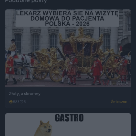
Podobne posty
Złoty, a skromny
583
5
Śmieszne