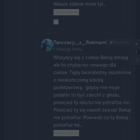
Wasze zdanie mnie tyl...
Pokaż więcej
Tanczacy__z__Rekinami
🌾
Wieśniak
+
1 miesiąc temu
1
Wszyscy się z ciebie Bekaj śmieją 
-
ale to chyba nic nowego dla 
ciebie. Tępy bezrobotny oszołomie 
z nieskończoną szkołą 
podstawową,  gdyby nie moje 
podatki to byś zdechł z głodu, 
przecież ty idio.to nie potrafisz nic. 
Przecież ty się nawet zes.rać Bekaj 
nie potrafisz. Powiedź co ty Bekaj 
potrafisz he...
Pokaż więcej