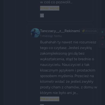
w coś co pozwolił...
Pokaż więcej
Tanczacy__z__Rekinami
🌾
Wieśniak
+
1 miesiąc temu
-1
Buahahah ty nawet nie rozumiesz 
-
tego co czytasz. Jesteś zwykłą 
zakompleksioną gni.dą bez 
wykształcenia, stąd te brednie o 
nauczycielu. Nauczyciel z tak 
kloacznym językiem i prostackim 
sposobem myślenia. Przecież na 
kilometr widać że jesteś zwykły 
prosty cham z chamów, z domu w 
którym nie było ani je...
Pokaż więcej