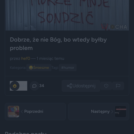
Dobrze, że nie Bóg, bo wtedy byłby
problem
przez
hef0
— 1 miesiąc temu
Kategoria:
😂
Śmieszne
Tagi:
#humor
Udostępnij
244
34
Poprzedni
Następny