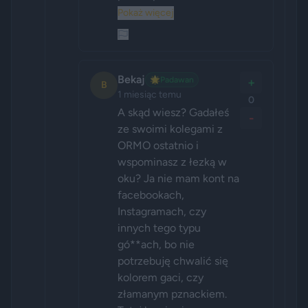
Pokaż więcej
Bekaj
🌟
Padawan
+
B
1 miesiąc temu
0
A skąd wiesz? Gadałeś 
-
ze swoimi kolegami z 
ORMO ostatnio i 
wspominasz z łezką w 
oku? Ja nie mam kont na 
facebookach, 
Instagramach, czy 
innych tego typu 
gó**ach, bo nie 
potrzebuję chwalić się 
kolorem gaci, czy 
złamanym pznackiem. 