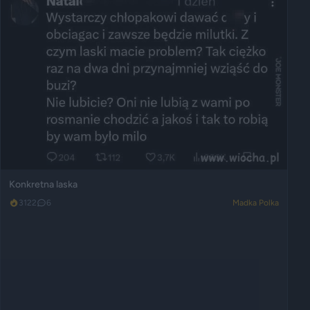
Konkretna laska
3122
6
Madka Polka