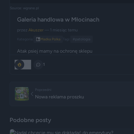
Source: wgrane.pl
Galeria handlowa w Młocinach
przez
Akuszer
— 1 miesiąc temu
Kategoria:
👩‍👧
Madka Polka
Tagi:
#patologia
Atak psiej mamy na ochronę sklepu
314
1
Poprzedni
Nowa reklama proszku
Podobne posty