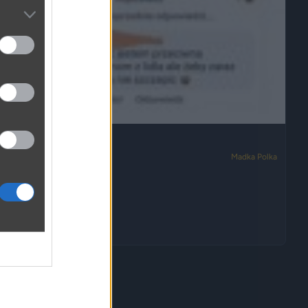
Monokoko i pikoko
1882
1
Madka Polka