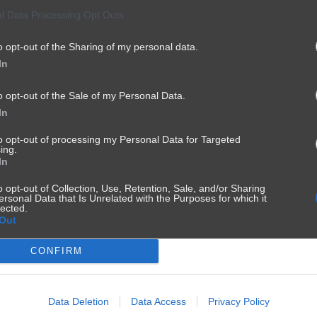
l Data Processing Opt Outs
o opt-out of the Sharing of my personal data.
In
o opt-out of the Sale of my Personal Data.
In
to opt-out of processing my Personal Data for Targeted
ing.
In
o opt-out of Collection, Use, Retention, Sale, and/or Sharing
ersonal Data that Is Unrelated with the Purposes for which it
lected.
Coroczne zaśmiecanie ulic bez konsekwencji.
Out
2032
26
Madka Polka
CONFIRM
Data Deletion
Data Access
Privacy Policy