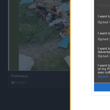
Persona
I want t
Opted 
I want t
Opted 
I want 
Advertis
Opted 
I want t
of my P
was col
Profanacja.
Opted 
2150
1
Madka Polka