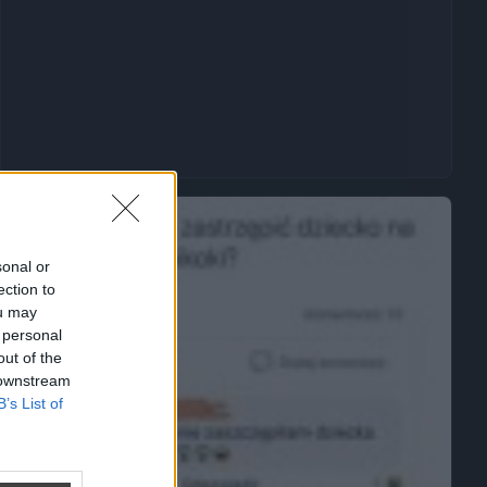
sonal or
ection to
ou may
 personal
out of the
 downstream
B’s List of