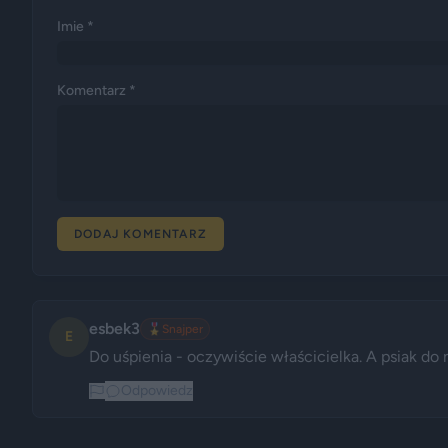
Imie *
Komentarz *
DODAJ KOMENTARZ
esbek3
🎖️
Snajper
E
Do uśpienia - oczywiście właścicielka. A psiak do 
Odpowiedz