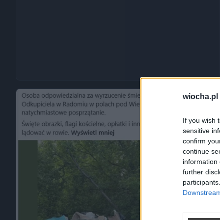
wiocha.pl
If you wish 
sensitive in
confirm you
continue se
information 
further disc
participants
Downstream 