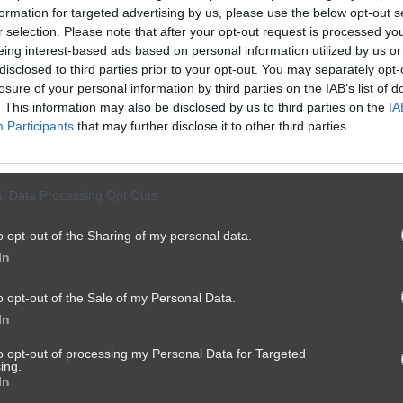
formation for targeted advertising by us, please use the below opt-out s
Dwa oblicza właścicieli gastro
r selection. Please note that after your opt-out request is processed y
eing interest-based ads based on personal information utilized by us or
507
1
Śmieszne
disclosed to third parties prior to your opt-out. You may separately opt-
losure of your personal information by third parties on the IAB’s list of
. This information may also be disclosed by us to third parties on the
IA
Participants
that may further disclose it to other third parties.
l Data Processing Opt Outs
o opt-out of the Sharing of my personal data.
In
o opt-out of the Sale of my Personal Data.
In
to opt-out of processing my Personal Data for Targeted
ing.
In