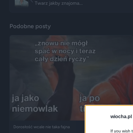
Twarz jakby znajoma...
Podobne posty
wiocha.pl
Dorosłość wcale nie taka fajna
If you wish 