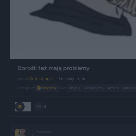
Dorośli też mają problemy
przez
GuterJunge
— 1 miesiąc temu
Kategoria:
😂
Śmieszne
Tagi:
#życie
#problemy
#mem
#doros
215
0
Poprzedni