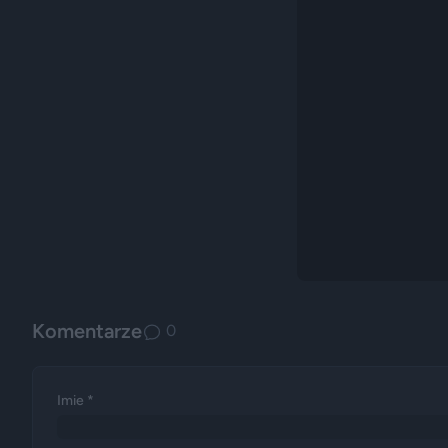
Komentarze
0
Imie *