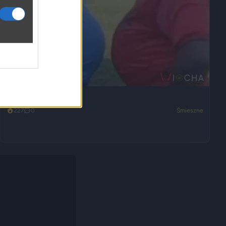
B i D patrzą na siebie
227
0
Śmieszne