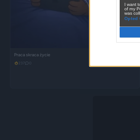
I want t
of my P
was col
Opted 
Praca skraca życie
237
0
Śmieszne