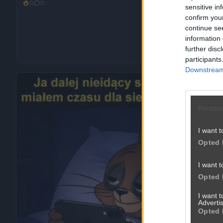
0
0
Śmieszne
sensitive in
confirm you
continue se
information 
further disc
participants
Downstream 
Persona
I want t
Opted 
I want t
Opted 
I want 
Advertis
Opted 