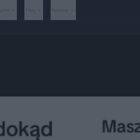
gorie
Filtry
Rankingi