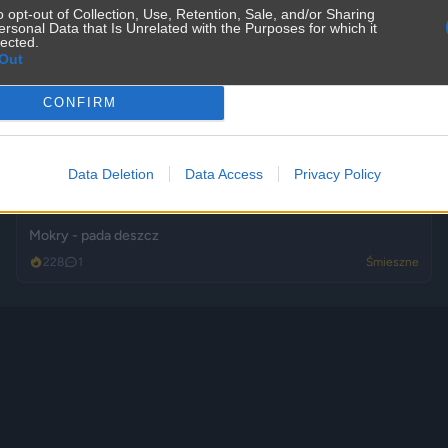
o opt-out of Collection, Use, Retention, Sale, and/or Sharing
ersonal Data that Is Unrelated with the Purposes for which it
lected.
Out
CONFIRM
Data Deletion
Data Access
Privacy Policy
Mokry - pada deszcz
228
1
Śmieszne