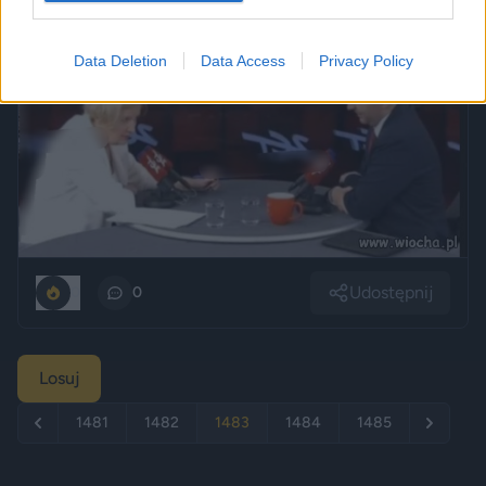
Data Deletion
Data Access
Privacy Policy
Udostępnij
0
0
Losuj
1481
1482
1483
1484
1485