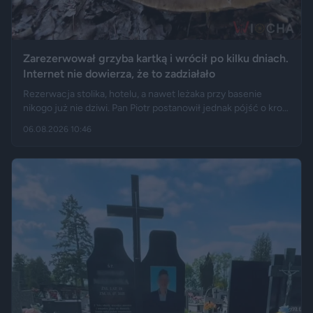
Zarezerwował grzyba kartką i wrócił po kilku dniach.
Internet nie dowierza, że to zadziałało
Rezerwacja stolika, hotelu, a nawet leżaka przy basenie
nikogo już nie dziwi. Pan Piotr postanowił jednak pójść o krok
dalej i „zarezerwował” grzyba rosnącego w lesie. Jak opisuje
06.08.2026 10:46
„Fakt”, po kilku dniach wrócił w to samo miejsce i odkrył, że
eksperyment zakończył się sukcesem.