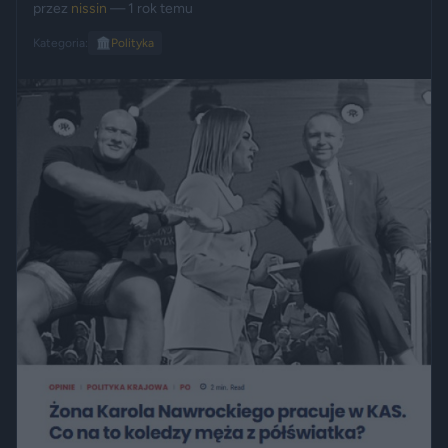
przez
nissin
— 1 rok temu
Kategoria:
🏛️
Polityka