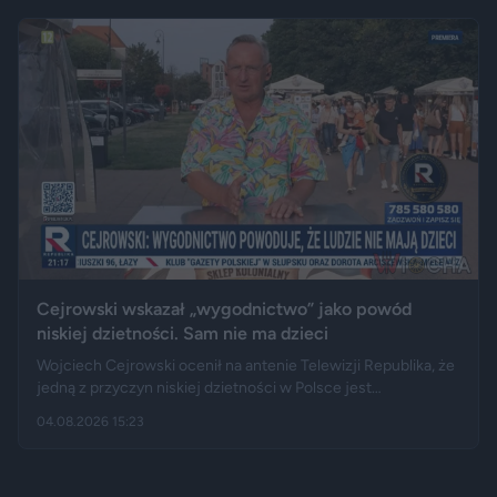
ciągnikiem. Podróż zakończyła się dopiero na drewnianej
kładce, na której auto zawisło podwoziem.
Cejrowski wskazał „wygodnictwo” jako powód
niskiej dzietności. Sam nie ma dzieci
Wojciech Cejrowski ocenił na antenie Telewizji Republika, że
jedną z przyczyn niskiej dzietności w Polsce jest
„wygodnictwo” młodych ludzi, którzy wolą karierę, rozrywkę i
04.08.2026 15:23
psa niż obowiązki związane z wychowaniem dziecka.
Tygodnik "Do Rzeczy" opisuje jego słowa jako ostrą diagnozę,
natomiast portal "Jastrząb Post" zwraca uwagę, że sam