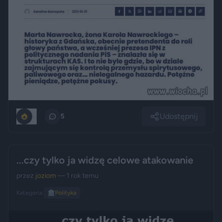
Udostępnij
0
5
...czy tylko ja widzę celowe atakowanie
przez
joziom
— 1 rok temu
Kategoria:
🏛️
Polityka