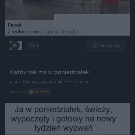
Udostępnij
0
0
Każdy tak ma w poniedziałek
przez
[Usunięty użytkownik]
— 1 rok temu
Kategoria:
😂
Śmieszne