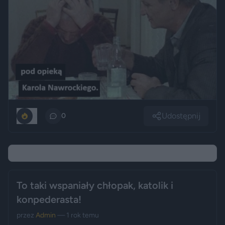
Udostępnij
0
0
To taki wspaniały chłopak, katolik i
konpederasta!
przez
Admin
— 1 rok temu