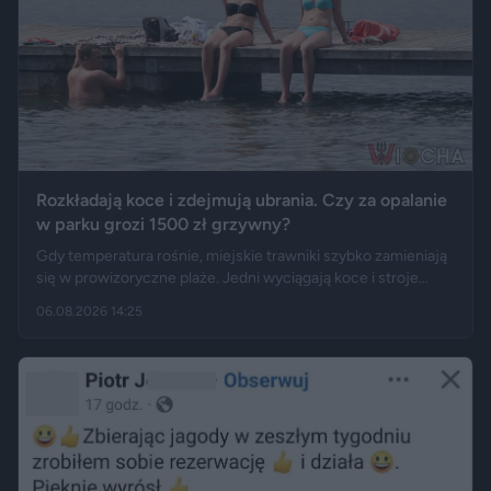
Rozkładają koce i zdejmują ubrania. Czy za opalanie
w parku grozi 1500 zł grzywny?
Gdy temperatura rośnie, miejskie trawniki szybko zamieniają
się w prowizoryczne plaże. Jedni wyciągają koce i stroje
kąpielowe, inni pytają, czy takie widoki w centrum miasta są
06.08.2026 14:25
legalne. Jak opisują Gazeta.pl i „Rzeczpospolita”, samo
opalanie się w miejscu publicznym zwykle nie jest
wykroczeniem. Granica może jednak zostać przekroczona
przez nagość, złamanie regulaminu parku albo zajęcie
trawnika, który nie został przeznaczony do rekreacji.