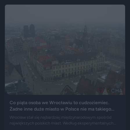
wydechowy. W ten sposób matka zmarłego chciała
upamiętnić jego motoryzacyjną pasję.
Co piąta osoba we Wrocławiu to cudzoziemiec.
Żadne inne duże miasto w Polsce nie ma takiego
wyniku
Wrocław stał się najbardziej międzynarodowym spośród
największych polskich miast. Według eksperymentalnych
danych GUS cudzoziemcy stanowią 19,5 proc. osób