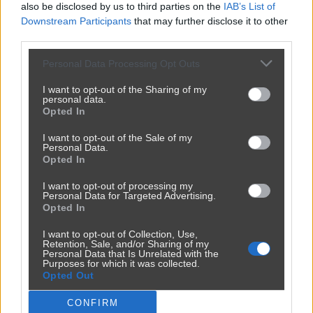
also be disclosed by us to third parties on the
IAB’s List of
Hindusi też lubią adrenalinę
Downstream Participants
that may further disclose it to other
third parties.
przez
Nightcrawler39
— 1 rok temu
wgrane.pl
Kategoria:
📦
Inne
Personal Data Processing Opt Outs
I want to opt-out of the Sharing of my
personal data.
Opted In
Udostępnij
0
1
I want to opt-out of the Sale of my
Personal Data.
Opted In
I want to opt-out of processing my
Personal Data for Targeted Advertising.
Opted In
Pytanie i odpowiedzi
I want to opt-out of Collection, Use,
Retention, Sale, and/or Sharing of my
przez
[Usunięty użytkownik]
— 1 rok temu
Personal Data that Is Unrelated with the
Purposes for which it was collected.
Kategoria:
😂
Śmieszne
Opted Out
CONFIRM