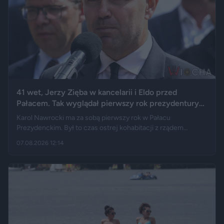
41 wet, Jerzy Zięba w kancelarii i Eldo przed
Pałacem. Tak wyglądał pierwszy rok prezydentury
Karola Nawrockiego
Karol Nawrocki ma za sobą pierwszy rok w Pałacu
Prezydenckim. Był to czas ostrej kohabitacji z rządem
Donalda Tuska, aż 41 wet i licznych sporów o ustawy. Nie
07.08.2026 12:14
brakowało też wydarzeń z zupełnie innej kategorii: w
kancelarii pojawił się Jerzy Zięba, a rocznicę zaprzysiężenia
uświetnił występ rapera, Eldo. Pierwszy rok prezydentury
podsumowują m.in. Fakt, Demagog, „Gazeta Wyborcza” i „Do
Rzeczy”.