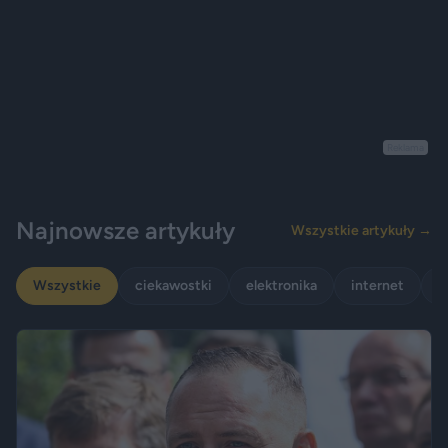
Reklama
Najnowsze artykuły
Wszystkie artykuły →
Wszystkie
ciekawostki
elektronika
internet
p