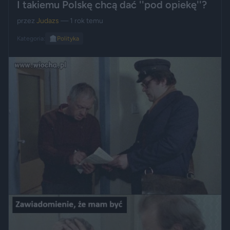
I takiemu Polskę chcą dać ''pod opiekę''?
przez
Judazs
— 1 rok temu
Kategoria:
🏛️
Polityka