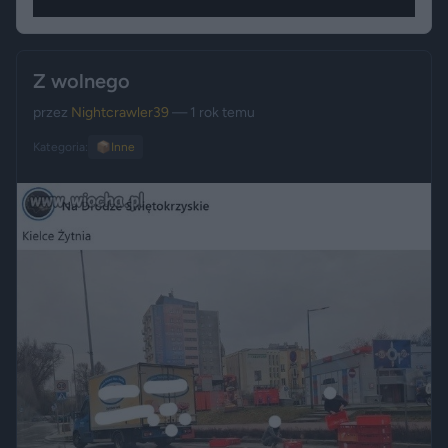
Z wolnego
przez
Nightcrawler39
— 1 rok temu
Kategoria:
📦
Inne