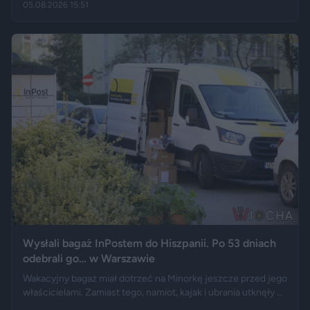
05.08.2026 15:51
przebywających w stolicy Dolnego Śląska. Informacja
wywołała gorącą dyskusję w mediach społecznościowych —
od głosów o rozwoju miasta, po komentarze wieszczące
koniec świata, jaki znamy.
Wysłali bagaż InPostem do Hiszpanii. Po 53 dniach
odebrali go… w Warszawie
Wakacyjny bagaż miał dotrzeć na Minorkę jeszcze przed jego
właścicielami. Zamiast tego, namiot, kajak i ubrania utknęły w
hiszpańskim centrum logistycznym, a przesyłka wróciła do