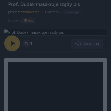
Prof. Dudek masakruje rządy pis
przez
mamamarcina
— 1 rok temu
wgrane.pl
Kategoria:
📦
Inne
Udostępnij
0
3