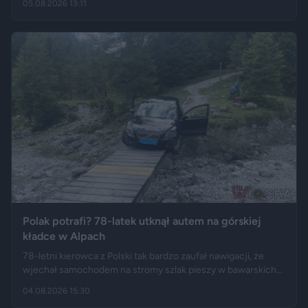
05.08.2026 13:11
Polski długo po zakończeniu urlopu. Historię opisały m.in.
"Wyborcza", Bankier, a nagranie z finału tej podróży szybko
rozeszło się na portalu X.
Polak potrafi? 78-latek utknął autem na górskiej
kładce w Alpach
78-letni kierowca z Polski tak bardzo zaufał nawigacji, że
wjechał samochodem na stromy szlak pieszy w bawarskich
Alpach. Jego Volvo pokonało trasę, którą – zdaniem
04.08.2026 15:30
miejscowych służb – trudno byłoby przejechać nawet