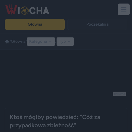
Główna
Poczekalnia
/
Główna
/
Kategoria
/
Typ
Reklama
Ktoś mógłby powiedzieć: "Cóż za
przypadkowa zbieżność"