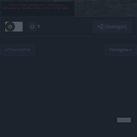
Udostępnij
220
3
« Poprzednia
Następna »
Reklama