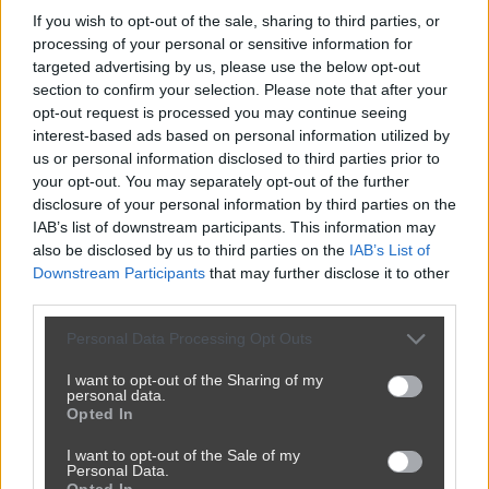
If you wish to opt-out of the sale, sharing to third parties, or
processing of your personal or sensitive information for
Udostępnij
targeted advertising by us, please use the below opt-out
800
2
section to confirm your selection. Please note that after your
opt-out request is processed you may continue seeing
interest-based ads based on personal information utilized by
us or personal information disclosed to third parties prior to
Dentysta za drogi?
your opt-out. You may separately opt-out of the further
przez
neo86
— 1 miesiąc temu
wgrane.pl
disclosure of your personal information by third parties on the
IAB’s list of downstream participants. This information may
Kategoria:
📦
Inne
also be disclosed by us to third parties on the
IAB’s List of
Downstream Participants
that may further disclose it to other
third parties.
Udostępnij
880
0
Personal Data Processing Opt Outs
I want to opt-out of the Sharing of my
personal data.
Opted In
Jazda 90 km/h przez chmurę komarów.
I want to opt-out of the Sale of my
przez
neo86
— 2 miesiące temu
Personal Data.
Opted In