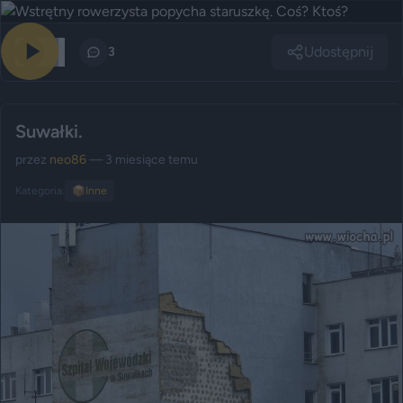
Udostępnij
150
3
Suwałki.
przez
neo86
— 3 miesiące temu
Kategoria:
📦
Inne