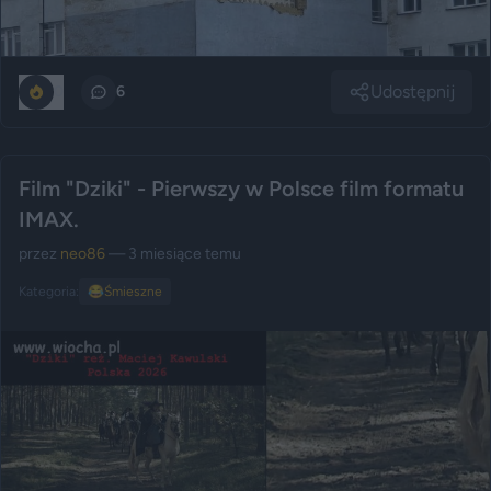
Udostępnij
0
6
Film "Dziki" - Pierwszy w Polsce film formatu
IMAX.
przez
neo86
— 3 miesiące temu
Kategoria:
😂
Śmieszne