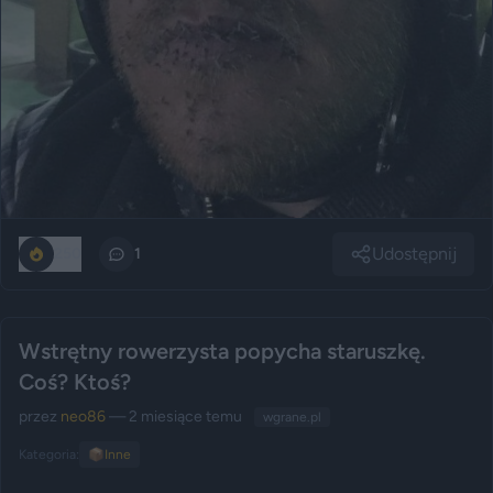
Udostępnij
250
1
Wstrętny rowerzysta popycha staruszkę.
Coś? Ktoś?
przez
neo86
— 2 miesiące temu
wgrane.pl
Kategoria:
📦
Inne