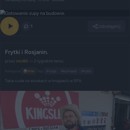
Udostępnij
0
1
Frytki i Rosjanin.
przez
neo86
— 2 tygodnie temu
Kategoria:
📦
Inne
Tagi:
#rosja
#kulinaria
#frytki
Takie cuda na wioskach w knajpach w RPA.