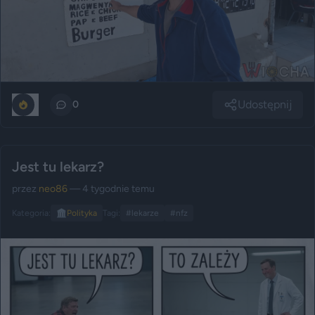
Udostępnij
1
0
Jest tu lekarz?
przez
neo86
— 4 tygodnie temu
Kategoria:
🏛️
Polityka
Tagi:
#lekarze
#nfz