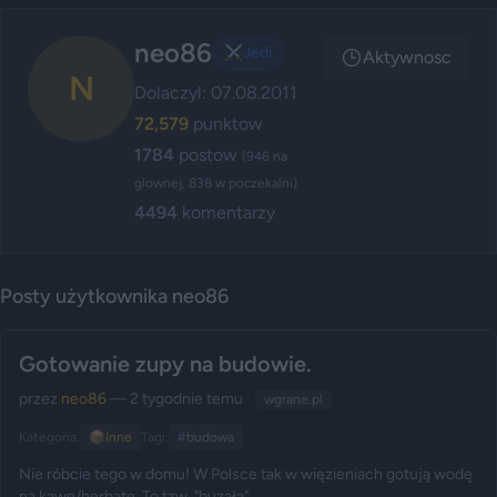
neo86
⚔️
Jedi
Aktywnosc
N
Dolaczyl: 07.08.2011
72,579
punktow
1784
postow
(946 na
glownej, 838 w poczekalni)
4494
komentarzy
Posty użytkownika neo86
Gotowanie zupy na budowie.
przez
neo86
— 2 tygodnie temu
wgrane.pl
Kategoria:
📦
Inne
Tagi:
#budowa
Nie róbcie tego w domu! W Polsce tak w więzieniach gotują wodę
na kawę/herbatę. To tzw. "buzała".