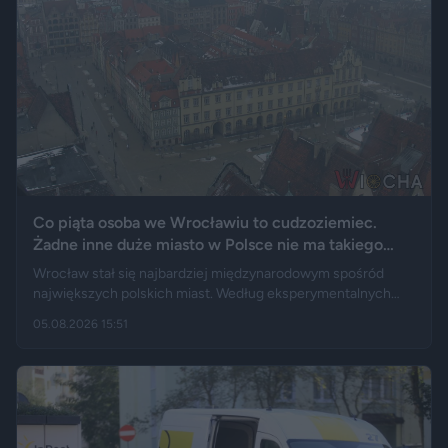
Co piąta osoba we Wrocławiu to cudzoziemiec.
Żadne inne duże miasto w Polsce nie ma takiego
wyniku
Wrocław stał się najbardziej międzynarodowym spośród
największych polskich miast. Według eksperymentalnych
danych GUS cudzoziemcy stanowią 19,5 proc. osób
05.08.2026 15:51
przebywających w stolicy Dolnego Śląska. Informacja
wywołała gorącą dyskusję w mediach społecznościowych —
od głosów o rozwoju miasta, po komentarze wieszczące
koniec świata, jaki znamy.