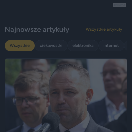
Reklama
Najnowsze artykuły
Wszystkie artykuły →
Wszystkie
ciekawostki
elektronika
internet
p