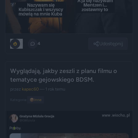
Udostępnij
0
4
Wyglądają, jakby zeszli z planu filmu o
tematyce gejowskiego BDSM.
przez
kapec60
— 1 rok temu
Kategoria:
📦
Inne