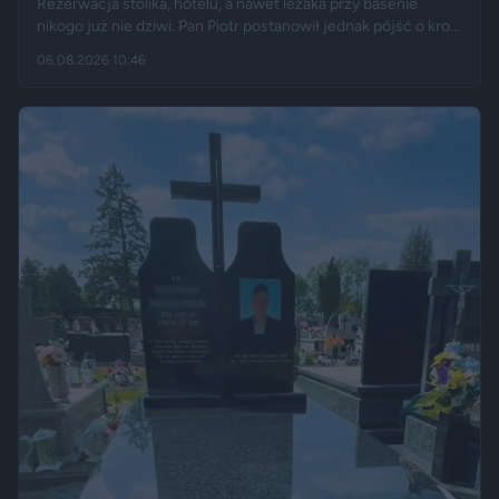
Rezerwacja stolika, hotelu, a nawet leżaka przy basenie
nikogo już nie dziwi. Pan Piotr postanowił jednak pójść o krok
dalej i „zarezerwował” grzyba rosnącego w lesie. Jak opisuje
06.08.2026 10:46
„Fakt”, po kilku dniach wrócił w to samo miejsce i odkrył, że
eksperyment zakończył się sukcesem.