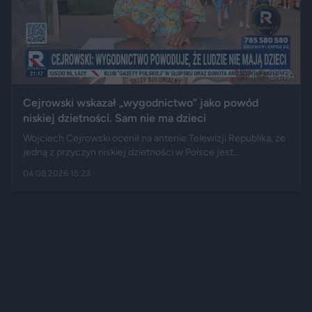
Cejrowski wskazał „wygodnictwo” jako powód
niskiej dzietności. Sam nie ma dzieci
Wojciech Cejrowski ocenił na antenie Telewizji Republika, że
jedną z przyczyn niskiej dzietności w Polsce jest
„wygodnictwo” młodych ludzi, którzy wolą karierę, rozrywkę i
04.08.2026 15:23
psa niż obowiązki związane z wychowaniem dziecka.
Tygodnik "Do Rzeczy" opisuje jego słowa jako ostrą diagnozę,
natomiast portal "Jastrząb Post" zwraca uwagę, że sam
podróżnik nie ma potomstwa. Badania pokazują jednak, że
decyzje dotyczące rodzicielstwa są znacznie bardziej
skomplikowane.