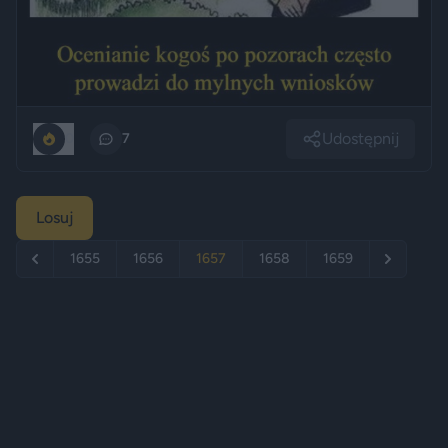
Udostępnij
0
7
Losuj
1655
1656
1657
1658
1659