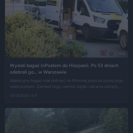
Wysłali bagaż InPostem do Hiszpanii. Po 53 dniach
odebrali go… w Warszawie
Wakacyjny bagaż miał dotrzeć na Minorkę jeszcze przed jego
właścicielami. Zamiast tego, namiot, kajak i ubrania utknęły w
hiszpańskim centrum logistycznym, a przesyłka wróciła do
05.08.2026 13:11
Polski długo po zakończeniu urlopu. Historię opisały m.in.
"Wyborcza", Bankier, a nagranie z finału tej podróży szybko
rozeszło się na portalu X.