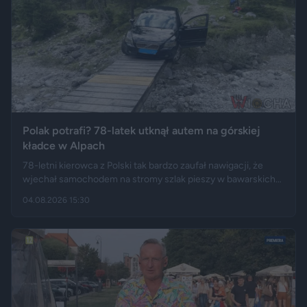
Polak potrafi? 78-latek utknął autem na górskiej
kładce w Alpach
78-letni kierowca z Polski tak bardzo zaufał nawigacji, że
wjechał samochodem na stromy szlak pieszy w bawarskich
Alpach. Jego Volvo pokonało trasę, którą – zdaniem
04.08.2026 15:30
miejscowych służb – trudno byłoby przejechać nawet
ciągnikiem. Podróż zakończyła się dopiero na drewnianej
kładce, na której auto zawisło podwoziem.