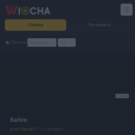
Główna
Poczekalnia
/
Główna
/
Kategoria
/
Typ
Reklama
Barbie
przez
Baciar71
— 1 rok temu