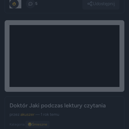
Udostępnij
0
5
Doktór Jaki podczas lektury czytania
przez
akuszer
— 1 rok temu
Kategoria:
😂
Śmieszne