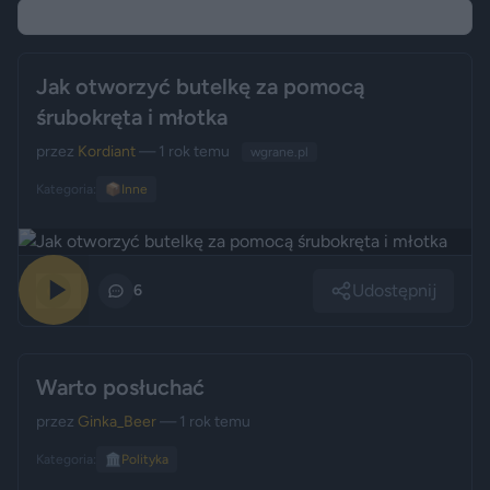
Jak otworzyć butelkę za pomocą
śrubokręta i młotka
przez
Kordiant
— 1 rok temu
wgrane.pl
Kategoria:
📦
Inne
Udostępnij
0
6
Warto posłuchać
przez
Ginka_Beer
— 1 rok temu
Kategoria:
🏛️
Polityka