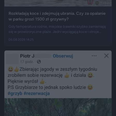
Rozkładają koce i zdejmują ubrania. Czy za opalanie
w parku grozi 1500 zł grzywny?
Gdy temperatura rośnie, miejskie trawniki szybko zamieniają
się w prowizoryczne plaże. Jedni wyciągają koce i stroje
kąpielowe, inni pytają, czy takie widoki w centrum miasta są
06.08.2026 14:25
legalne. Jak opisują Gazeta.pl i „Rzeczpospolita”, samo
opalanie się w miejscu publicznym zwykle nie jest
wykroczeniem. Granica może jednak zostać przekroczona
przez nagość, złamanie regulaminu parku albo zajęcie
trawnika, który nie został przeznaczony do rekreacji.