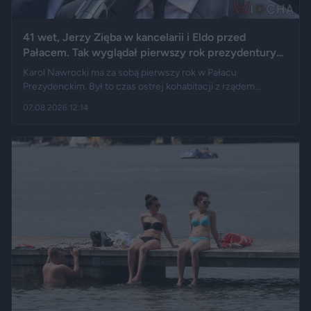
41 wet, Jerzy Zięba w kancelarii i Eldo przed
Pałacem. Tak wyglądał pierwszy rok prezydentury
Karola Nawrockiego
Karol Nawrocki ma za sobą pierwszy rok w Pałacu
Prezydenckim. Był to czas ostrej kohabitacji z rządem
Donalda Tuska, aż 41 wet i licznych sporów o ustawy. Nie
07.08.2026 12:14
brakowało też wydarzeń z zupełnie innej kategorii: w
kancelarii pojawił się Jerzy Zięba, a rocznicę zaprzysiężenia
uświetnił występ rapera, Eldo. Pierwszy rok prezydentury
podsumowują m.in. Fakt, Demagog, „Gazeta Wyborcza” i „Do
Rzeczy”.