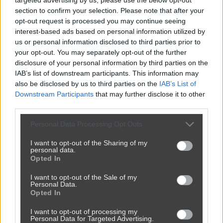
Udostępnij
0
2
section to confirm your selection. Please note that after your
opt-out request is processed you may continue seeing
interest-based ads based on personal information utilized by
us or personal information disclosed to third parties prior to
your opt-out. You may separately opt-out of the further
Anżej przed wyprowadzką z pałacu ...
disclosure of your personal information by third parties on the
przez
AQQQ62
— 1 rok temu
IAB’s list of downstream participants. This information may
also be disclosed by us to third parties on the
IAB’s List of
Kategoria:
😂
Śmieszne
Downstream Participants
that may further disclose it to other
third parties.
Personal Data Processing Opt Outs
I want to opt-out of the Sharing of my
personal data.
Opted In
I want to opt-out of the Sale of my
Personal Data.
Opted In
I want to opt-out of processing my
Personal Data for Targeted Advertising.