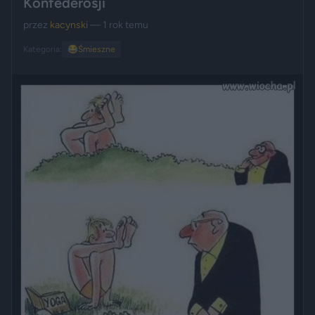
Konfederosji
przez
kacynski
— 1 rok temu
Kategoria:
😂
Śmieszne