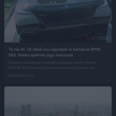
To nie AI. 18-latek ma nagrobek w kształcie BMW
E60. Matka spełniła jego marzenie
Zdjęcia niezwykłego nagrobka obiegają polski Internet.
Pomnik 18-letniego Konrada został wystylizowany na
samochód BMW E60 – ma charakterystyczny grill, reflektory,
06.08.2026 10:24
logo marki, a nawet elementy przypominające układ
wydechowy. W ten sposób matka zmarłego chciała
upamiętnić jego motoryzacyjną pasję.