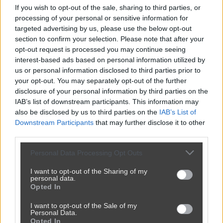
Udostępnij
0
2
If you wish to opt-out of the sale, sharing to third parties, or
processing of your personal or sensitive information for
targeted advertising by us, please use the below opt-out
section to confirm your selection. Please note that after your
opt-out request is processed you may continue seeing
interest-based ads based on personal information utilized by
us or personal information disclosed to third parties prior to
Na upartego można
your opt-out. You may separately opt-out of the further
disclosure of your personal information by third parties on the
przez
[Usunięty użytkownik]
— 1 rok temu
IAB’s list of downstream participants. This information may
Kategoria:
😂
Śmieszne
also be disclosed by us to third parties on the
IAB’s List of
Downstream Participants
that may further disclose it to other
third parties.
Personal Data Processing Opt Outs
I want to opt-out of the Sharing of my
personal data.
Opted In
I want to opt-out of the Sale of my
Personal Data.
Opted In