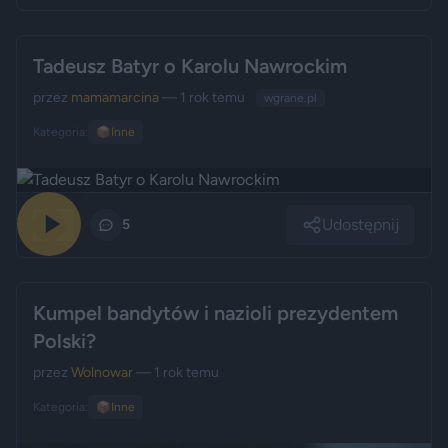
Tadeusz Batyr o Karolu Nawrockim
przez
mamamarcina
— 1 rok temu
wgrane.pl
Kategoria:
📦
Inne
Udostępnij
0
5
Kumpel bandytów i nazioli prezydentem
Polski?
przez
Wolnowar
— 1 rok temu
Kategoria:
📦
Inne