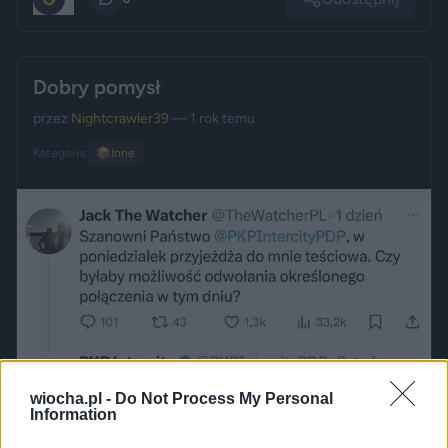
Dobry pomysł
przez
Nightcrawler39
— 1 rok temu
Kategoria:
📦
Inne
wiocha.pl -
Do Not Process My Personal
Information