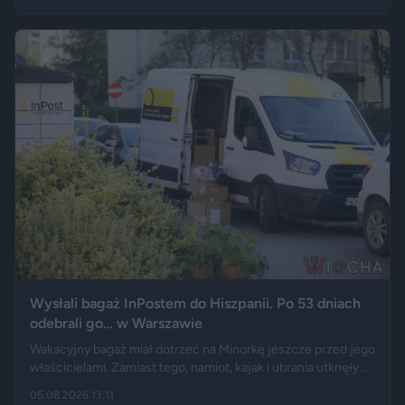
przebywających w stolicy Dolnego Śląska. Informacja
wywołała gorącą dyskusję w mediach społecznościowych —
od głosów o rozwoju miasta, po komentarze wieszczące
koniec świata, jaki znamy.
Wysłali bagaż InPostem do Hiszpanii. Po 53 dniach
odebrali go… w Warszawie
Wakacyjny bagaż miał dotrzeć na Minorkę jeszcze przed jego
właścicielami. Zamiast tego, namiot, kajak i ubrania utknęły w
hiszpańskim centrum logistycznym, a przesyłka wróciła do
05.08.2026 13:11
Polski długo po zakończeniu urlopu. Historię opisały m.in.