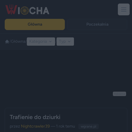
Główna
Poczekalnia
/
Główna
/
Kategoria
/
Typ
Reklama
Trafienie do dziurki
przez
Nightcrawler39
— 1 rok temu
wgrane.pl