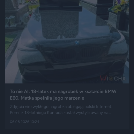
To nie AI. 18-latek ma nagrobek w kształcie BMW
E60. Matka spełniła jego marzenie
Zdjęcia niezwykłego nagrobka obiegają polski Internet.
Pomnik 18-letniego Konrada został wystylizowany na
samochód BMW E60 – ma charakterystyczny grill, reflektory,
06.08.2026 10:24
logo marki, a nawet elementy przypominające układ
wydechowy. W ten sposób matka zmarłego chciała