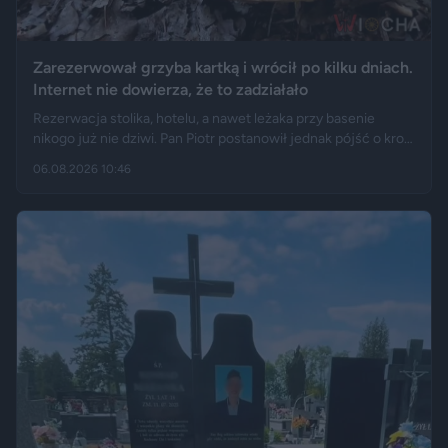
Zarezerwował grzyba kartką i wrócił po kilku dniach.
Internet nie dowierza, że to zadziałało
Rezerwacja stolika, hotelu, a nawet leżaka przy basenie
nikogo już nie dziwi. Pan Piotr postanowił jednak pójść o krok
dalej i „zarezerwował” grzyba rosnącego w lesie. Jak opisuje
06.08.2026 10:46
„Fakt”, po kilku dniach wrócił w to samo miejsce i odkrył, że
eksperyment zakończył się sukcesem.