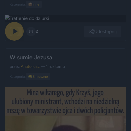
Kategoria:
📦
Inne
Udostępnij
0
2
W sumie Jezusa
przez
Anatoliusz
— 1 rok temu
Kategoria:
😂
Śmieszne