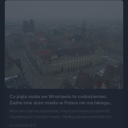
upamiętnić jego motoryzacyjną pasję.
Co piąta osoba we Wrocławiu to cudzoziemiec.
Żadne inne duże miasto w Polsce nie ma takiego
wyniku
Wrocław stał się najbardziej międzynarodowym spośród
największych polskich miast. Według eksperymentalnych
danych GUS cudzoziemcy stanowią 19,5 proc. osób
05.08.2026 15:51