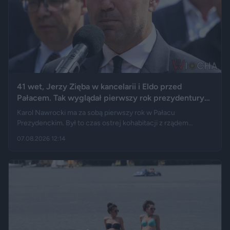
41 wet, Jerzy Zięba w kancelarii i Eldo przed
Pałacem. Tak wyglądał pierwszy rok prezydentury
Karola Nawrockiego
Karol Nawrocki ma za sobą pierwszy rok w Pałacu
Prezydenckim. Był to czas ostrej kohabitacji z rządem
Donalda Tuska, aż 41 wet i licznych sporów o ustawy. Nie
07.08.2026 12:14
brakowało też wydarzeń z zupełnie innej kategorii: w
kancelarii pojawił się Jerzy Zięba, a rocznicę zaprzysiężenia
uświetnił występ rapera, Eldo. Pierwszy rok prezydentury
podsumowują m.in. Fakt, Demagog, „Gazeta Wyborcza” i „Do
Rzeczy”.