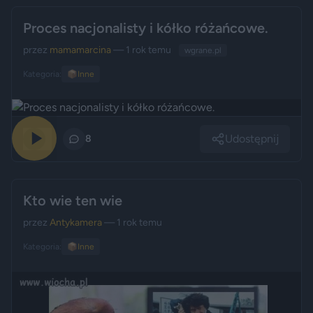
Proces nacjonalisty i kółko różańcowe.
przez
mamamarcina
— 1 rok temu
wgrane.pl
Kategoria:
📦
Inne
Udostępnij
0
8
Kto wie ten wie
przez
Antykamera
— 1 rok temu
Kategoria:
📦
Inne