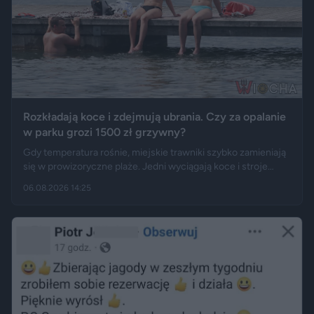
Rozkładają koce i zdejmują ubrania. Czy za opalanie
w parku grozi 1500 zł grzywny?
Gdy temperatura rośnie, miejskie trawniki szybko zamieniają
się w prowizoryczne plaże. Jedni wyciągają koce i stroje
kąpielowe, inni pytają, czy takie widoki w centrum miasta są
06.08.2026 14:25
legalne. Jak opisują Gazeta.pl i „Rzeczpospolita”, samo
opalanie się w miejscu publicznym zwykle nie jest
wykroczeniem. Granica może jednak zostać przekroczona
przez nagość, złamanie regulaminu parku albo zajęcie
trawnika, który nie został przeznaczony do rekreacji.