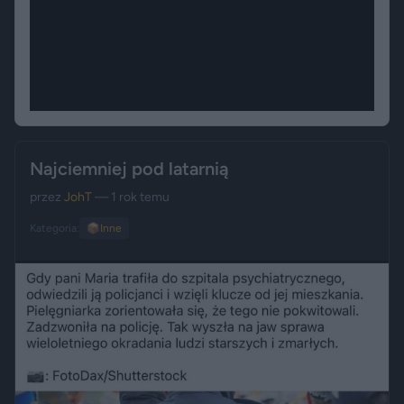
Najciemniej pod latarnią
przez
JohT
— 1 rok temu
Kategoria:
📦
Inne