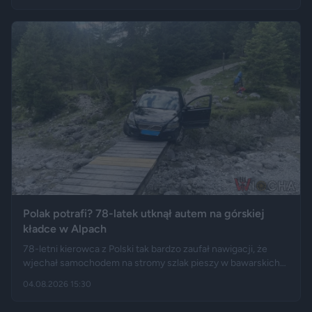
"Wyborcza", Bankier, a nagranie z finału tej podróży szybko
rozeszło się na portalu X.
Polak potrafi? 78-latek utknął autem na górskiej
kładce w Alpach
78-letni kierowca z Polski tak bardzo zaufał nawigacji, że
wjechał samochodem na stromy szlak pieszy w bawarskich
Alpach. Jego Volvo pokonało trasę, którą – zdaniem
04.08.2026 15:30
miejscowych służb – trudno byłoby przejechać nawet
ciągnikiem. Podróż zakończyła się dopiero na drewnianej