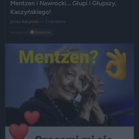
Mentzen i Nawrocki... Głupi i Głupszy,
Kaczyńskiego!
przez
kacynski
— 1 rok temu
Kategoria:
😂
Śmieszne