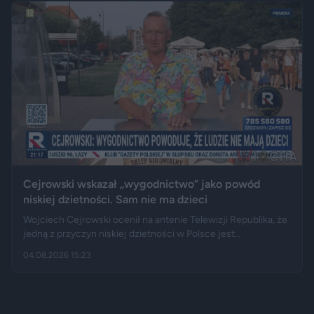
kładce, na której auto zawisło podwoziem.
Cejrowski wskazał „wygodnictwo” jako powód
niskiej dzietności. Sam nie ma dzieci
Wojciech Cejrowski ocenił na antenie Telewizji Republika, że
jedną z przyczyn niskiej dzietności w Polsce jest
„wygodnictwo” młodych ludzi, którzy wolą karierę, rozrywkę i
04.08.2026 15:23
psa niż obowiązki związane z wychowaniem dziecka.
Tygodnik "Do Rzeczy" opisuje jego słowa jako ostrą diagnozę,
natomiast portal "Jastrząb Post" zwraca uwagę, że sam
podróżnik nie ma potomstwa. Badania pokazują jednak, że