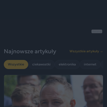
Reklama
Najnowsze artykuły
Wszystkie artykuły →
Wszystkie
ciekawostki
elektronika
internet
p