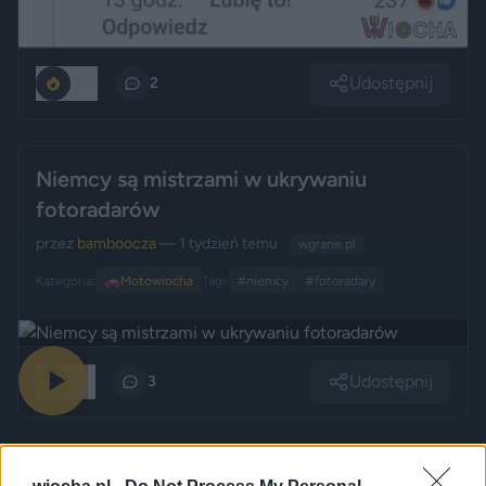
Udostępnij
309
2
Niemcy są mistrzami w ukrywaniu
fotoradarów
przez
bamboocza
— 1 tydzień temu
wgrane.pl
Kategoria:
🚗
Motowiocha
Tagi:
#niemcy
#fotoradary
Udostępnij
214
3
Kiedy psychiatra ma chore stawki