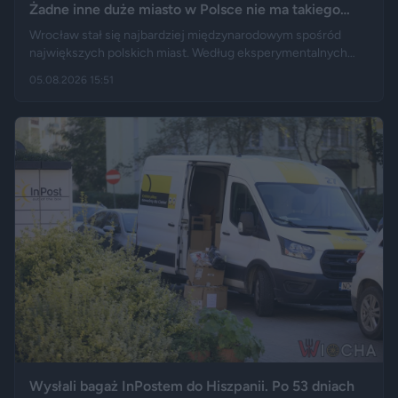
Żadne inne duże miasto w Polsce nie ma takiego
wyniku
Wrocław stał się najbardziej międzynarodowym spośród
największych polskich miast. Według eksperymentalnych
danych GUS cudzoziemcy stanowią 19,5 proc. osób
05.08.2026 15:51
przebywających w stolicy Dolnego Śląska. Informacja
wywołała gorącą dyskusję w mediach społecznościowych —
od głosów o rozwoju miasta, po komentarze wieszczące
koniec świata, jaki znamy.
Wysłali bagaż InPostem do Hiszpanii. Po 53 dniach