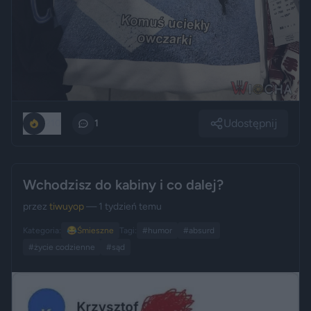
Udostępnij
210
1
Wchodzisz do kabiny i co dalej?
przez
tiwuyop
— 1 tydzień temu
Kategoria:
😂
Śmieszne
Tagi:
#humor
#absurd
#życie codzienne
#sąd