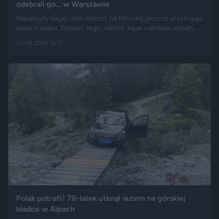
odebrali go… w Warszawie
Wakacyjny bagaż miał dotrzeć na Minorkę jeszcze przed jego
właścicielami. Zamiast tego, namiot, kajak i ubrania utknęły w
hiszpańskim centrum logistycznym, a przesyłka wróciła do
05.08.2026 13:11
Polski długo po zakończeniu urlopu. Historię opisały m.in.
"Wyborcza", Bankier, a nagranie z finału tej podróży szybko
rozeszło się na portalu X.
Polak potrafi? 78-latek utknął autem na górskiej
kładce w Alpach