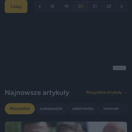
Losuj
18
19
20
21
22
Reklama
Najnowsze artykuły
Wszystkie artykuły →
Wszystkie
ciekawostki
elektronika
internet
p