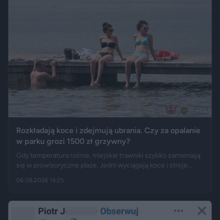
Rzeczy”.
Rozkładają koce i zdejmują ubrania. Czy za opalanie
w parku grozi 1500 zł grzywny?
Gdy temperatura rośnie, miejskie trawniki szybko zamieniają
się w prowizoryczne plaże. Jedni wyciągają koce i stroje
kąpielowe, inni pytają, czy takie widoki w centrum miasta są
06.08.2026 14:25
legalne. Jak opisują Gazeta.pl i „Rzeczpospolita”, samo
opalanie się w miejscu publicznym zwykle nie jest
wykroczeniem. Granica może jednak zostać przekroczona
przez nagość, złamanie regulaminu parku albo zajęcie