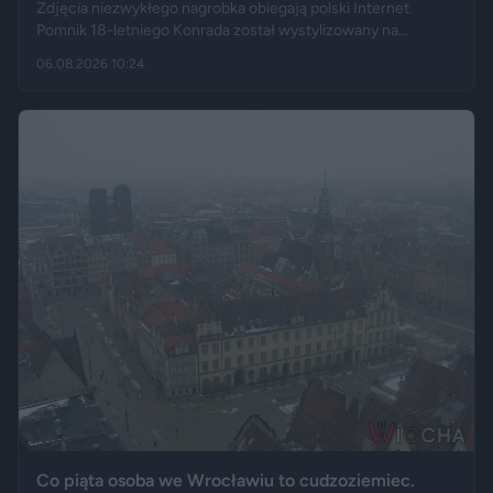
Zdjęcia niezwykłego nagrobka obiegają polski Internet.
Pomnik 18-letniego Konrada został wystylizowany na
samochód BMW E60 – ma charakterystyczny grill, reflektory,
06.08.2026 10:24
logo marki, a nawet elementy przypominające układ
wydechowy. W ten sposób matka zmarłego chciała
upamiętnić jego motoryzacyjną pasję.
Co piąta osoba we Wrocławiu to cudzoziemiec.