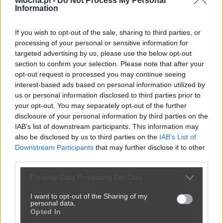
wiocha.pl -
Do Not Process My Personal
Information
przez
mr0zu
— 1 tydzień temu
Kategoria:
🏛️
Polityka
Tagi:
#czarny humor
#pieniądze
If you wish to opt-out of the sale, sharing to third parties, or
#online
#terapia
#psychiatra
processing of your personal or sensitive information for
targeted advertising by us, please use the below opt-out
section to confirm your selection. Please note that after your
opt-out request is processed you may continue seeing
interest-based ads based on personal information utilized by
us or personal information disclosed to third parties prior to
your opt-out. You may separately opt-out of the further
disclosure of your personal information by third parties on the
IAB’s list of downstream participants. This information may
also be disclosed by us to third parties on the
IAB’s List of
Downstream Participants
that may further disclose it to other
third parties.
Personal Data Processing Opt Outs
I want to opt-out of the Sharing of my
personal data.
Opted In