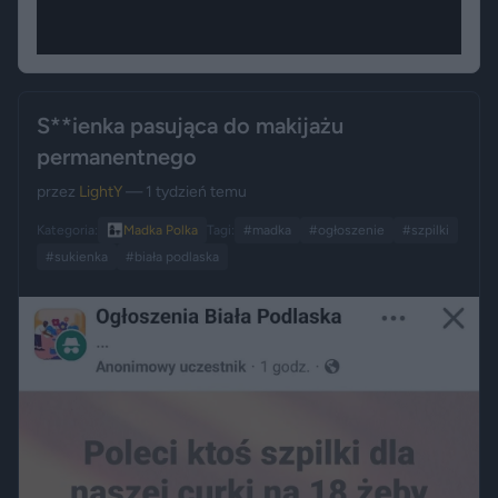
S**ienka pasująca do makijażu
permanentnego
przez
LightY
— 1 tydzień temu
Kategoria:
👩‍👧
Madka Polka
Tagi:
#madka
#ogłoszenie
#szpilki
#sukienka
#biała podlaska