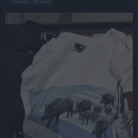
#sytuacja
#koszulka