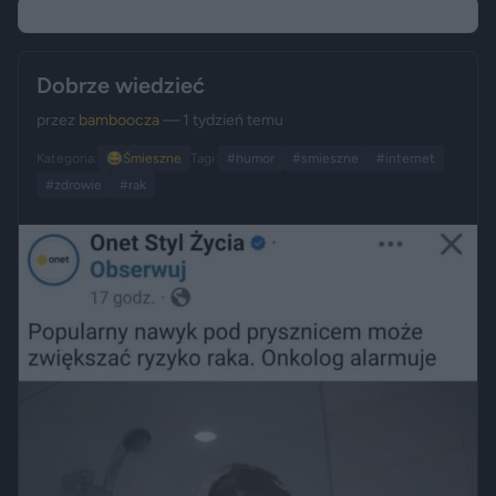
Dobrze wiedzieć
przez
bamboocza
— 1 tydzień temu
Kategoria:
😂
Śmieszne
Tagi:
#humor
#smieszne
#internet
#zdrowie
#rak