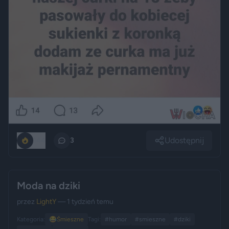
Udostępnij
144
3
Moda na dziki
przez
LightY
— 1 tydzień temu
Kategoria:
😂
Śmieszne
Tagi:
#humor
#smieszne
#dziki