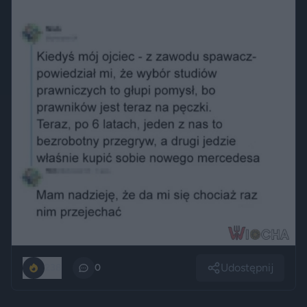
Udostępnij
238
0