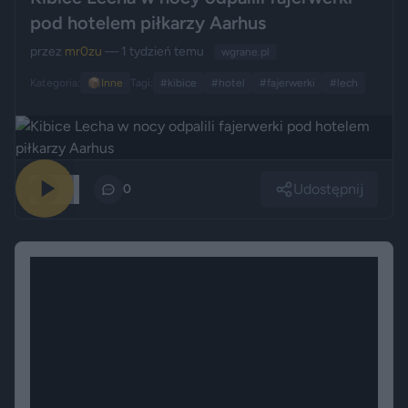
pod hotelem piłkarzy Aarhus
przez
mr0zu
— 1 tydzień temu
wgrane.pl
Kategoria:
📦
Inne
Tagi:
#kibice
#hotel
#fajerwerki
#lech
Udostępnij
192
0