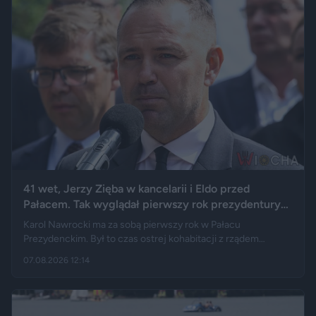
41 wet, Jerzy Zięba w kancelarii i Eldo przed
Pałacem. Tak wyglądał pierwszy rok prezydentury
Karola Nawrockiego
Karol Nawrocki ma za sobą pierwszy rok w Pałacu
Prezydenckim. Był to czas ostrej kohabitacji z rządem
Donalda Tuska, aż 41 wet i licznych sporów o ustawy. Nie
07.08.2026 12:14
brakowało też wydarzeń z zupełnie innej kategorii: w
kancelarii pojawił się Jerzy Zięba, a rocznicę zaprzysiężenia
uświetnił występ rapera, Eldo. Pierwszy rok prezydentury
podsumowują m.in. Fakt, Demagog, „Gazeta Wyborcza” i „Do