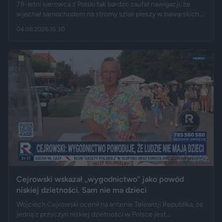
78-letni kierowca z Polski tak bardzo zaufał nawigacji, że
wjechał samochodem na stromy szlak pieszy w bawarskich
Alpach. Jego Volvo pokonało trasę, którą – zdaniem
04.08.2026 15:30
miejscowych służb – trudno byłoby przejechać nawet
ciągnikiem. Podróż zakończyła się dopiero na drewnianej
kładce, na której auto zawisło podwoziem.
Cejrowski wskazał „wygodnictwo” jako powód
niskiej dzietności. Sam nie ma dzieci
Wojciech Cejrowski ocenił na antenie Telewizji Republika, że
jedną z przyczyn niskiej dzietności w Polsce jest