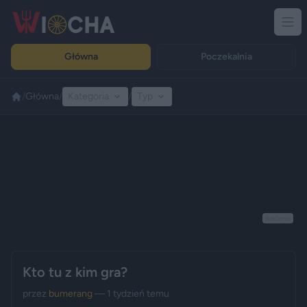
Główna
Poczekalnia
/
Główna
/
Kategoria
/
Typ
Reklama
Kto tu z kim gra?
przez
bumerang
— 1 tydzień temu