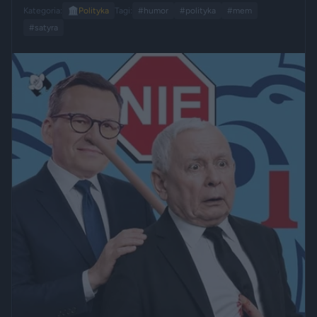
Kategoria:
🏛️
Polityka
Tagi:
#humor
#polityka
#mem
#satyra