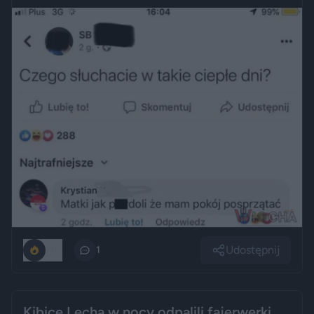
Udostępnij
262
1
Kibice Lecha w nocy odpalili fajerwerki