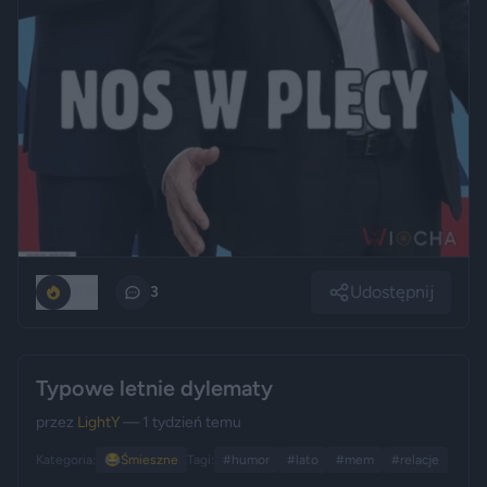
Udostępnij
309
3
Typowe letnie dylematy
przez
LightY
— 1 tydzień temu
Kategoria:
😂
Śmieszne
Tagi:
#humor
#lato
#mem
#relacje