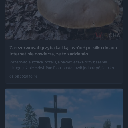
Zarezerwował grzyba kartką i wrócił po kilku dniach.
Internet nie dowierza, że to zadziałało
Rezerwacja stolika, hotelu, a nawet leżaka przy basenie
nikogo już nie dziwi. Pan Piotr postanowił jednak pójść o krok
dalej i „zarezerwował” grzyba rosnącego w lesie. Jak opisuje
06.08.2026 10:46
„Fakt”, po kilku dniach wrócił w to samo miejsce i odkrył, że
eksperyment zakończył się sukcesem.