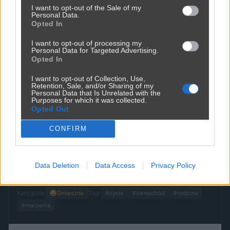
I want to opt-out of the Sale of my
Personal Data.
Opted In
I want to opt-out of processing my
Personal Data for Targeted Advertising.
Opted In
I want to opt-out of Collection, Use,
Retention, Sale, and/or Sharing of my
Udostępnij
190
4
Personal Data that Is Unrelated with the
Purposes for which it was collected.
Opted Out
CONFIRM
Zawodowy wybór
Data Deletion
Data Access
Privacy Policy
przez
GuterJunge
— 1 tydzień temu
Kategoria:
😂
Śmieszne
Tagi:
#życie
#samochód
#rodzina
#marzenia