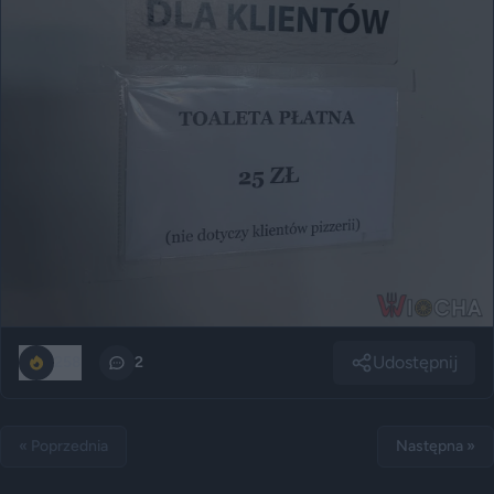
Udostępnij
258
2
« Poprzednia
Następna »