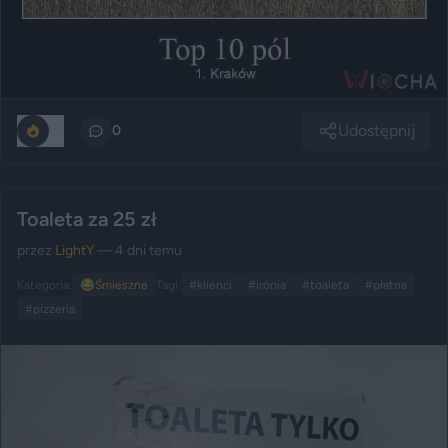
Udostępnij
10
0
Toaleta za 25 zł
przez
LightY
— 4 dni temu
Kategoria:
😂
Śmieszne
Tagi:
#klienci
#ironia
#toaleta
#płatna
#pizzeria