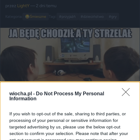
przez
LightY
— 2 dni temu
Kategoria:
😂
Śmieszne
Tagi:
#przyjaźń
#dzieciństwo
#gry
wiocha.pl -
Do Not Process My Personal
Information
If you wish to opt-out of the sale, sharing to third parties, or
Udostępnij
198
0
processing of your personal or sensitive information for
targeted advertising by us, please use the below opt-out
section to confirm your selection. Please note that after your
opt-out request is processed you may continue seeing