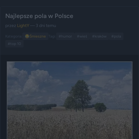
Najlepsze pola w Polsce
przez
LightY
— 3 dni temu
Kategoria:
😂
Śmieszne
Tagi:
#humor
#wieś
#kraków
#pola
#top 10