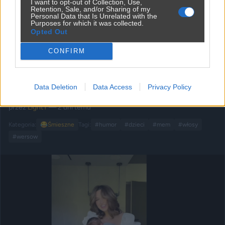
I want to opt-out of Collection, Use,
Retention, Sale, and/or Sharing of my
Personal Data that Is Unrelated with the
Purposes for which it was collected.
Opted Out
Udostępnij
261
0
CONFIRM
Data Deletion
Data Access
Privacy Policy
Noworodek ma pełno włosów na głowie
przez
LightY
— 2 dni temu
Kategoria:
😂
Śmieszne
Tagi:
#humor
#dzieci
#mem
#włosy
#wersow