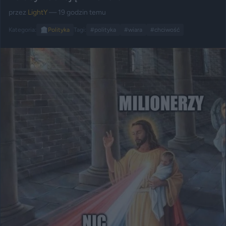
przez
LightY
— 19 godzin temu
Kategoria:
🏛️
Polityka
Tagi:
#polityka
#wiara
#chciwość