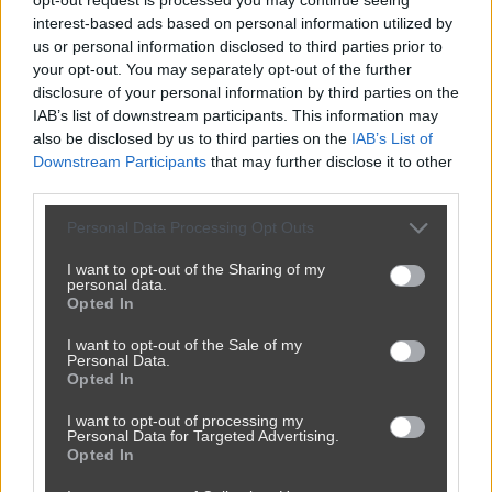
Teraz czas na parkiet
interest-based ads based on personal information utilized by
us or personal information disclosed to third parties prior to
przez
LightY
— 2 dni temu
your opt-out. You may separately opt-out of the further
Kategoria:
😂
Śmieszne
Tagi:
#humor
#wesele
#ojciec
#impreza
disclosure of your personal information by third parties on the
IAB’s list of downstream participants. This information may
also be disclosed by us to third parties on the
IAB’s List of
Downstream Participants
that may further disclose it to other
third parties.
Personal Data Processing Opt Outs
I want to opt-out of the Sharing of my
personal data.
Opted In
I want to opt-out of the Sale of my
Personal Data.
Opted In
I want to opt-out of processing my
Personal Data for Targeted Advertising.
Opted In