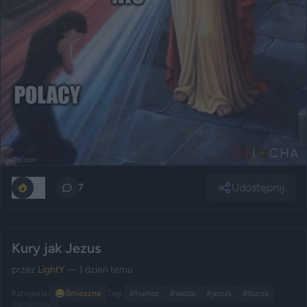
Udostępnij
42
7
Kury jak Jezus
przez
LightY
— 1 dzień temu
Kategoria:
😂
Śmieszne
Tagi:
#humor
#woda
#jezus
#burza