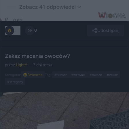
Udostępnij
212
0
Zakaz macania owoców?
przez
LightY
— 3 dni temu
Kategoria:
😂
Śmieszne
Tagi:
#humor
#dziwne
#owoce
#zakaz
#stragany