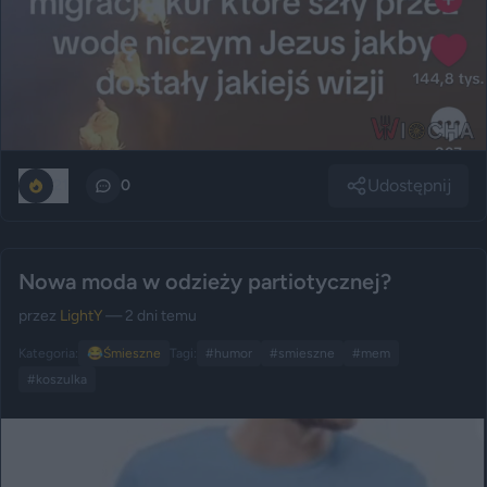
Udostępnij
21
0
Nowa moda w odzieży partiotycznej?
przez
LightY
— 2 dni temu
Kategoria:
😂
Śmieszne
Tagi:
#humor
#smieszne
#mem
#koszulka