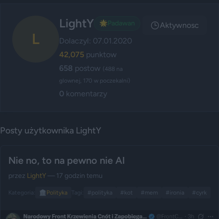
LightY
🌟
Padawan
Aktywnosc
L
Dolaczyl: 07.01.2020
42,075
punktow
658
postow
(488 na
glownej, 170 w poczekalni)
0
komentarzy
Posty użytkownika LightY
Nie no, to na pewno nie AI
przez
LightY
— 17 godzin temu
Kategoria:
🏛️
Polityka
Tagi:
#polityka
#kot
#mem
#ironia
#cyrk