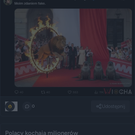
Udostępnij
0
0
Polacy kochają milionerów