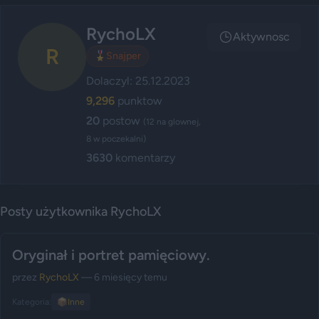
RychoLX
Aktywnosc
R
🎖️
Snajper
Dolaczyl: 25.12.2023
9,296
punktow
20
postow
(12 na glownej,
8 w poczekalni)
3630
komentarzy
Posty użytkownika RychoLX
Oryginał i portret pamięciowy.
przez
RychoLX
— 6 miesięcy temu
Kategoria:
📦
Inne