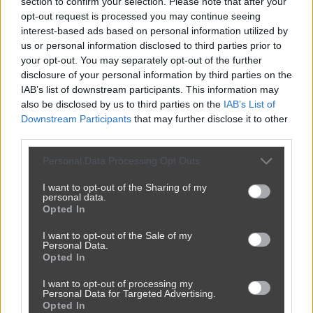
section to confirm your selection. Please note that after your
opt-out request is processed you may continue seeing
interest-based ads based on personal information utilized by
us or personal information disclosed to third parties prior to
Cała prawda
your opt-out. You may separately opt-out of the further
disclosure of your personal information by third parties on the
przez
RychoLX
— 1 rok temu
IAB’s list of downstream participants. This information may
Kategoria:
🏛️
Polityka
also be disclosed by us to third parties on the
IAB’s List of
Downstream Participants
that may further disclose it to other
third parties.
Personal Data Processing Opt Outs
I want to opt-out of the Sharing of my
personal data.
Opted In
I want to opt-out of the Sale of my
Personal Data.
Opted In
I want to opt-out of processing my
Personal Data for Targeted Advertising.
Opted In