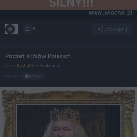
Udostępnij
0
6
Poczet Królów Polskich
przez
RychoLX
— 1 rok temu
Kategoria:
🏛️
Polityka