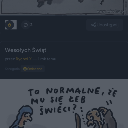
Udostępnij
0
2
Wesołych Świąt
przez
RychoLX
— 1 rok temu
Kategoria:
😂
Śmieszne