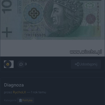
Udostępnij
0
3
Diagnoza
przez
RychoLX
— 1 rok temu
Kategoria:
🏛️
Polityka