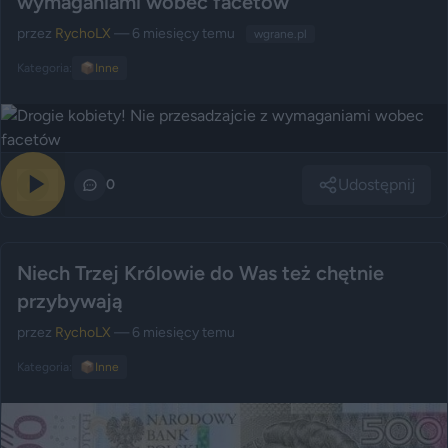
wymaganiami wobec facetów
przez
RychoLX
— 6 miesięcy temu
wgrane.pl
Kategoria:
📦
Inne
Udostępnij
0
0
Niech Trzej Królowie do Was też chętnie
przybywają
przez
RychoLX
— 6 miesięcy temu
Kategoria:
📦
Inne