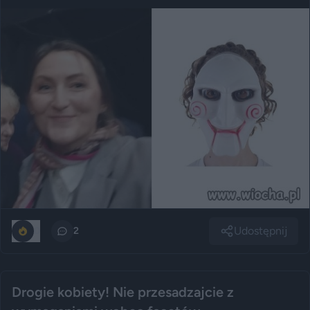
Udostępnij
0
2
Drogie kobiety! Nie przesadzajcie z