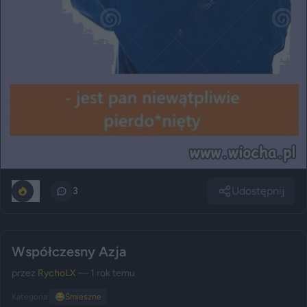
Udostępnij
0
3
Współczesny Azja
przez
RychoLX
— 1 rok temu
Kategoria:
😂
Śmieszne