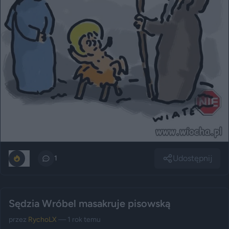
Udostępnij
0
1
Sędzia Wróbel masakruje pisowską
przez
RychoLX
— 1 rok temu