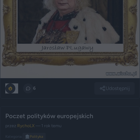
Udostępnij
0
6
Poczet polityków europejskich
przez
RychoLX
— 1 rok temu
Kategoria:
🏛️
Polityka