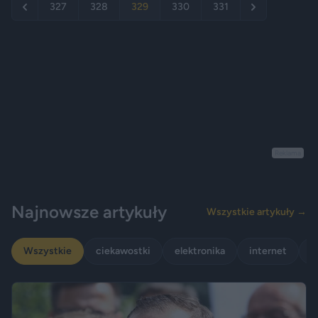
327
328
329
330
331
Reklama
Najnowsze artykuły
Wszystkie artykuły →
Wszystkie
ciekawostki
elektronika
internet
p