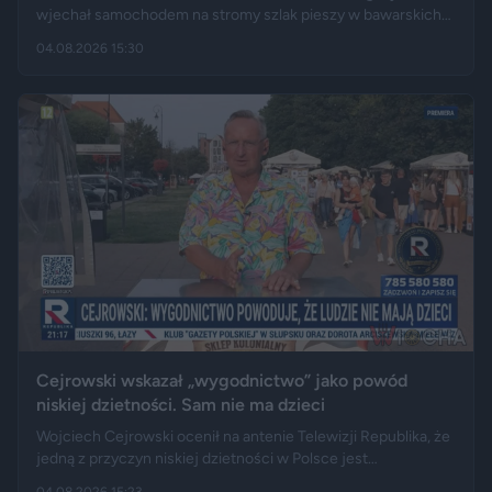
wjechał samochodem na stromy szlak pieszy w bawarskich
Alpach. Jego Volvo pokonało trasę, którą – zdaniem
04.08.2026 15:30
miejscowych służb – trudno byłoby przejechać nawet
ciągnikiem. Podróż zakończyła się dopiero na drewnianej
kładce, na której auto zawisło podwoziem.
Cejrowski wskazał „wygodnictwo” jako powód
niskiej dzietności. Sam nie ma dzieci
Wojciech Cejrowski ocenił na antenie Telewizji Republika, że
jedną z przyczyn niskiej dzietności w Polsce jest
„wygodnictwo” młodych ludzi, którzy wolą karierę, rozrywkę i