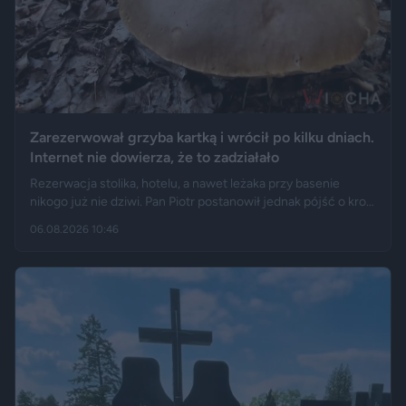
Zarezerwował grzyba kartką i wrócił po kilku dniach.
Internet nie dowierza, że to zadziałało
Rezerwacja stolika, hotelu, a nawet leżaka przy basenie
nikogo już nie dziwi. Pan Piotr postanowił jednak pójść o krok
dalej i „zarezerwował” grzyba rosnącego w lesie. Jak opisuje
06.08.2026 10:46
„Fakt”, po kilku dniach wrócił w to samo miejsce i odkrył, że
eksperyment zakończył się sukcesem.