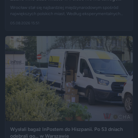
wyniku
Wrocław stał się najbardziej międzynarodowym spośród
największych polskich miast. Według eksperymentalnych
danych GUS cudzoziemcy stanowią 19,5 proc. osób
05.08.2026 15:51
przebywających w stolicy Dolnego Śląska. Informacja
wywołała gorącą dyskusję w mediach społecznościowych —
od głosów o rozwoju miasta, po komentarze wieszczące
koniec świata, jaki znamy.
Wysłali bagaż InPostem do Hiszpanii. Po 53 dniach
odebrali go… w Warszawie