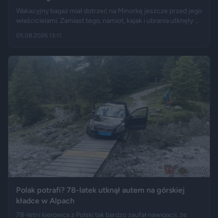
Wakacyjny bagaż miał dotrzeć na Minorkę jeszcze przed jego
właścicielami. Zamiast tego, namiot, kajak i ubrania utknęły w
hiszpańskim centrum logistycznym, a przesyłka wróciła do
05.08.2026 13:11
Polski długo po zakończeniu urlopu. Historię opisały m.in.
"Wyborcza", Bankier, a nagranie z finału tej podróży szybko
rozeszło się na portalu X.
Polak potrafi? 78-latek utknął autem na górskiej
kładce w Alpach
78-letni kierowca z Polski tak bardzo zaufał nawigacji, że