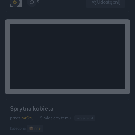
Udostępnij
0
5
Sprytna kobieta
przez
mr0zu
— 5 miesięcy temu
wgrane.pl
Kategoria:
📦
Inne