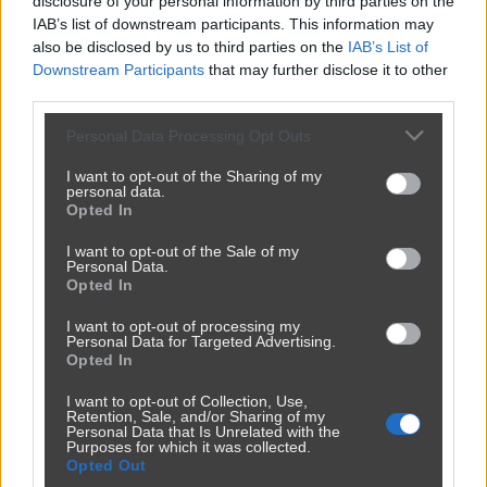
disclosure of your personal information by third parties on the
IAB’s list of downstream participants. This information may
also be disclosed by us to third parties on the
IAB’s List of
Downstream Participants
that may further disclose it to other
third parties.
Personal Data Processing Opt Outs
Tak i co?
I want to opt-out of the Sharing of my
przez
siemas
— 5 miesięcy temu
personal data.
Opted In
Kategoria:
😂
Śmieszne
I want to opt-out of the Sale of my
Personal Data.
Opted In
I want to opt-out of processing my
Personal Data for Targeted Advertising.
Opted In
I want to opt-out of Collection, Use,
Retention, Sale, and/or Sharing of my
Personal Data that Is Unrelated with the
Purposes for which it was collected.
Opted Out