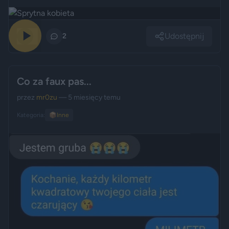
Udostępnij
0
2
Co za faux pas...
przez
mr0zu
— 5 miesięcy temu
Kategoria:
📦
Inne