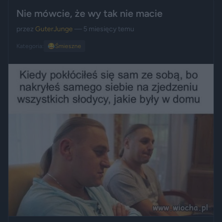
Nie mówcie, że wy tak nie macie
przez
GuterJunge
— 5 miesięcy temu
Kategoria:
😂
Śmieszne