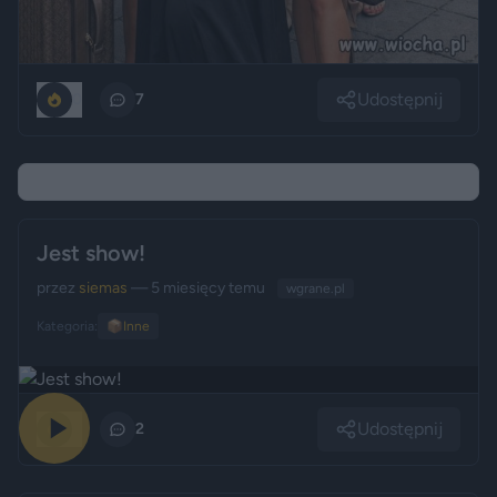
Udostępnij
0
7
Jest show!
przez
siemas
— 5 miesięcy temu
wgrane.pl
Kategoria:
📦
Inne
Udostępnij
0
2