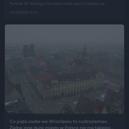
Pomnik 18-letniego Konrada został wystylizowany na
samochód BMW E60 – ma charakterystyczny grill, reflektory,
06.08.2026 10:24
logo marki, a nawet elementy przypominające układ
wydechowy. W ten sposób matka zmarłego chciała
upamiętnić jego motoryzacyjną pasję.
Co piąta osoba we Wrocławiu to cudzoziemiec.
Żadne inne duże miasto w Polsce nie ma takiego