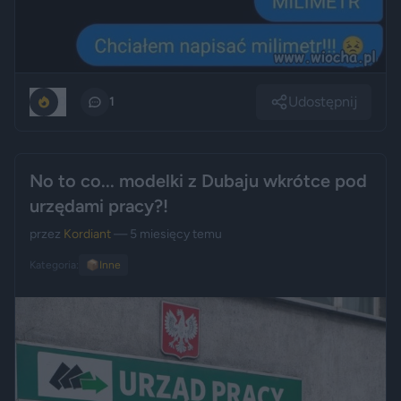
Udostępnij
0
1
No to co... modelki z Dubaju wkrótce pod
urzędami pracy?!
przez
Kordiant
— 5 miesięcy temu
Kategoria:
📦
Inne