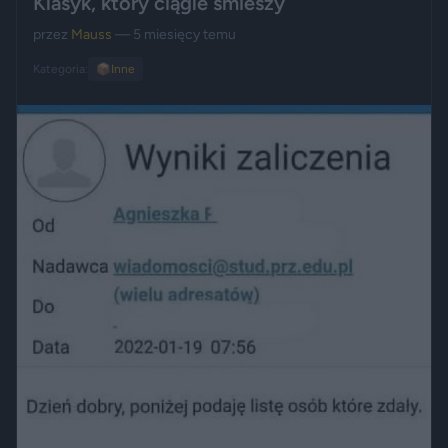
Klasyk, który ciągle śmieszy
przez
Mauss
— 5 miesięcy temu
Kategoria:
📦
Inne