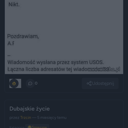
Udostępnij
0
0
Dubajskie życie
przez
Trzcin
— 5 miesięcy temu
Kategoria:
😂
Śmieszne