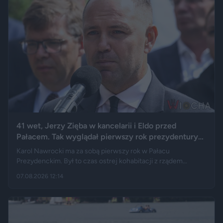
41 wet, Jerzy Zięba w kancelarii i Eldo przed
Pałacem. Tak wyglądał pierwszy rok prezydentury
Karola Nawrockiego
Karol Nawrocki ma za sobą pierwszy rok w Pałacu
Prezydenckim. Był to czas ostrej kohabitacji z rządem
Donalda Tuska, aż 41 wet i licznych sporów o ustawy. Nie
07.08.2026 12:14
brakowało też wydarzeń z zupełnie innej kategorii: w
kancelarii pojawił się Jerzy Zięba, a rocznicę zaprzysiężenia
uświetnił występ rapera, Eldo. Pierwszy rok prezydentury
podsumowują m.in. Fakt, Demagog, „Gazeta Wyborcza” i „Do
Rzeczy”.