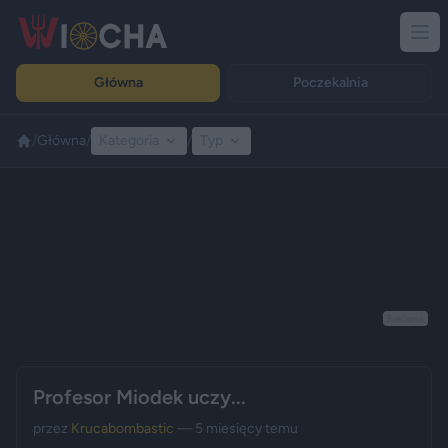
Główna
Poczekalnia
/
Główna
/
Kategoria
/
Typ
Reklama
Profesor Miodek uczy...
przez
Krucabombastic
— 5 miesięcy temu