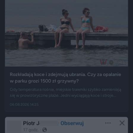
Rozkładają koce i zdejmują ubrania. Czy za opalanie
w parku grozi 1500 zł grzywny?
Gdy temperatura rośnie, miejskie trawniki szybko zamieniają
się w prowizoryczne plaże. Jedni wyciągają koce i stroje
kąpielowe, inni pytają, czy takie widoki w centrum miasta są
06.08.2026 14:25
legalne. Jak opisują Gazeta.pl i „Rzeczpospolita”, samo
opalanie się w miejscu publicznym zwykle nie jest
wykroczeniem. Granica może jednak zostać przekroczona
przez nagość, złamanie regulaminu parku albo zajęcie
trawnika, który nie został przeznaczony do rekreacji.