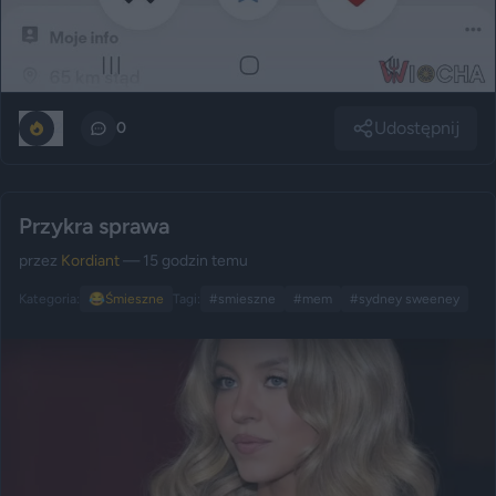
Udostępnij
2
0
Przykra sprawa
przez
Kordiant
— 15 godzin temu
Kategoria:
😂
Śmieszne
Tagi:
#smieszne
#mem
#sydney sweeney