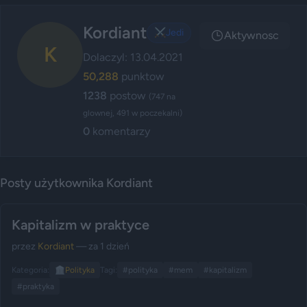
Kordiant
⚔️
Jedi
Aktywnosc
K
Dolaczyl: 13.04.2021
50,288
punktow
1238
postow
(747 na
glownej, 491 w poczekalni)
0
komentarzy
Posty użytkownika Kordiant
Kapitalizm w praktyce
przez
Kordiant
— za 1 dzień
Kategoria:
🏛️
Polityka
Tagi:
#polityka
#mem
#kapitalizm
#praktyka