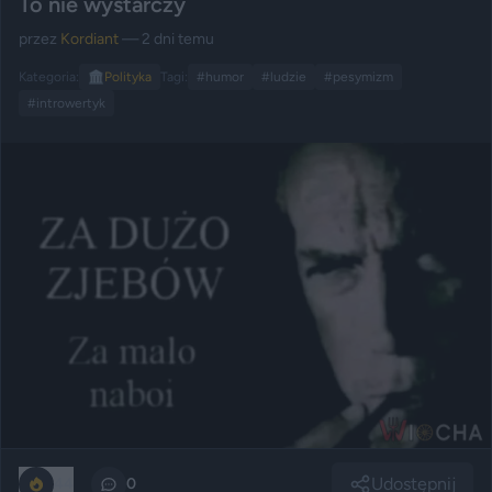
To nie wystarczy
przez
Kordiant
— 2 dni temu
Kategoria:
🏛️
Polityka
Tagi:
#humor
#ludzie
#pesymizm
#introwertyk
Udostępnij
44
0