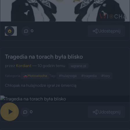
Udostępnij
0
0
Tragedia na torach była blisko
przez
Kordiant
— 10 godzin temu
wgrane.pl
Kategoria:
🚗
Motowiocha
Tagi:
#hulajnoga
#tragedia
#tory
Chłopak na hulajnodze igrał ze śmiercią
Udostępnij
1
0