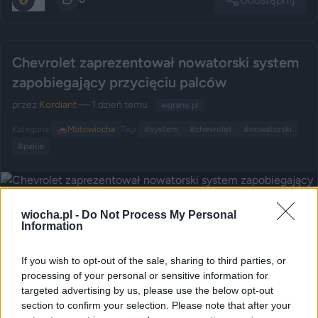
Chevrolet zaprezentował nowatorski system
zapobiegający przycięciu palców
przez
Kordiant
— 1 dzień temu
wgrane.pl
Kategoria:
🚗
Motowiocha
Tagi:
#system
#chevrolet
#nowatorski
#palce
wiocha.pl -
Do Not Process My Personal
Information
Udostępnij
118
0
If you wish to opt-out of the sale, sharing to third parties, or
processing of your personal or sensitive information for
Patelnia patrzy na ciebie jak na id**tę z
targeted advertising by us, please use the below opt-out
section to confirm your selection. Please note that after your
kuchenki