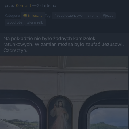
przez
Kordiant
— 3 dni temu
Kategoria:
😂
Śmieszne
Tagi:
#bezpieczeństwo
#ironia
#jezus
#podróże
#kamizelki