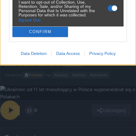
I want to opt-out of Collection, Use,
Retention, Sale, and/or Sharing of my
Personal Data that Is Unrelated with the
Purposes for which it was collected.
Udostępnij
33
0
Opted Out
CONFIRM
Ukrainiec od 11 lat mieszkający w Polsce
Data Deletion
Data Access
Privacy Policy
wypowiedział się o Polakach
przez
Kordiant
— 2 dni temu
wgrane.pl
Kategoria:
🏛️
Polityka
Tagi:
#polacy
#polska
#ukrainiec
Udostępnij
66
0