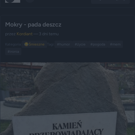
Mokry - pada deszcz
przez
Kordiant
— 3 dni temu
Kategoria:
😂
Śmieszne
Tagi:
#humor
#życie
#pogoda
#mem
#ironia