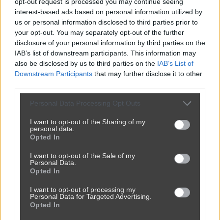
opt-out request is processed you may continue seeing
przez
Kordiant
— 1 dzień temu
interest-based ads based on personal information utilized by
us or personal information disclosed to third parties prior to
Kategoria:
😂
Śmieszne
Tagi:
#życie
#smieszne
#kuchnia
your opt-out. You may separately opt-out of the further
#codzienność
#naczynia
disclosure of your personal information by third parties on the
IAB’s list of downstream participants. This information may
also be disclosed by us to third parties on the
IAB’s List of
Downstream Participants
that may further disclose it to other
third parties.
Personal Data Processing Opt Outs
I want to opt-out of the Sharing of my
personal data.
Opted In
I want to opt-out of the Sale of my
Personal Data.
Opted In
I want to opt-out of processing my
Personal Data for Targeted Advertising.
Opted In