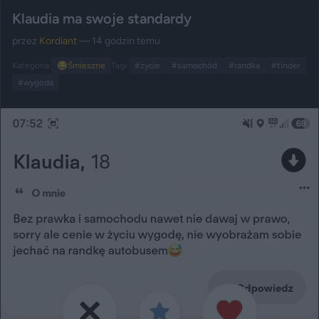
Klaudia ma swoje standardy
przez
Kordiant
— 14 godzin temu
Kategoria:
😂
Śmieszne
Tagi:
#życie
#samochód
#randka
#tinder
#wygoda