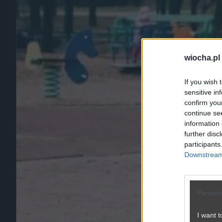
wiocha.pl
If you wish 
sensitive in
confirm you
continue se
information 
further disc
participants
Downstream 
Persona
I want t