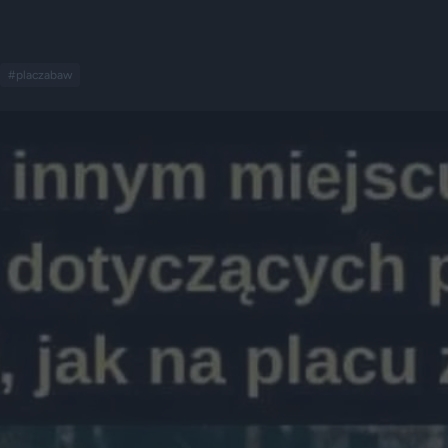
#placzabaw