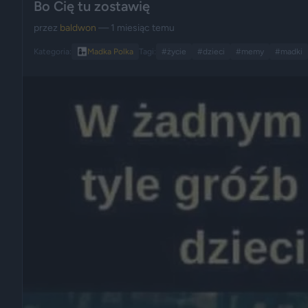
Bo Cię tu zostawię
przez
baldwon
— 1 miesiąc temu
Kategoria:
👩‍👧
Madka Polka
Tagi:
#życie
#dzieci
#memy
#madki