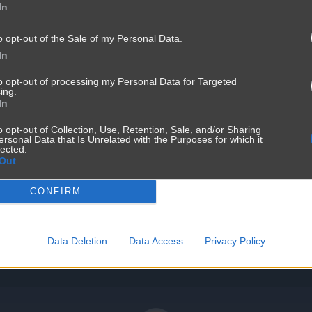
In
o opt-out of the Sale of my Personal Data.
In
to opt-out of processing my Personal Data for Targeted
ing.
In
o opt-out of Collection, Use, Retention, Sale, and/or Sharing
ersonal Data that Is Unrelated with the Purposes for which it
lected.
Out
CONFIRM
ze skeczu myśląc, że to nie o nie chodzi
Data Deletion
Data Access
Privacy Policy