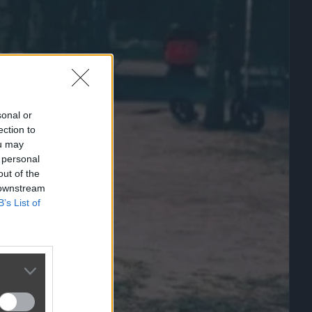
sonal or
ection to
ou may
 personal
out of the
 downstream
B’s List of