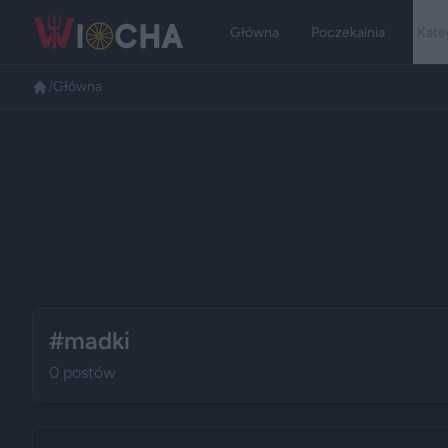
Główna
Poczekalnia
Kate
/
Główna
#madki
0 postów