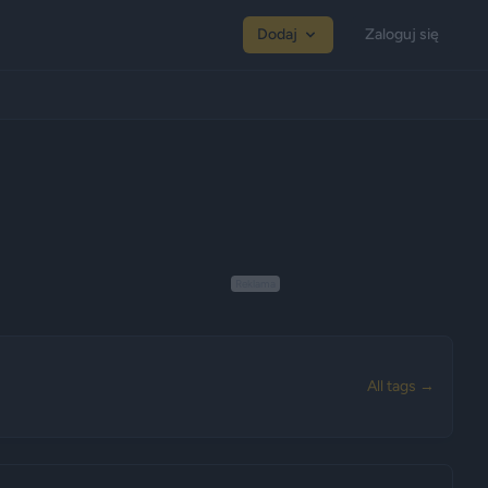
Dodaj
Zaloguj się
Reklama
All tags →