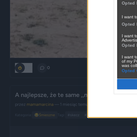
Opted 
I want t
Opted 
I want 
Advertis
Opted 
I want t
of my P
was col
247
0
Opted 
A najlepsze, że te same ,,madki'' śmieją się 
przez
mamamarcina
— 1 miesiąc temu
wgrane.pl
Kategoria:
😂
Śmieszne
Tagi:
#skecz
#madki