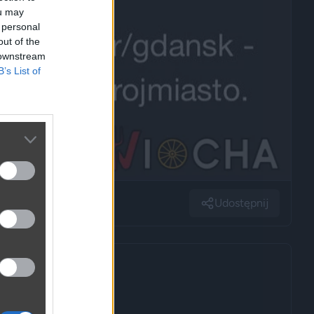
ou may
 personal
out of the
 downstream
B’s List of
Udostępnij