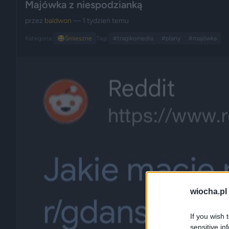
Majówka z niespodzianką
przez
baldwon
— 1 tydzień temu
Kategoria:
😂
Śmieszne
Tagi:
#tragikomedia
#plany
#majówka
wiocha.pl
If you wish 
sensitive in