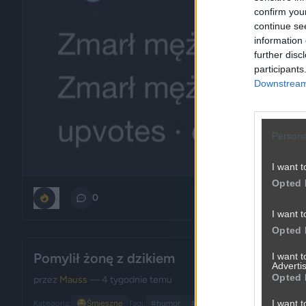
confirm you
continue se
information 
further disc
participants
Downstream 
Persona
I want t
Opted 
1
0
I want t
Opted 
Pomylił żonę z dzikiem
I want 
Advertis
Opted 
przez
Mauss
— 4 tygodnie temu
I want t
Kategoria:
😂
Śmieszne
Tagi:
#humor
#policja
#tragikomedia