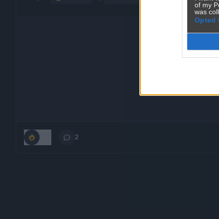
of my P
was col
Opted 
227
2