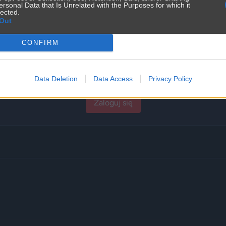
ersonal Data that Is Unrelated with the Purposes for which it
lected.
Out
🔞
CONFIRM
Tresci dla doroslych (18+)
Data Deletion
Data Access
Privacy Policy
Zaloguj się i potwierdź wiek, aby wyświetlić
Zaloguj się