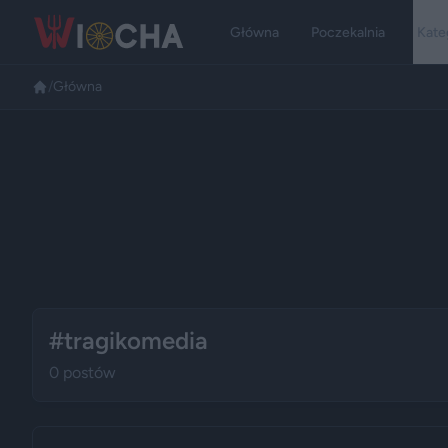
Główna
Poczekalnia
Kate
/
Główna
#tragikomedia
0 postów