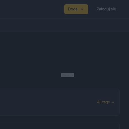
Dodaj
Zaloguj się
Reklama
All tags →