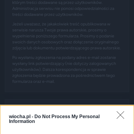
którym treści dodawane są przez użytkowników.
Administracja serwisu nie ponosi odpowiedzialności za
treści dodawane przez użytkowników.
Jeżeli uważasz, że jakakolwiek treść opublikowana w
serwisie narusza Twoje prawa autorskie, prosimy o
wypełnienie poniższego formularza. Prosimy o podanie
swoich danych osobowych oraz dołączenie oryginalnego
zdjęcia lub dokumentu potwierdzającego prawa autorskie.
Po wysłaniu zgłoszenia na podany adres e-mail zostanie
wysłany link potwierdzający (nie dotyczy zalogowanych
użytkowników). Dalsza korespondencja w sprawie
zgłoszenia będzie prowadzona za pośrednictwem tego
formularza oraz e-mail.
Zgłoszenie dotyczy poniższego absurdu:
wiocha.pl -
Do Not Process My Personal
Information
Pyszny baton proteinowy