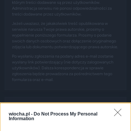
którym treści dodawane są przez użytkowników.
Administracja serwisu nie ponosi odpowiedzialności za
treści dodawane przez użytkowników.
Jeżeli uważasz, że jakakolwiek treść opublikowana w
serwisie narusza Twoje prawa autorskie, prosimy o
wypełnienie poniższego formularza. Prosimy o podanie
swoich danych osobowych oraz dołączenie oryginalnego
zdjęcia lub dokumentu potwierdzającego prawa autorskie.
Po wysłaniu zgłoszenia na podany adres e-mail zostanie
wysłany link potwierdzający (nie dotyczy zalogowanych
użytkowników). Dalsza korespondencja w sprawie
zgłoszenia będzie prowadzona za pośrednictwem tego
formularza oraz e-mail.
Zgłoszenie dotyczy poniższego absurdu:
wiocha.pl -
Do Not Process My Personal
Information
Nadal widno!!!