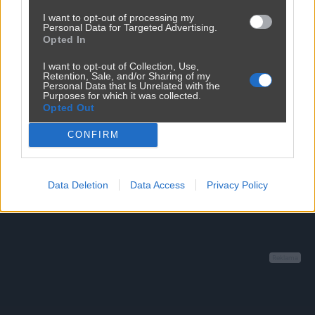
Dolaczone materialy:
I want to opt-out of processing my
Personal Data for Targeted Advertising.
Opted In
Maks. 10MB. Dozwolone formaty: JPG, PNG, GIF, WebP, PDF
I want to opt-out of Collection, Use,
Retention, Sale, and/or Sharing of my
Personal Data that Is Unrelated with the
Purposes for which it was collected.
Zapisz zgłoszenie
Opted Out
CONFIRM
Data Deletion
Data Access
Privacy Policy
Reklama