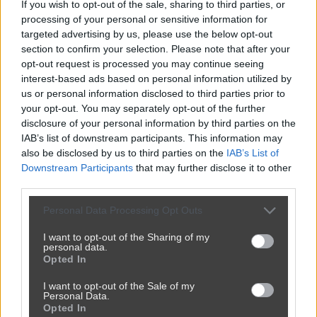
psikusa
If you wish to opt-out of the sale, sharing to third parties, or
ID: 1868842 | Opublikowany: 2026-
processing of your personal or sensitive information for
07-06 23:38
targeted advertising by us, please use the below opt-out
section to confirm your selection. Please note that after your
opt-out request is processed you may continue seeing
interest-based ads based on personal information utilized by
us or personal information disclosed to third parties prior to
your opt-out. You may separately opt-out of the further
Wypełnij zgłoszenie:
disclosure of your personal information by third parties on the
IAB’s list of downstream participants. This information may
Adres e-mail *
also be disclosed by us to third parties on the
IAB’s List of
Downstream Participants
that may further disclose it to other
third parties.
Treść zgłoszenia *
Personal Data Processing Opt Outs
I want to opt-out of the Sharing of my
personal data.
Opted In
I want to opt-out of the Sale of my
Personal Data.
Opted In