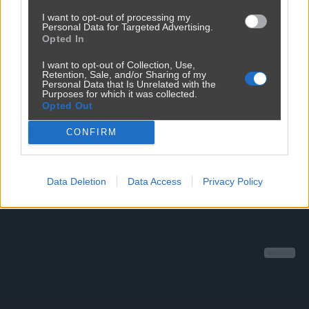
Dolaczone materialy:
I want to opt-out of processing my
Personal Data for Targeted Advertising.
Opted In
Maks. 10MB. Dozwolone formaty: JPG, PNG, GIF, WebP, PDF
I want to opt-out of Collection, Use,
Retention, Sale, and/or Sharing of my
Personal Data that Is Unrelated with the
Purposes for which it was collected.
Zapisz zgłoszenie
Opted Out
CONFIRM
Data Deletion
Data Access
Privacy Policy
Reklama