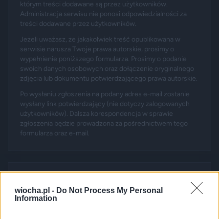
którym treści dodawane są przez użytkowników.
Administracja serwisu nie ponosi odpowiedzialności za
treści dodawane przez użytkowników.
Jeżeli uważasz, że jakakolwiek treść opublikowana w
serwisie narusza Twoje prawa autorskie, prosimy o
wypełnienie poniższego formularza. Prosimy o podanie
swoich danych osobowych oraz dołączenie oryginalnego
zdjęcia lub dokumentu potwierdzającego prawa autorskie.
Po wysłaniu zgłoszenia na podany adres e-mail zostanie
wysłany link potwierdzający (nie dotyczy zalogowanych
użytkowników). Dalsza korespondencja w sprawie
zgłoszenia będzie prowadzona za pośrednictwem tego
formularza oraz e-mail.
Zgłoszenie dotyczy poniższego absurdu:
wiocha.pl -
Do Not Process My Personal
Information
Wiatr spłatał turystce niezłego