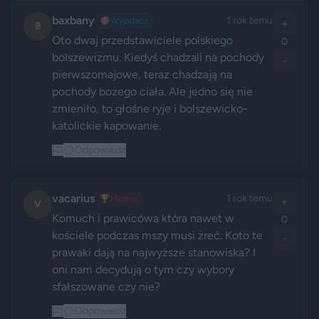
baxbany
1 rok temu
🎯
Wyjadacz
+
B
Oto dwaj przedstawiciele polskiego 
0
bolszewizmu. Kiedyś chadzali na pochody 
-
pierwszomajowe, teraz chadzają na 
pochody bożego ciała. Ale jedno się nie 
zmieniło, to głośne ryje i bolszewicko-
katolickie kapowanie.
Odpowiedz
vacarius
1 rok temu
🏆
Master
+
V
Komuch i prawicówa która nawet w 
0
kościele podczas mszy musi żreć. Koto te 
-
prawaki dają na najwyższe stanowiska? I 
oni nam decydują o tym czy wybory 
sfałszowane czy nie? 
Odpowiedz