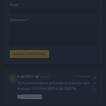
Email *
Komentarz *
DODAJ KOMENTARZ
krak0805
1 rok temu
🌟
Padawan
+
K
To ilu komunistow pisowskich jeszcze tam 
0
zostało??????&#128514;&#128514;
-
Odpowiedz