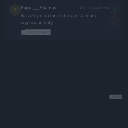
Papus___Adamus
2 miesiące temu
+
P
Nasrałbym do tanich bótuw.. Ja mam 
-2
wypasione bóty 
-
Odpowiedz
Reklama