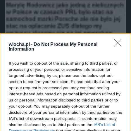
wiocha.pl -
Do Not Process My Personal
Information
We łbach im się pomieszało
If you wish to opt-out of the sale, sharing to third parties, or
processing of your personal or sensitive information for
3853
18
Polityka
targeted advertising by us, please use the below opt-out
section to confirm your selection. Please note that after your
opt-out request is processed you may continue seeing
interest-based ads based on personal information utilized by
us or personal information disclosed to third parties prior to
your opt-out. You may separately opt-out of the further
disclosure of your personal information by third parties on the
IAB’s list of downstream participants. This information may
also be disclosed by us to third parties on the
IAB’s List of
Downstream Participants
that may further disclose it to other