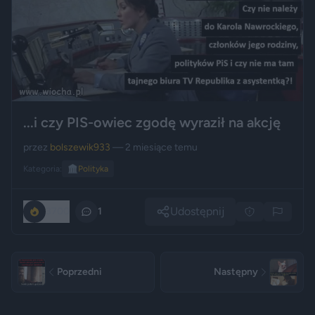
...i czy PIS-owiec zgodę wyraził na akcję
przez
bolszewik933
— 2 miesiące temu
Kategoria:
🏛️
Polityka
Udostępnij
3700
1
Poprzedni
Następny