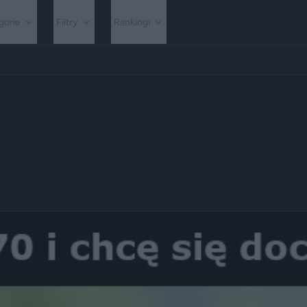
gorie
Filtry
Rankingi