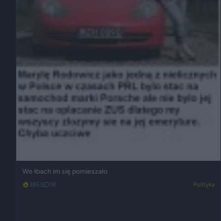
We łbach im się pomieszało
3853
18
Polityka