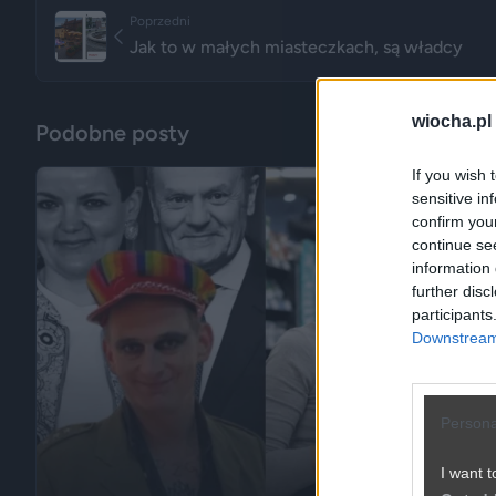
Poprzedni
Jak to w małych miasteczkach, są władcy
wiocha.pl
Podobne posty
If you wish 
sensitive in
confirm you
continue se
information 
further disc
participants
Downstream 
Persona
I want t