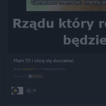
Mam 70 i chcę się doczekać.
przez
adamir11
— 11 miesięcy temu
Kategoria:
🏛️
Polityka
20
15