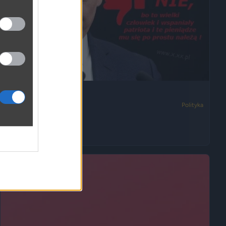
Tak tylko pytam,
3862
3
Polityka