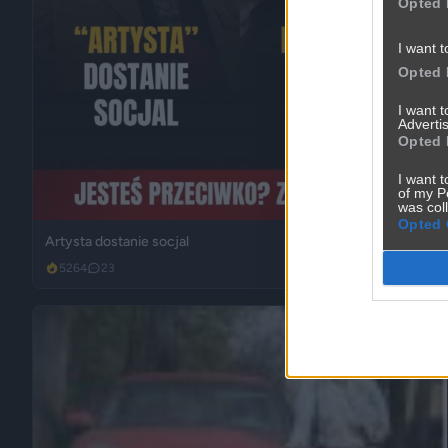
Opted 
I want t
Opted 
I want 
Advertis
Opted 
I want t
of my P
was col
Opted 
Artysta dostanie socjal
5264
23
Polityka