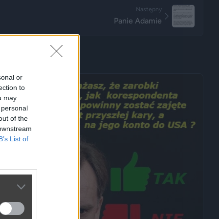
Następny
Panie Adamie
sonal or
ection to
ou may
 personal
out of the
 downstream
B’s List of