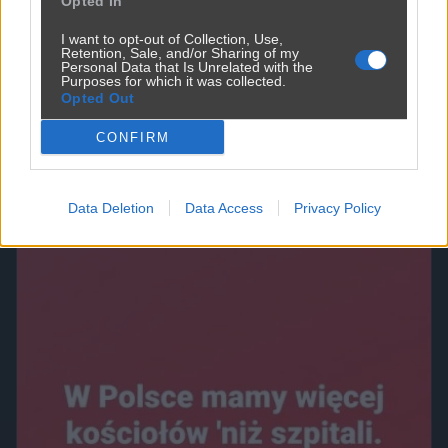
Opted In
I want to opt-out of Collection, Use,
Retention, Sale, and/or Sharing of my
Personal Data that Is Unrelated with the
Purposes for which it was collected.
Opted Out
...i czy PIS-owiec zgodę wyraził na akcję
CONFIRM
3700
1
Polityka
Data Deletion
Data Access
Privacy Policy