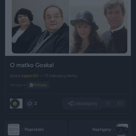
O matko Goska!
przez
kapec60
— 11 miesięcy temu
Kategoria:
🏛️
Polityka
Udostępnij
0
2
Poprzedni
Następny