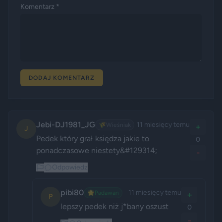
Komentarz *
DODAJ KOMENTARZ
Jebi-DJ1981_JG
11 miesięcy temu
🌾
Wieśniak
+
J
Pedek który grał księdza jakie to 
0
ponadczasowe niestety&#129314;
-
Odpowiedz
pibi80
11 miesięcy temu
🌟
Padawan
+
P
lepszy pedek niż j*bany oszust
0
-