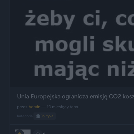
Unia Europejska ogranicza emisję CO2 kos
przez
Admin
— 10 miesięcy temu
Kategoria:
🏛️
Polityka