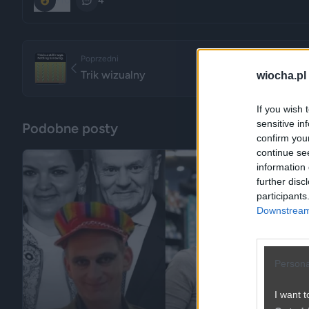
-10
4
Poprzedni
Trik wizualny
wiocha.pl
If you wish 
sensitive in
Podobne posty
confirm you
continue se
information 
further disc
participants
Downstream 
Persona
I want t