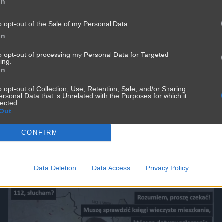
In
...z tym się muszę zgodzić...
o opt-out of the Sale of my Personal Data.
4032
7
Polityka
In
to opt-out of processing my Personal Data for Targeted
ing.
In
o opt-out of Collection, Use, Retention, Sale, and/or Sharing
ersonal Data that Is Unrelated with the Purposes for which it
lected.
Out
CONFIRM
Data Deletion
Data Access
Privacy Policy