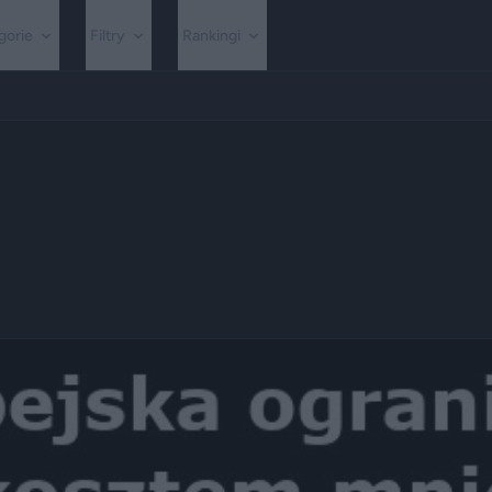
gorie
Filtry
Rankingi