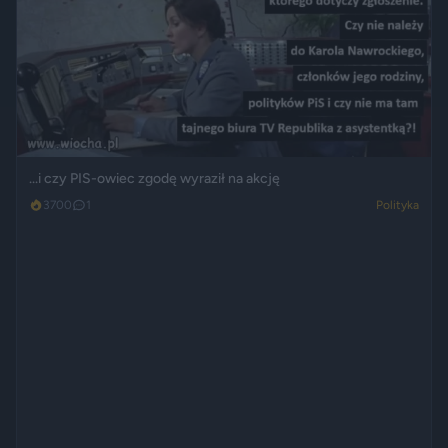
...i czy PIS-owiec zgodę wyraził na akcję
3700
1
Polityka