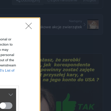
Udostępnij
Zglos naruszenie
Zglos
Następny
Wioskowe akcje zwierzątek
sonal or
ection to
ou may
 personal
out of the
 downstream
B’s List of