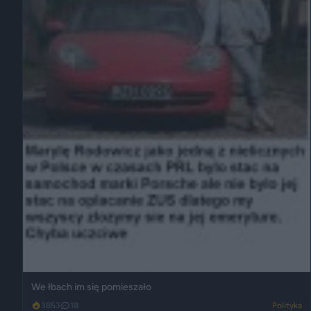
We łbach im się pomieszało
3853
18
Polityka