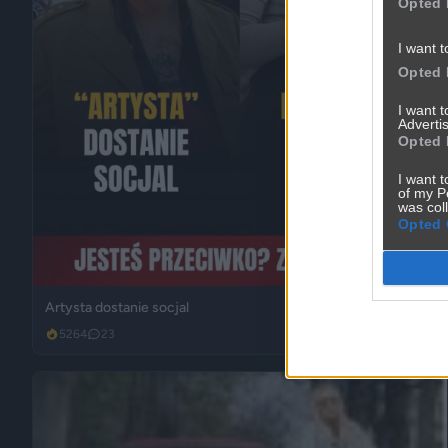
Opted 
I want t
Opted 
I want 
Advertis
Opted 
I want t
of my P
was col
Opted 
Artysta dostanie socjal
5264
23
Polityka