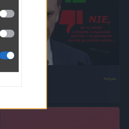
Tak tylko pytam,
3862
3
Polityka