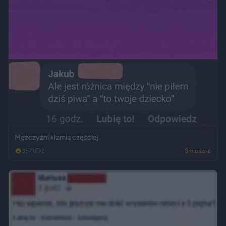
Mężczyźni kłamią częśćiej
3571
2
Śmieszne