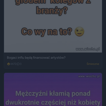
Bogaci influ będą finansować artystów?
4472
3
Śmieszne