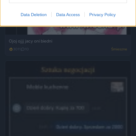
Data Deletion
Data Access
Privacy Policy
Ojoj ojjj jacy oni biedni
3011
10
Śmieszne