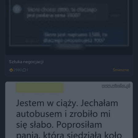
Sztuka negocjacji
2980
1
Śmieszne