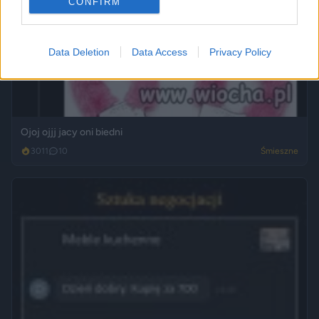
CONFIRM
Data Deletion
Data Access
Privacy Policy
Ojoj ojjj jacy oni biedni
3011
10
Śmieszne