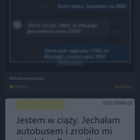
Sztuka negocjacji
2980
1
Śmieszne