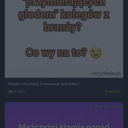
Bogaci influ będą finansować artystów?
4472
3
Śmieszne