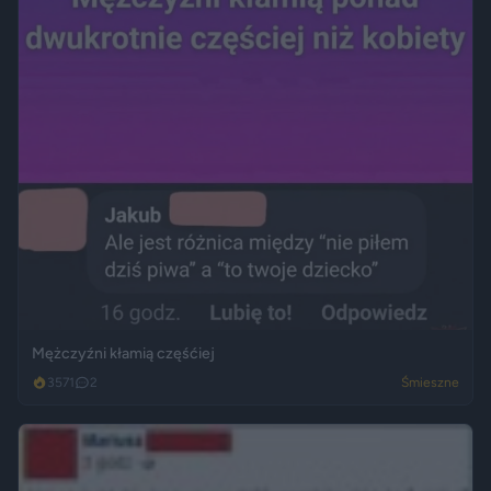
Mężczyźni kłamią częśćiej
3571
2
Śmieszne