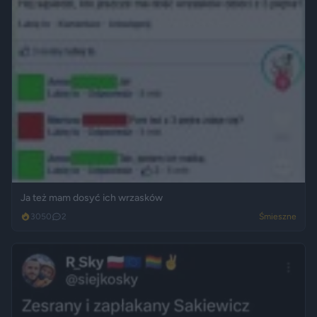
Ja też mam dosyć ich wrzasków
3050
2
Śmieszne