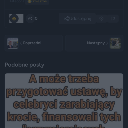
Kategoria:
😂
Śmieszne
Udostępnij
50
0
Poprzedni
Następny
Podobne posty