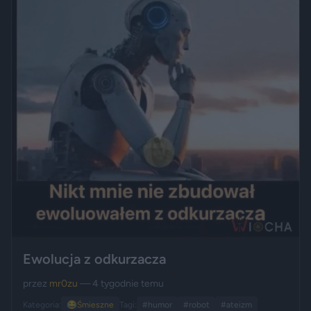
Ewolucja z odkurzacza
przez
mr0zu
— 4 tygodnie temu
Kategoria:
😂
Śmieszne
Tagi:
#humor
#robot
#ateizm