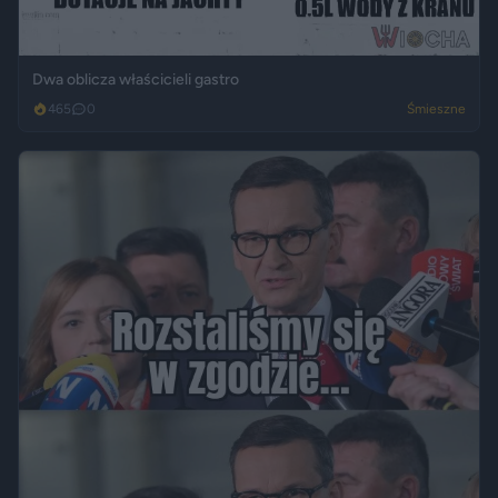
Dwa oblicza właścicieli gastro
465
0
Śmieszne