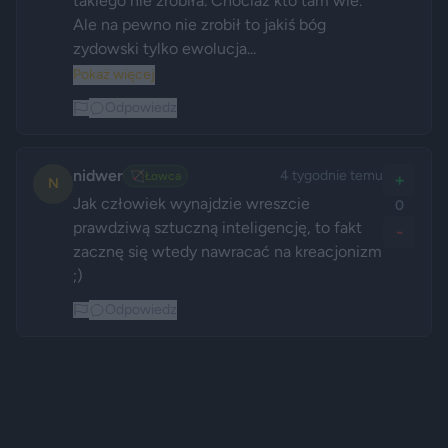
takiego nie zrobiła. Chociaż kto tam wie. 
Ale na pewno nie zrobił to jakiś bóg 
zydowski tylko ewolucja...
Pokaż więcej
Odpowiedz
nidwer
4 tygodnie temu
🏹
Łowca
+
N
Jak człowiek wynajdzie wreszcie  
0
prawdziwą sztuczną inteligencję, to fakt 
-
zacznę się wtedy nawracać na kreacjonizm 
;)
Odpowiedz