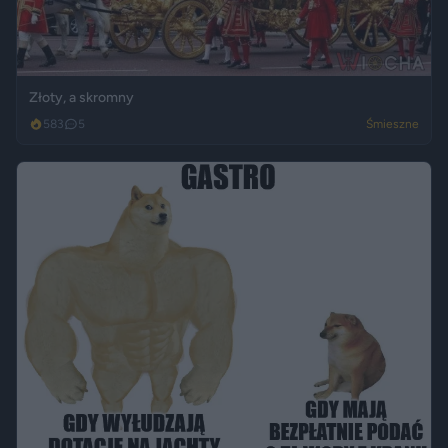
Złoty, a skromny
583
5
Śmieszne