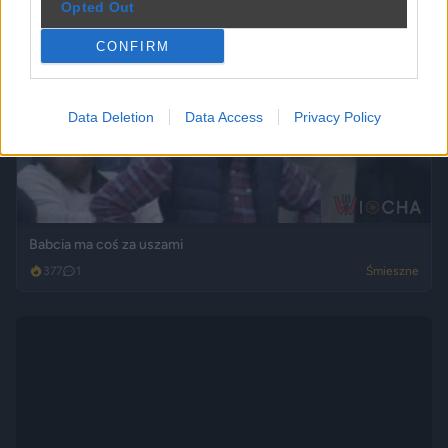
Opted Out
CONFIRM
Data Deletion
Data Access
Privacy Policy
Babcia ma coś za uszami
377
1
Śmieszne