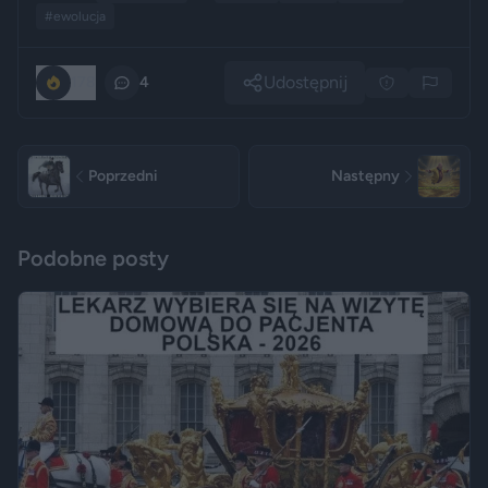
#ewolucja
Udostępnij
178
4
Poprzedni
Następny
Podobne posty