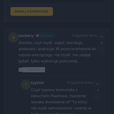
DODAJ KOMENTARZ
baxbany
4 tygodnie temu
🎯
Wyjadacz
+
B
Ateista, czyli myśli. wątpi, rewiduje, 
9
podważa i analizuje. W przeciwieństwie do 
-
robota wierzącego, nie myśli, nie zadaje 
pytań, tylko wykonuje polecenia.
Odpowiedz
typhon
4 tygodnie temu
+
T
Czyli typowy komunista z 
-5
odruchem Pawłowa, marzenie 
-
lewaka stworzenie id**ty który 
nie myśli samodzielnie i wierzy w 