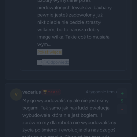
bzdury wymyślane przez  
niedowalonych lewaków. baxbany  
pewnie jesteś zadowolony już 
nikt ciebie nie bedzie straszył 
wilkiem, bo to narusza dobry 
image wilka. Takie coś to musiała 
wym...
Pokaż więcej
Odpowiedz
vacarius
4 tygodnie temu
🏆
Master
+
V
My go wybudowaliśmy ale nie jesteśmy 
5
bogami. Tak samo jak nas ludzi ewolucja 
-
wybudowała która nie jest bogiem.  I 
zarówno my dla robota nie wybudowaliśmy 
życia po śmierci i ewolucjia dla nas czegoś 