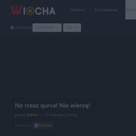
Główna
Poczekalnia
Kate
/
Główna
/
Kategoria
/
Typ
No rzesz qurva! Nie wierzę!
przez
Admin
— 11 miesięcy temu
Kategoria:
🏛️
Polityka