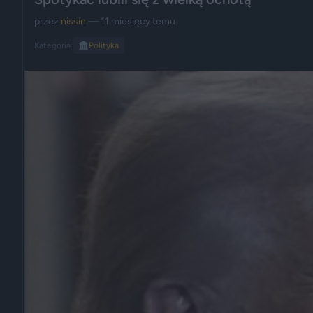
przez
nissin
— 11 miesięcy temu
Kategoria:
🏛️
Polityka