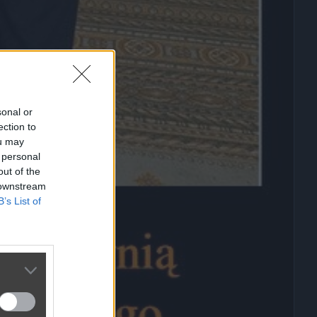
sonal or
ection to
ou may
 personal
out of the
 downstream
B’s List of