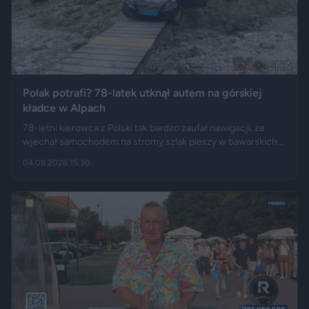
Polak potrafi? 78-latek utknął autem na górskiej
kładce w Alpach
78-letni kierowca z Polski tak bardzo zaufał nawigacji, że
wjechał samochodem na stromy szlak pieszy w bawarskich
Alpach. Jego Volvo pokonało trasę, którą – zdaniem
04.08.2026 15:30
miejscowych służb – trudno byłoby przejechać nawet
ciągnikiem. Podróż zakończyła się dopiero na drewnianej
kładce, na której auto zawisło podwoziem.