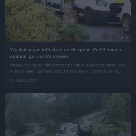
Wysłali bagaż InPostem do Hiszpanii. Po 53 dniach
odebrali go… w Warszawie
Wakacyjny bagaż miał dotrzeć na Minorkę jeszcze przed jego
właścicielami. Zamiast tego, namiot, kajak i ubrania utknęły w
hiszpańskim centrum logistycznym, a przesyłka wróciła do
05.08.2026 13:11
Polski długo po zakończeniu urlopu. Historię opisały m.in.
"Wyborcza", Bankier, a nagranie z finału tej podróży szybko
rozeszło się na portalu X.