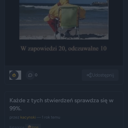
Udostępnij
0
0
Każde z tych stwierdzeń sprawdza się w
99%.
przez
kacynski
— 1 rok temu
Kategoria:
📦
Inne