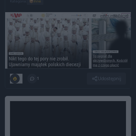
Kategoria:
📦
Inne
Udostępnij
0
1