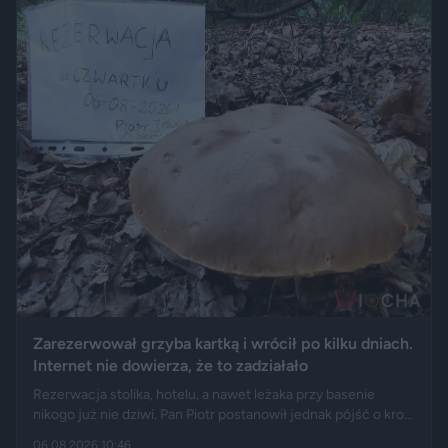
Zarezerwował grzyba kartką i wrócił po kilku dniach.
Internet nie dowierza, że to zadziałało
Rezerwacja stolika, hotelu, a nawet leżaka przy basenie
nikogo już nie dziwi. Pan Piotr postanowił jednak pójść o krok
dalej i „zarezerwował” grzyba rosnącego w lesie. Jak opisuje
06.08.2026 10:46