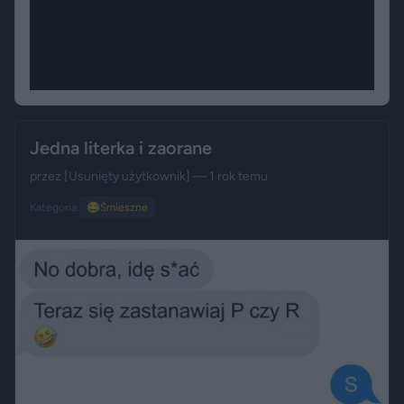
Jedna literka i zaorane
przez
[Usunięty użytkownik]
— 1 rok temu
Kategoria:
😂
Śmieszne