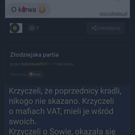
Udostępnij
0
1
Złodziejska partia
przez
bolszewik933
— 1 rok temu
Kategoria:
📦
Inne