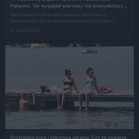
Pałacem. Tak wyglądał pierwszy rok prezydentury
Karola Nawrockiego
Karol Nawrocki ma za sobą pierwszy rok w Pałacu
Prezydenckim. Był to czas ostrej kohabitacji z rządem
Donalda Tuska, aż 41 wet i licznych sporów o ustawy. Nie
07.08.2026 12:14
brakowało też wydarzeń z zupełnie innej kategorii: w
kancelarii pojawił się Jerzy Zięba, a rocznicę zaprzysiężenia
uświetnił występ rapera, Eldo. Pierwszy rok prezydentury
podsumowują m.in. Fakt, Demagog, „Gazeta Wyborcza” i „Do
Rzeczy”.
Rozkładają koce i zdejmują ubrania. Czy za opalanie