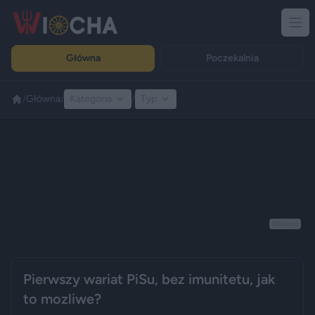
Główna
Poczekalnia
/
Główna
/
Kategoria
/
Typ
Reklama
Pierwszy wariat PiSu, bez imunitetu, jak
to mozliwe?