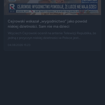
Cejrowski wskazał „wygodnictwo” jako powód
niskiej dzietności. Sam nie ma dzieci
Wojciech Cejrowski ocenił na antenie Telewizji Republika, że
jedną z przyczyn niskiej dzietności w Polsce jest
„wygodnictwo” młodych ludzi, którzy wolą karierę, rozrywkę i
04.08.2026 15:23
psa niż obowiązki związane z wychowaniem dziecka.
Tygodnik "Do Rzeczy" opisuje jego słowa jako ostrą diagnozę,
natomiast portal "Jastrząb Post" zwraca uwagę, że sam
podróżnik nie ma potomstwa. Badania pokazują jednak, że
decyzje dotyczące rodzicielstwa są znacznie bardziej
skomplikowane.