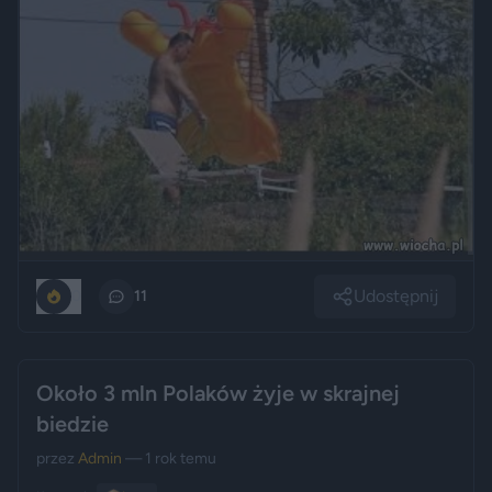
Udostępnij
0
11
Około 3 mln Polaków żyje w skrajnej
biedzie
przez
Admin
— 1 rok temu