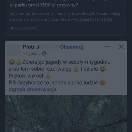
w parku grozi 1500 zł grzywny?
Gdy temperatura rośnie, miejskie trawniki szybko zamieniają
się w prowizoryczne plaże. Jedni wyciągają koce i stroje
kąpielowe, inni pytają, czy takie widoki w centrum miasta są
06.08.2026 14:25
legalne. Jak opisują Gazeta.pl i „Rzeczpospolita”, samo
opalanie się w miejscu publicznym zwykle nie jest
wykroczeniem. Granica może jednak zostać przekroczona
przez nagość, złamanie regulaminu parku albo zajęcie
trawnika, który nie został przeznaczony do rekreacji.