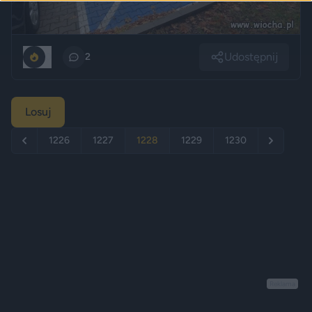
Udostępnij
0
2
Losuj
1226
1227
1228
1229
1230
Reklama