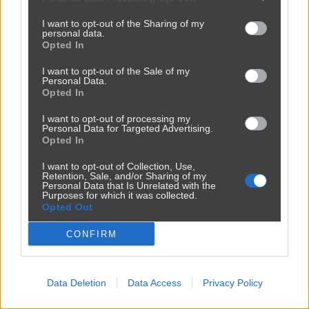
Udostępnij
0
2
I want to opt-out of the Sharing of my
personal data.
Opted In
I want to opt-out of the Sale of my
Personal Data.
Opted In
I bądź tu zdrowy w chorym kraju...
I want to opt-out of processing my
Personal Data for Targeted Advertising.
przez
szatano999
— 1 rok temu
Opted In
Kategoria:
🚗
Motowiocha
I want to opt-out of Collection, Use,
Retention, Sale, and/or Sharing of my
Personal Data that Is Unrelated with the
Purposes for which it was collected.
Opted Out
CONFIRM
Data Deletion
Data Access
Privacy Policy