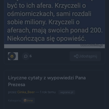
Udostępnij
0
6
Liryczne cytaty z wypowiedzi Pana
Prezesa
przez
Ginka_Beer
— 1 rok temu
wgrane.pl
Kategoria:
📦
Inne