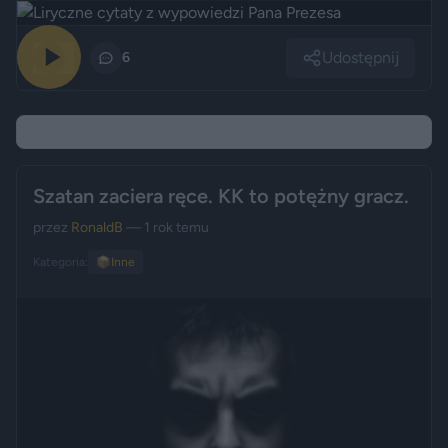
Udostępnij
0
6
Szatan zaciera ręce. KK to potężny gracz.
przez
RonaldB
— 1 rok temu
Kategoria:
📦
Inne