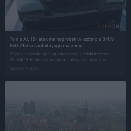
To nie AI. 18-latek ma nagrobek w kształcie BMW
E60. Matka spełniła jego marzenie
Zdjęcia niezwykłego nagrobka obiegają polski Internet.
Pomnik 18-letniego Konrada został wystylizowany na
samochód BMW E60 – ma charakterystyczny grill, reflektory,
06.08.2026 10:24
logo marki, a nawet elementy przypominające układ
wydechowy. W ten sposób matka zmarłego chciała
upamiętnić jego motoryzacyjną pasję.