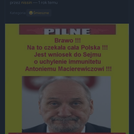
przez
nissin
— 1 rok temu
Kategoria:
😂
Śmieszne