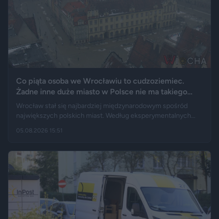
Co piąta osoba we Wrocławiu to cudzoziemiec.
Żadne inne duże miasto w Polsce nie ma takiego
wyniku
Wrocław stał się najbardziej międzynarodowym spośród
największych polskich miast. Według eksperymentalnych
danych GUS cudzoziemcy stanowią 19,5 proc. osób
05.08.2026 15:51
przebywających w stolicy Dolnego Śląska. Informacja
wywołała gorącą dyskusję w mediach społecznościowych —
od głosów o rozwoju miasta, po komentarze wieszczące
koniec świata, jaki znamy.