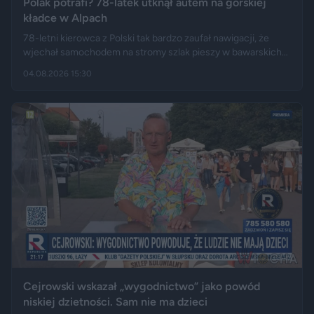
Polak potrafi? 78-latek utknął autem na górskiej
kładce w Alpach
78-letni kierowca z Polski tak bardzo zaufał nawigacji, że
wjechał samochodem na stromy szlak pieszy w bawarskich
Alpach. Jego Volvo pokonało trasę, którą – zdaniem
04.08.2026 15:30
miejscowych służb – trudno byłoby przejechać nawet
ciągnikiem. Podróż zakończyła się dopiero na drewnianej
kładce, na której auto zawisło podwoziem.
Cejrowski wskazał „wygodnictwo” jako powód
niskiej dzietności. Sam nie ma dzieci