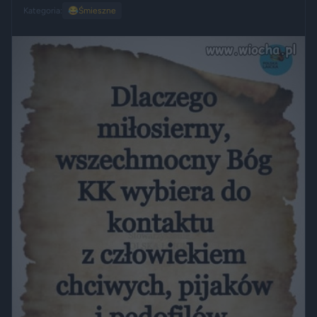
Kategoria:
😂
Śmieszne