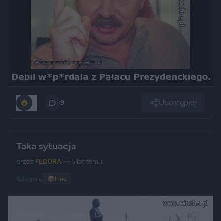
Udostępnij
0
9
Taka sytuacja
przez
FED0RA
— 5 lat temu
Kategoria:
📦
Inne