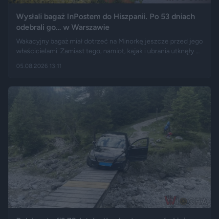
Wysłali bagaż InPostem do Hiszpanii. Po 53 dniach
odebrali go… w Warszawie
Wakacyjny bagaż miał dotrzeć na Minorkę jeszcze przed jego
właścicielami. Zamiast tego, namiot, kajak i ubrania utknęły w
hiszpańskim centrum logistycznym, a przesyłka wróciła do
05.08.2026 13:11
Polski długo po zakończeniu urlopu. Historię opisały m.in.
"Wyborcza", Bankier, a nagranie z finału tej podróży szybko
rozeszło się na portalu X.