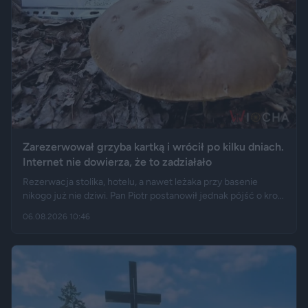
Zarezerwował grzyba kartką i wrócił po kilku dniach.
Internet nie dowierza, że to zadziałało
Rezerwacja stolika, hotelu, a nawet leżaka przy basenie
nikogo już nie dziwi. Pan Piotr postanowił jednak pójść o krok
dalej i „zarezerwował” grzyba rosnącego w lesie. Jak opisuje
06.08.2026 10:46
„Fakt”, po kilku dniach wrócił w to samo miejsce i odkrył, że
eksperyment zakończył się sukcesem.