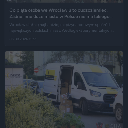
Co piąta osoba we Wrocławiu to cudzoziemiec.
Żadne inne duże miasto w Polsce nie ma takiego
wyniku
Wrocław stał się najbardziej międzynarodowym spośród
największych polskich miast. Według eksperymentalnych
danych GUS cudzoziemcy stanowią 19,5 proc. osób
05.08.2026 15:51
przebywających w stolicy Dolnego Śląska. Informacja
wywołała gorącą dyskusję w mediach społecznościowych —
od głosów o rozwoju miasta, po komentarze wieszczące
koniec świata, jaki znamy.