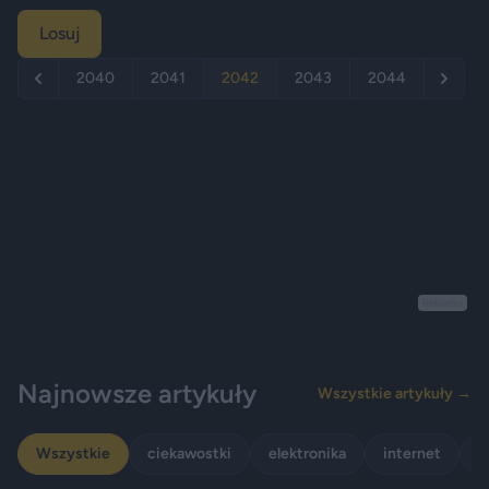
Losuj
2040
2041
2042
2043
2044
Reklama
Najnowsze artykuły
Wszystkie artykuły →
Wszystkie
ciekawostki
elektronika
internet
p