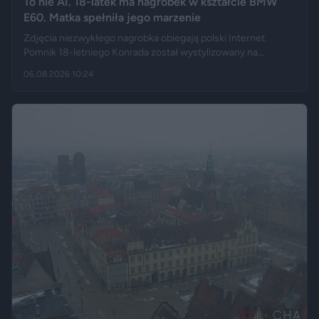
To nie AI. 18-latek ma nagrobek w kształcie BMW
E60. Matka spełniła jego marzenie
Zdjęcia niezwykłego nagrobka obiegają polski Internet.
Pomnik 18-letniego Konrada został wystylizowany na
samochód BMW E60 – ma charakterystyczny grill, reflektory,
06.08.2026 10:24
logo marki, a nawet elementy przypominające układ
wydechowy. W ten sposób matka zmarłego chciała
upamiętnić jego motoryzacyjną pasję.