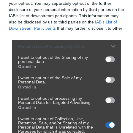
your opt-out. You may separately opt-out of the further
disclosure of your personal information by third parties on the
IAB’s list of downstream participants. This information may
also be disclosed by us to third parties on the
IAB’s List of
Downstream Participants
that may further disclose it to other
third parties.
Personal Data Processing Opt Outs
I want to opt-out of the Sharing of my
personal data.
Opted In
Udostępnij
0
2
I want to opt-out of the Sale of my
Personal Data.
Opted In
I want to opt-out of processing my
Personal Data for Targeted Advertising.
Opted In
Nie da się temu
I want to opt-out of Collection, Use,
przez
TYGRYS-1984
— 1 rok temu
Retention, Sale, and/or Sharing of my
Personal Data that Is Unrelated with the
Kategoria:
🏛️
Polityka
Purposes for which it was collected.