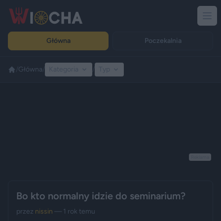
Główna
Poczekalnia
/
Główna
/
Kategoria
/
Typ
Reklama
Bo kto normalny idzie do seminarium?
przez
nissin
— 1 rok temu