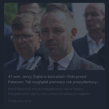
41 wet, Jerzy Zięba w kancelarii i Eldo przed
Pałacem. Tak wyglądał pierwszy rok prezydentury
Karola Nawrockiego
Karol Nawrocki ma za sobą pierwszy rok w Pałacu
Prezydenckim. Był to czas ostrej kohabitacji z rządem
Donalda Tuska, aż 41 wet i licznych sporów o ustawy. Nie
07.08.2026 12:14
brakowało też wydarzeń z zupełnie innej kategorii: w
kancelarii pojawił się Jerzy Zięba, a rocznicę zaprzysiężenia