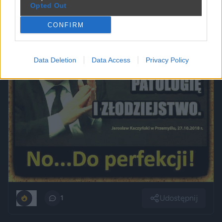
Opted Out
CONFIRM
Data Deletion
Data Access
Privacy Policy
Udostępnij
0
1