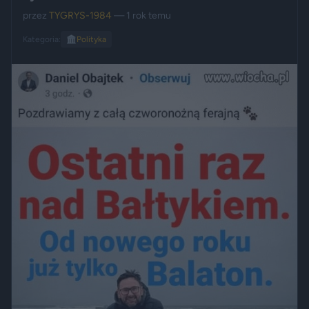
przez
TYGRYS-1984
— 1 rok temu
Kategoria:
🏛️
Polityka