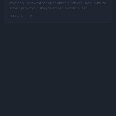
Wojciech Cejrowski ocenił na antenie Telewizji Republika, że
jedną z przyczyn niskiej dzietności w Polsce jest
„wygodnictwo” młodych ludzi, którzy wolą karierę, rozrywkę i
04.08.2026 15:23
psa niż obowiązki związane z wychowaniem dziecka.
Tygodnik "Do Rzeczy" opisuje jego słowa jako ostrą diagnozę,
natomiast portal "Jastrząb Post" zwraca uwagę, że sam
podróżnik nie ma potomstwa. Badania pokazują jednak, że
decyzje dotyczące rodzicielstwa są znacznie bardziej
skomplikowane.