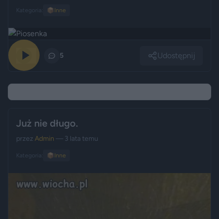
Kategoria:
📦
Inne
Udostępnij
0
5
Już nie długo.
przez
Admin
— 3 lata temu
Kategoria:
📦
Inne