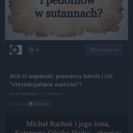
Udostępnij
0
4
Ach ci wspaniali, prawaccy katole i ich
"chrześcijańskie wartości"!
przez
kacynski
— 1 rok temu
Kategoria:
😂
Śmieszne