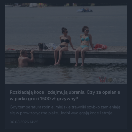
uświetnił występ rapera, Eldo. Pierwszy rok prezydentury
podsumowują m.in. Fakt, Demagog, „Gazeta Wyborcza” i „Do
Rzeczy”.
Rozkładają koce i zdejmują ubrania. Czy za opalanie
w parku grozi 1500 zł grzywny?
Gdy temperatura rośnie, miejskie trawniki szybko zamieniają
się w prowizoryczne plaże. Jedni wyciągają koce i stroje
kąpielowe, inni pytają, czy takie widoki w centrum miasta są
06.08.2026 14:25
legalne. Jak opisują Gazeta.pl i „Rzeczpospolita”, samo
opalanie się w miejscu publicznym zwykle nie jest