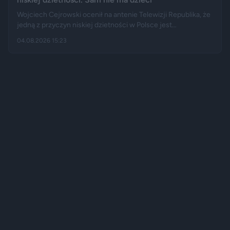
Wojciech Cejrowski ocenił na antenie Telewizji Republika, że
jedną z przyczyn niskiej dzietności w Polsce jest
„wygodnictwo” młodych ludzi, którzy wolą karierę, rozrywkę i
04.08.2026 15:23
psa niż obowiązki związane z wychowaniem dziecka.
Tygodnik "Do Rzeczy" opisuje jego słowa jako ostrą diagnozę,
natomiast portal "Jastrząb Post" zwraca uwagę, że sam
podróżnik nie ma potomstwa. Badania pokazują jednak, że
decyzje dotyczące rodzicielstwa są znacznie bardziej
skomplikowane.