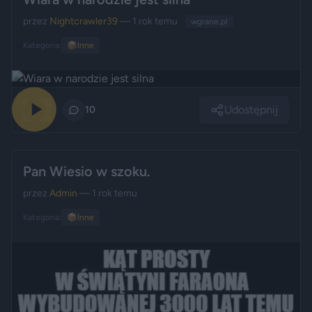
przez
Nightcrawler39
— 1 rok temu
wgrane.pl
Kategoria:
📦
Inne
Udostępnij
0
10
Pan Wiesio w szoku.
przez
Admin
— 1 rok temu
Kategoria:
📦
Inne