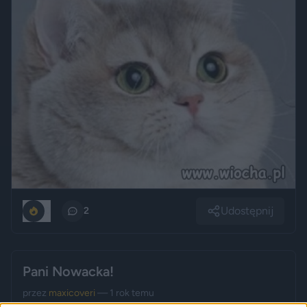
Udostępnij
0
2
Pani Nowacka!
przez
maxicoveri
— 1 rok temu