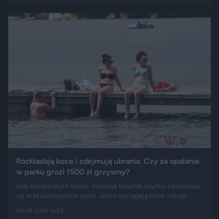
kancelarii pojawił się Jerzy Zięba, a rocznicę zaprzysiężenia
uświetnił występ rapera, Eldo. Pierwszy rok prezydentury
podsumowują m.in. Fakt, Demagog, „Gazeta Wyborcza” i „Do
Rzeczy”.
Rozkładają koce i zdejmują ubrania. Czy za opalanie
w parku grozi 1500 zł grzywny?
Gdy temperatura rośnie, miejskie trawniki szybko zamieniają
się w prowizoryczne plaże. Jedni wyciągają koce i stroje
kąpielowe, inni pytają, czy takie widoki w centrum miasta są
06.08.2026 14:25
legalne. Jak opisują Gazeta.pl i „Rzeczpospolita”, samo