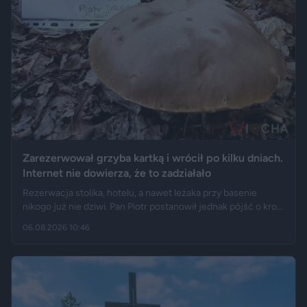
Zarezerwował grzyba kartką i wrócił po kilku dniach.
Internet nie dowierza, że to zadziałało
Rezerwacja stolika, hotelu, a nawet leżaka przy basenie
nikogo już nie dziwi. Pan Piotr postanowił jednak pójść o krok
dalej i „zarezerwował” grzyba rosnącego w lesie. Jak opisuje
06.08.2026 10:46
„Fakt”, po kilku dniach wrócił w to samo miejsce i odkrył, że
eksperyment zakończył się sukcesem.