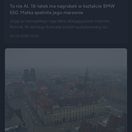
To nie AI. 18-latek ma nagrobek w kształcie BMW
E60. Matka spełniła jego marzenie
Zdjęcia niezwykłego nagrobka obiegają polski Internet.
Pomnik 18-letniego Konrada został wystylizowany na
samochód BMW E60 – ma charakterystyczny grill, reflektory,
06.08.2026 10:24
logo marki, a nawet elementy przypominające układ
wydechowy. W ten sposób matka zmarłego chciała
upamiętnić jego motoryzacyjną pasję.