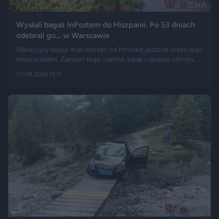
Wysłali bagaż InPostem do Hiszpanii. Po 53 dniach
odebrali go… w Warszawie
Wakacyjny bagaż miał dotrzeć na Minorkę jeszcze przed jego
właścicielami. Zamiast tego, namiot, kajak i ubrania utknęły w
hiszpańskim centrum logistycznym, a przesyłka wróciła do
05.08.2026 13:11
Polski długo po zakończeniu urlopu. Historię opisały m.in.
"Wyborcza", Bankier, a nagranie z finału tej podróży szybko
rozeszło się na portalu X.