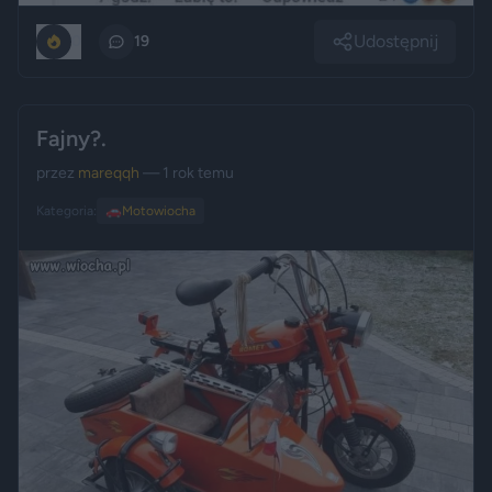
Udostępnij
0
19
Fajny?.
przez
mareqqh
— 1 rok temu
Kategoria:
🚗
Motowiocha