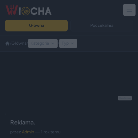
Główna
Poczekalnia
/
Główna
/
Kategoria
/
Typ
Reklama
Reklama.
przez
Admin
— 1 rok temu