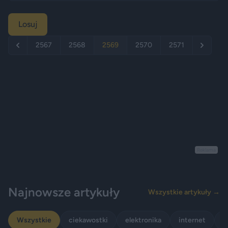
Losuj
2567
2568
2569
2570
2571
Reklama
Najnowsze artykuły
Wszystkie artykuły →
Wszystkie
ciekawostki
elektronika
internet
p