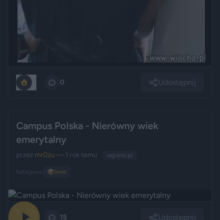
Udostępnij
0
0
Campus Polska - Nierówny wiek
emerytalny
przez
mr0zu
— 1 rok temu
wgrane.pl
Kategoria:
📦
Inne
Udostępnij
0
15