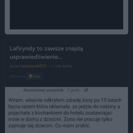
Lafiryndy to zawsze znajdą
usprawiedliwienie...
przez
bolszewik933
— 1 rok temu
Kategoria:
📦
Inne