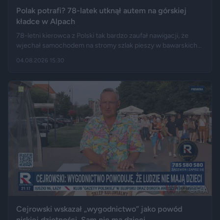
Polak potrafi? 78-latek utknął autem na górskiej
kładce w Alpach
78-letni kierowca z Polski tak bardzo zaufał nawigacji, że
wjechał samochodem na stromy szlak pieszy w bawarskich
Alpach. Jego Volvo pokonało trasę, którą – zdaniem
04.08.2026 15:30
miejscowych służb – trudno byłoby przejechać nawet
ciągnikiem. Podróż zakończyła się dopiero na drewnianej
kładce, na której auto zawisło podwoziem.
Cejrowski wskazał „wygodnictwo” jako powód
niskiej dzietności. Sam nie ma dzieci