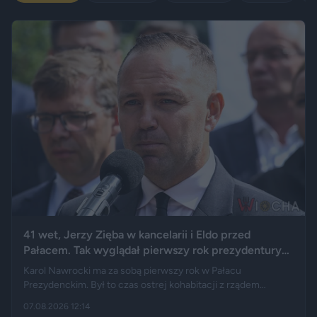
41 wet, Jerzy Zięba w kancelarii i Eldo przed
Pałacem. Tak wyglądał pierwszy rok prezydentury
Karola Nawrockiego
Karol Nawrocki ma za sobą pierwszy rok w Pałacu
Prezydenckim. Był to czas ostrej kohabitacji z rządem
Donalda Tuska, aż 41 wet i licznych sporów o ustawy. Nie
07.08.2026 12:14
brakowało też wydarzeń z zupełnie innej kategorii: w