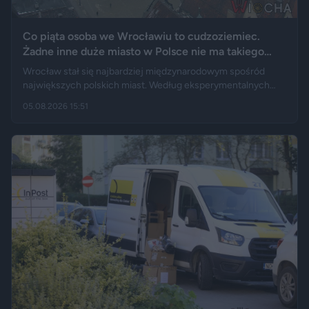
Co piąta osoba we Wrocławiu to cudzoziemiec.
Żadne inne duże miasto w Polsce nie ma takiego
wyniku
Wrocław stał się najbardziej międzynarodowym spośród
największych polskich miast. Według eksperymentalnych
danych GUS cudzoziemcy stanowią 19,5 proc. osób
05.08.2026 15:51
przebywających w stolicy Dolnego Śląska. Informacja
wywołała gorącą dyskusję w mediach społecznościowych —
od głosów o rozwoju miasta, po komentarze wieszczące
koniec świata, jaki znamy.