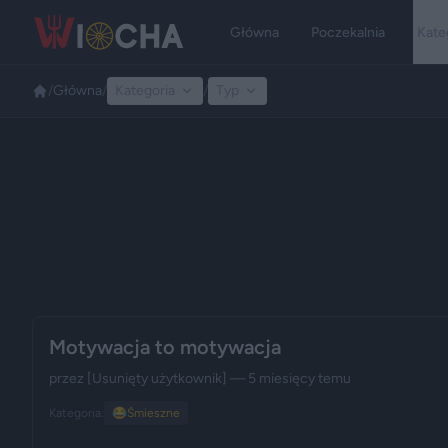
Główna
Poczekalnia
Kate
/
Główna
/
Kategoria
/
Typ
Motywacja to motywacja
przez
[Usunięty użytkownik]
— 5 miesięcy temu
Kategoria:
😂
Śmieszne