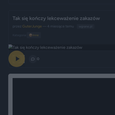
Tak się kończy lekceważenie zakazów
przez
GuterJunge
— 4 miesiące temu
wgrane.pl
Kategoria:
📦
Inne
10
0