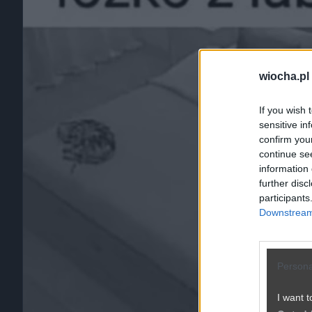
wiocha.pl
If you wish 
sensitive in
confirm you
continue se
information 
further disc
participants
Downstream 
Persona
I want t