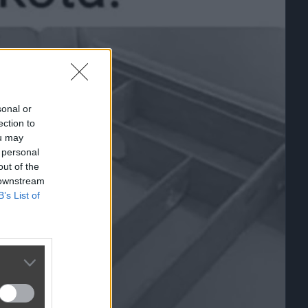
sonal or
ection to
ou may
 personal
out of the
 downstream
B’s List of