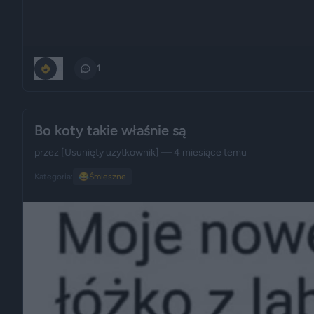
0
1
Bo koty takie właśnie są
przez
[Usunięty użytkownik]
— 4 miesiące temu
Kategoria:
😂
Śmieszne